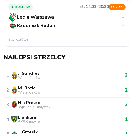
pt. 14.08, 20:30
4. KOLEJKA
za 7 dni
Legia Warszawa
–
Radomiak Radom
–
Typ wkrótce
NAJLEPSI STRZELCY
J. Sanchez
3
1
Wisła Kraków
M. Bozic
2
2
Wisła Kraków
Nik Prelec
2
3
Jagiellonia Białystok
I. Shkurin
1
4
GKS Katowice
J. Grzesik
1
5