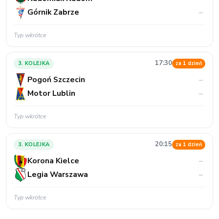
Górnik Zabrze
–
Typ wkrótce
17:30
3. KOLEJKA
za 1 dzień
Pogoń Szczecin
–
Motor Lublin
–
Typ wkrótce
20:15
3. KOLEJKA
za 1 dzień
Korona Kielce
–
Legia Warszawa
–
Typ wkrótce