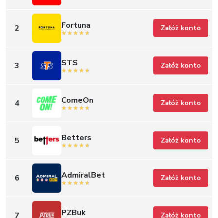
Fortuna
2
Załóż konto
STS
3
Załóż konto
ComeOn
4
Załóż konto
Betters
5
Załóż konto
AdmiralBet
6
Załóż konto
PZBuk
7
Załóż konto