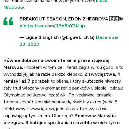
ma realne szanse na udział w przyszłorocznej
Lidze
Mistrzów
.
BREAKOUT SEASON, EDON ZHEGROVA 🇽🇰💫
pic.twitter.com/1Bd8hY2Mup
— Ligue 1 English (@Ligue1_ENG)
December
23, 2023
Równie dobrze na swoim terenie prezentuje się
Marsylia.
Problem w tym, że… teraz zagra w roli gości, a to
wychodzi jej jak na razie bardzo kiepsko.
2 zwycięstwa, 4
remisy i aż 7 porażek
to bilans, który skutecznie niweczy
cały trud włożony w gromadzenie punktów u siebie i oddala
Olympique od ligowej czołówki. Po niedawnej zmianie
trenera zespół ten miał naprawdę świetny okres (seria 5
efektownych zwycięstw), jednak ostatnie wyniki nie
napawają optymizmem. Dlaczego?
Ponieważ
Marsylia
przegrała 3 kolejne spotkania i strzeliła w nich tylko