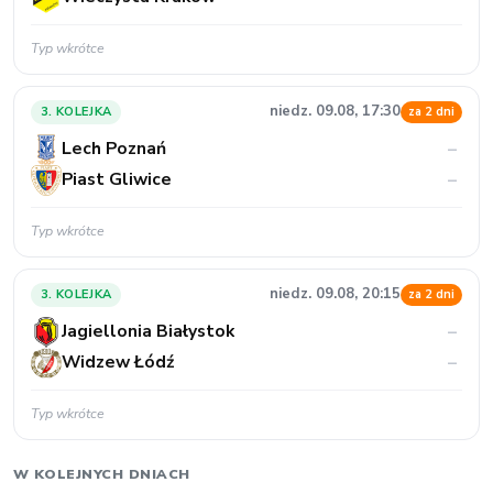
Typ wkrótce
niedz. 09.08, 17:30
3. KOLEJKA
za 2 dni
Lech Poznań
–
Piast Gliwice
–
Typ wkrótce
niedz. 09.08, 20:15
3. KOLEJKA
za 2 dni
Jagiellonia Białystok
–
Widzew Łódź
–
Typ wkrótce
W KOLEJNYCH DNIACH