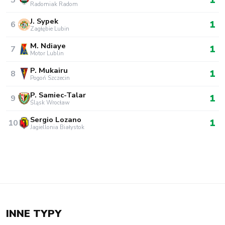
Radomiak Radom
J. Sypek
1
6
Zagłębie Lubin
M. Ndiaye
1
7
Motor Lublin
P. Mukairu
1
8
Pogoń Szczecin
P. Samiec-Talar
1
9
Śląsk Wrocław
Sergio Lozano
1
10
Jagiellonia Białystok
INNE TYPY