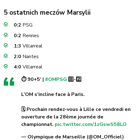
5 ostatnich meczów Marsylii
0:2
PSG
0:2
Rennes
1:3
Villarreal
2:0
Nantes
4:0
Villarreal
⏱️ 90+5’ |
#OMPSG
0️⃣-2️⃣
L’OM s’incline face à Paris.
🗓️ Prochain rendez-vous à Lille ce vendredi en
ouverture de la 28ème journée de
championnat.
pic.twitter.com/1zGswS58LO
— Olympique de Marseille (@OM_Officiel)