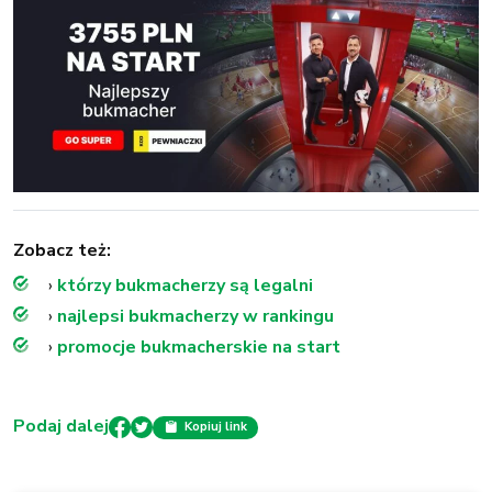
Zobacz też:
›
którzy bukmacherzy są legalni
›
najlepsi bukmacherzy w rankingu
›
promocje bukmacherskie na start
Podaj dalej
Kopiuj link