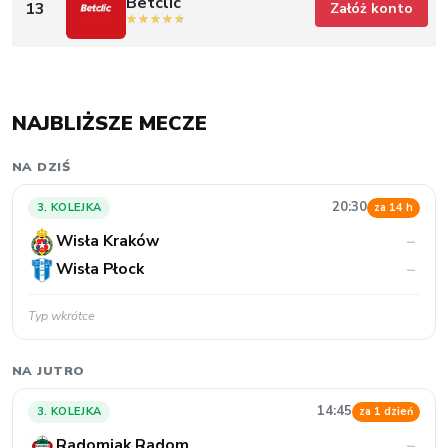
Betclic
13
Załóż konto
NAJBLIŻSZE MECZE
NA DZIŚ
20:30
3. KOLEJKA
za 14 h
Wisła Kraków
–
Wisła Płock
–
Typ wkrótce
NA JUTRO
14:45
3. KOLEJKA
za 1 dzień
Radomiak Radom
–