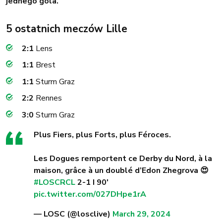
jednego gola.
5 ostatnich meczów Lille
2:1
Lens
1:1
Brest
1:1
Sturm Graz
2:2
Rennes
3:0
Sturm Graz
Plus Fiers, plus Forts, plus Féroces.
Les Dogues remportent ce Derby du Nord, à la
maison, grâce à un doublé d’Edon Zhegrova 😍
#LOSCRCL
2-1 I 90'
pic.twitter.com/027DHpe1rA
— LOSC (@losclive)
March 29, 2024