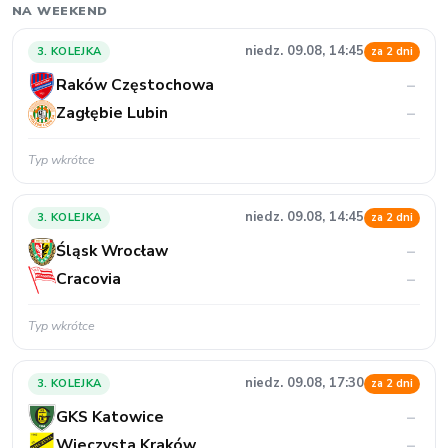
NA WEEKEND
niedz. 09.08, 14:45
3. KOLEJKA
za 2 dni
Raków Częstochowa
–
Zagłębie Lubin
–
Typ wkrótce
niedz. 09.08, 14:45
3. KOLEJKA
za 2 dni
Śląsk Wrocław
–
Cracovia
–
Typ wkrótce
niedz. 09.08, 17:30
3. KOLEJKA
za 2 dni
GKS Katowice
–
Wieczysta Kraków
–