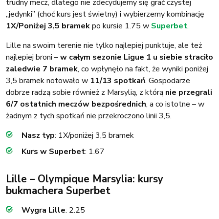
trudny mecz, dlatego nie zdecydujemy się grać czystej
„jedynki” (choć kurs jest świetny) i wybierzemy kombinację
1X/Poniżej 3,5 bramek
po kursie 1.75 w
Superbet
.
Lille na swoim terenie nie tylko najlepiej punktuje, ale też
najlepiej broni –
w całym sezonie Ligue 1 u siebie straciło
zaledwie 7 bramek
, co wpłynęło na fakt, że wyniki poniżej
3,5 bramek notowało w
11/13 spotkań
. Gospodarze
dobrze radzą sobie również z Marsylią, z którą
nie przegrali
6/7 ostatnich meczów bezpośrednich
, a co istotne – w
żadnym z tych spotkań nie przekroczono linii 3,5.
Nasz typ
: 1X/poniżej 3,5 bramek
Kurs w Superbet
: 1.67
Lille – Olympique Marsylia: kursy
bukmachera Superbet
Wygra Lille
: 2.25