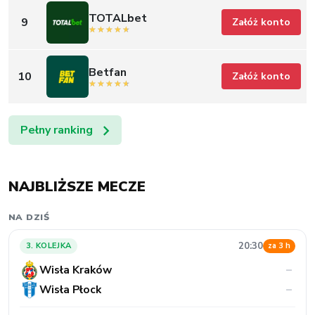
TOTALbet
9
Załóż konto
Betfan
10
Załóż konto
Pełny ranking
NAJBLIŻSZE MECZE
NA DZIŚ
20:30
3. KOLEJKA
za 3 h
Wisła Kraków
–
Wisła Płock
–