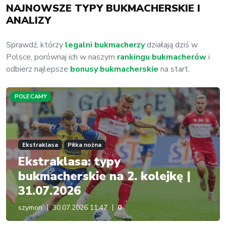
NAJNOWSZE TYPY BUKMACHERSKIE I
ANALIZY
Sprawdź, którzy
legalni bukmacherzy
działają dziś w
Polsce, porównaj ich w naszym
rankingu bukmacherów
i
odbierz najlepsze
bonusy bukmacherskie
na start.
POLECAMY
Ekstraklasa
Piłka nożna
Ekstraklasa: typy
bukmacherskie na 2. kolejkę |
31.07.2026
szymon
30.07.2026 11:47
0