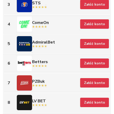
STS
3
Załóż konto
ComeOn
4
Załóż konto
AdmiralBet
5
Załóż konto
Betters
6
Załóż konto
PZBuk
7
Załóż konto
LV BET
8
Załóż konto