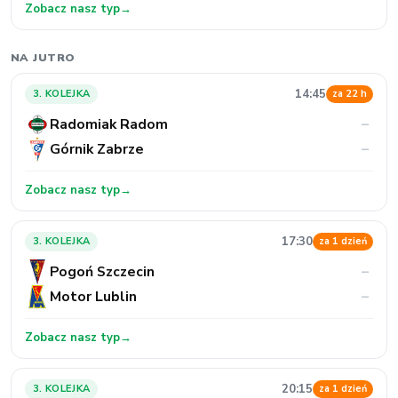
Zobacz nasz typ
→
NA JUTRO
14:45
3. KOLEJKA
za 22 h
Radomiak Radom
–
Górnik Zabrze
–
Zobacz nasz typ
→
17:30
3. KOLEJKA
za 1 dzień
Pogoń Szczecin
–
Motor Lublin
–
Zobacz nasz typ
→
20:15
3. KOLEJKA
za 1 dzień