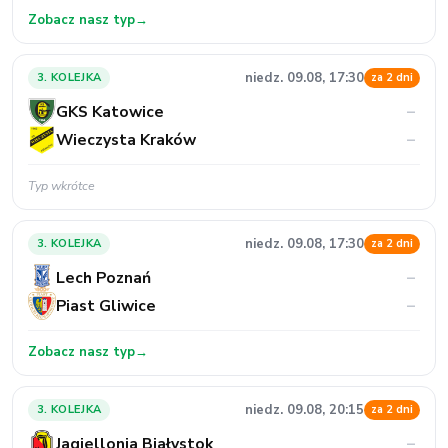
Zobacz nasz typ
→
niedz. 09.08, 17:30
3. KOLEJKA
za 2 dni
GKS Katowice
–
Wieczysta Kraków
–
Typ wkrótce
niedz. 09.08, 17:30
3. KOLEJKA
za 2 dni
Lech Poznań
–
Piast Gliwice
–
Zobacz nasz typ
→
niedz. 09.08, 20:15
3. KOLEJKA
za 2 dni
Jagiellonia Białystok
–