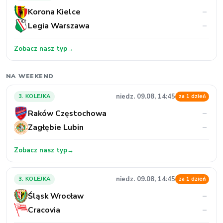
Korona Kielce
–
Legia Warszawa
–
Zobacz nasz typ
→
NA WEEKEND
niedz. 09.08, 14:45
3. KOLEJKA
za 1 dzień
Raków Częstochowa
–
Zagłębie Lubin
–
Zobacz nasz typ
→
niedz. 09.08, 14:45
3. KOLEJKA
za 1 dzień
Śląsk Wrocław
–
Cracovia
–