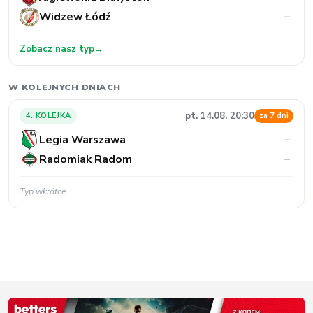
Widzew Łódź
–
Zobacz nasz typ
→
W KOLEJNYCH DNIACH
pt. 14.08, 20:30
4. KOLEJKA
za 7 dni
Legia Warszawa
–
Radomiak Radom
–
Typ wkrótce