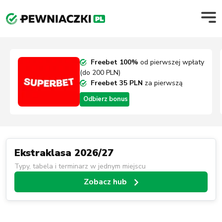
Freebet 100%
od pierwszej wpłaty
(do 200 PLN)
Freebet 35 PLN
za pierwszą
wpłatę o wartości minimum 50 PLN
Odbierz bonus
Freebet 20 PLN
za postawienie
zakładu w aplikacji
Ekstraklasa 2026/27
Typy, tabela i terminarz w jednym miejscu
Zobacz hub