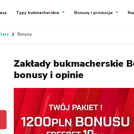
asa
Typy bukmacherskie
Bonusy i promocje
Ra
ters
Bonusy
Zakłady bukmacherskie Be
bonusy i opinie