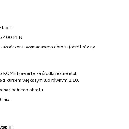
tap I”.
o 400 PLN.
 zakończeniu wymaganego obrotu (obrót równy
b KOMBI zawarte za środki realne i/lub
cję z kursem większym lub równym 2.10.
konać pełnego obrotu.
ania.
ap II”.