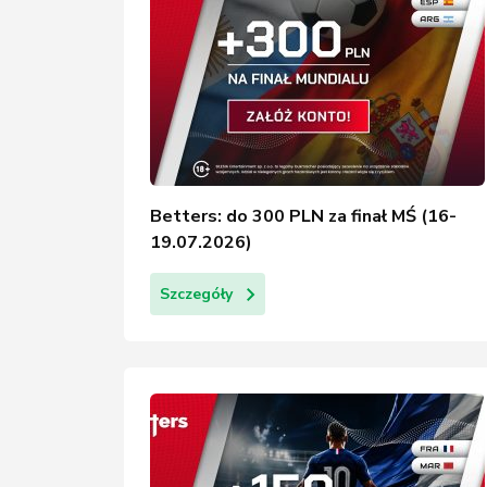
Betters: do 300 PLN za finał MŚ (16-
19.07.2026)
Szczegóły