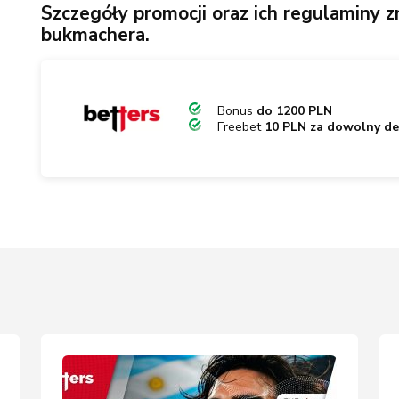
Szczegóły promocji oraz ich regulaminy z
bukmachera.
Bonus
do 1200 PLN
Freebet
10 PLN za dowolny d