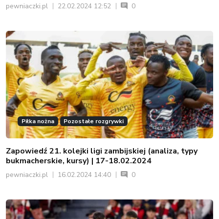
pewniaczki.pl
22.02.2024 12:52
0
Piłka nożna
Pozostałe rozgrywki
Zapowiedź 21. kolejki ligi zambijskiej (analiza, typy
bukmacherskie, kursy) | 17-18.02.2024
pewniaczki.pl
16.02.2024 14:40
0