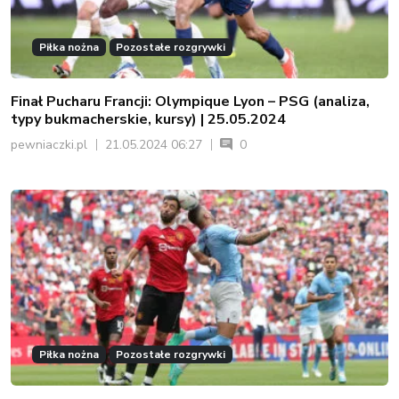
Piłka nożna
Pozostałe rozgrywki
Finał Pucharu Francji: Olympique Lyon – PSG (analiza,
typy bukmacherskie, kursy) | 25.05.2024
pewniaczki.pl
21.05.2024 06:27
0
Piłka nożna
Pozostałe rozgrywki