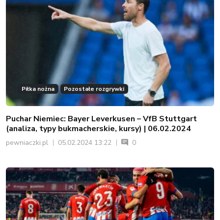
Piłka nożna
Pozostałe rozgrywki
Puchar Niemiec: Bayer Leverkusen – VfB Stuttgart
(analiza, typy bukmacherskie, kursy) | 06.02.2024
pewniaczki.pl
05.02.2024 13:22
0