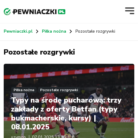
Pewniaczki.pl
Piłka nożna
Pozostałe rozgrywki
Pozostałe rozgrywki
Piłka nożna
Pozostałe rozgrywki
Typy na środę pucharową: trzy
zakłady z oferty Betfan (typy
bukmacherskie, kursy) |
08.01.2025
szymon
07.01.2025 13:36
0