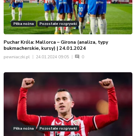
Piłka nożna
Pozostałe rozgrywki
Puchar Króla: Mallorca – Girona (analiza, typy
bukmacherskie, kursy) | 24.01.2024
pewniaczki.pl
24.01.2024 09:05
0
Piłka nożna
Pozostałe rozgrywki