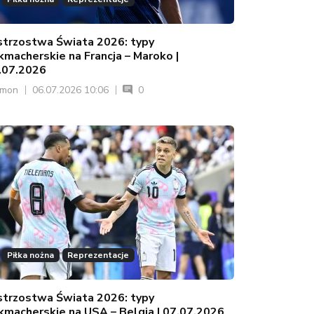
strzostwa Świata 2026: typy
kmacherskie na Francja – Maroko |
.07.2026
ymon
06.07.2026 10:06
0
Piłka nożna
Reprezentacje
strzostwa Świata 2026: typy
kmacherskie na USA – Belgia | 07.07.2026