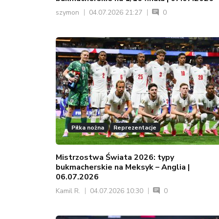
szymon
04.07.2026 21:27
0
Piłka nożna
Reprezentacje
Mistrzostwa Świata 2026: typy
bukmacherskie na Meksyk – Anglia |
06.07.2026
Kamil R.
04.07.2026 10:30
0