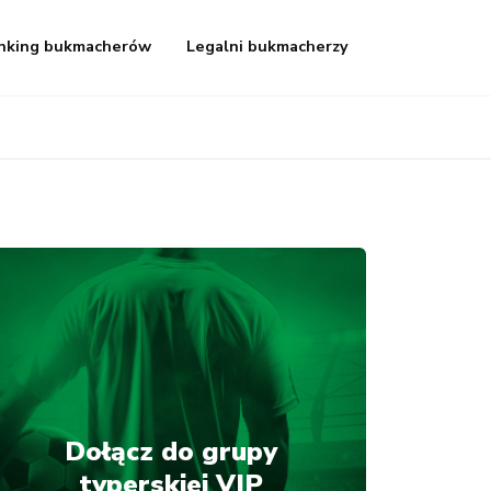
nking bukmacherów
Legalni bukmacherzy
Dołącz do grupy
typerskiej VIP