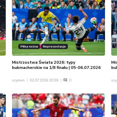
Piłka nożna
Reprezentacje
Mistrzostwa Świata 2026: typy
Mi
bukmacherskie na 1/8 finału | 05-06.07.2026
bu
szymon
02.07.2026 20:59
0
sz