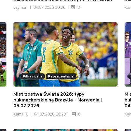
szymon
04.07.2026 10:36
0
Kam
Piłka nożna
Reprezentacje
Mistrzostwa Świata 2026: typy
Mi
bukmacherskie na Brazylia – Norwegia |
bu
05.07.2026
04
Kamil R.
04.07.2026 10:29
0
Kam