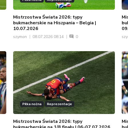
Mistrzostwa Świata 2026: typy
Mi
bukmacherskie na Hiszpania – Belgia |
bu
10.07.2026
09
szymon
08.07.2026 08:14
0
sz
Piłka nożna
Reprezentacje
Mistrzostwa Świata 2026: typy
Mi
bukmacherskie na 1/8 finału | 06-07.07.2026
bu