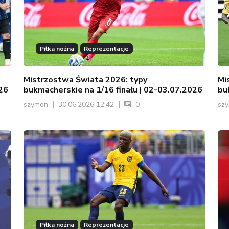
Piłka nożna
Reprezentacje
Mistrzostwa Świata 2026: typy
Mi
026
bukmacherskie na 1/16 finału | 02-03.07.2026
bu
szymon
30.06.2026 12:42
0
sz
Piłka nożna
Reprezentacje