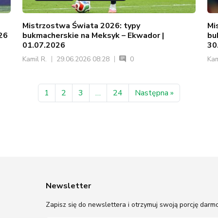
Mistrzostwa Świata 2026: typy
Mi
026
bukmacherskie na Meksyk – Ekwador |
bu
01.07.2026
30
Kamil R.
29.06.2026 08:28
0
Kam
1
2
3
…
24
Następna »
Newsletter
Zapisz się do newslettera i otrzymuj swoją porcję dar