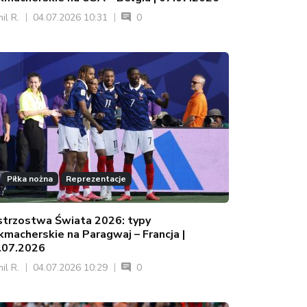
il R.
04.07.2026 10:31
0
Piłka nożna
Reprezentacje
strzostwa Świata 2026: typy
kmacherskie na Paragwaj – Francja |
.07.2026
il R.
04.07.2026 10:29
0