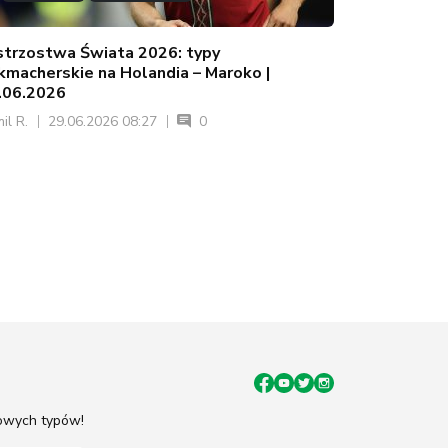
strzostwa Świata 2026: typy
kmacherskie na Holandia – Maroko |
.06.2026
il R.
29.06.2026 08:27
0
mowych typów!