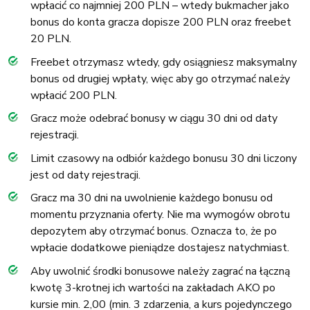
wpłacić co najmniej 200 PLN – wtedy bukmacher jako
bonus do konta gracza dopisze 200 PLN oraz freebet
20 PLN.
Freebet otrzymasz wtedy, gdy osiągniesz maksymalny
bonus od drugiej wpłaty, więc aby go otrzymać należy
wpłacić 200 PLN.
Gracz może odebrać bonusy w ciągu 30 dni od daty
rejestracji.
Limit czasowy na odbiór każdego bonusu 30 dni liczony
jest od daty rejestracji.
Gracz ma 30 dni na uwolnienie każdego bonusu od
momentu przyznania oferty. Nie ma wymogów obrotu
depozytem aby otrzymać bonus. Oznacza to, że po
wpłacie dodatkowe pieniądze dostajesz natychmiast.
Aby uwolnić środki bonusowe należy zagrać na łączną
kwotę 3-krotnej ich wartości na zakładach AKO po
kursie min. 2,00 (min. 3 zdarzenia, a kurs pojedynczego