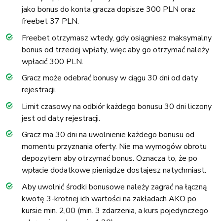
jako bonus do konta gracza dopisze 300 PLN oraz
freebet 37 PLN.
Freebet otrzymasz wtedy, gdy osiągniesz maksymalny
bonus od trzeciej wpłaty, więc aby go otrzymać należy
wpłacić 300 PLN.
Gracz może odebrać bonusy w ciągu 30 dni od daty
rejestracji.
Limit czasowy na odbiór każdego bonusu 30 dni liczony
jest od daty rejestracji.
Gracz ma 30 dni na uwolnienie każdego bonusu od
momentu przyznania oferty. Nie ma wymogów obrotu
depozytem aby otrzymać bonus. Oznacza to, że po
wpłacie dodatkowe pieniądze dostajesz natychmiast.
Aby uwolnić środki bonusowe należy zagrać na łączną
kwotę 3-krotnej ich wartości na zakładach AKO po
kursie min. 2,00 (min. 3 zdarzenia, a kurs pojedynczego