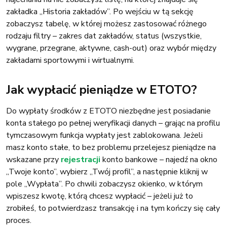
zakładka „Historia zakładów”. Po wejściu w tą sekcję
zobaczysz tabelę, w której możesz zastosować różnego
rodzaju filtry – zakres dat zakładów, status (wszystkie,
wygrane, przegrane, aktywne, cash-out) oraz wybór między
zakładami sportowymi i wirtualnymi.
Jak wypłacić pieniądze w ETOTO?
Do wypłaty środków z ETOTO niezbędne jest posiadanie
konta stałego po pełnej weryfikacji danych – grając na profilu
tymczasowym funkcja wypłaty jest zablokowana. Jeżeli
masz konto stałe, to bez problemu przelejesz pieniądze na
wskazane przy
rejestracji
konto bankowe – najedź na okno
„Twoje konto”, wybierz „Twój profil”, a następnie kliknij w
pole „Wypłata”. Po chwili zobaczysz okienko, w którym
wpiszesz kwotę, którą chcesz wypłacić – jeżeli już to
zrobiłeś, to potwierdzasz transakcję i na tym kończy się cały
proces.