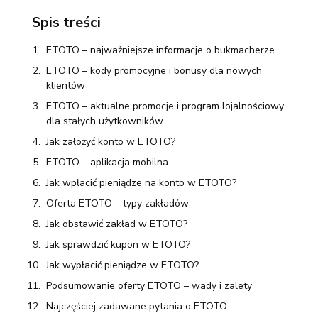
Spis treści
ETOTO – najważniejsze informacje o bukmacherze
ETOTO – kody promocyjne i bonusy dla nowych
klientów
ETOTO – aktualne promocje i program lojalnościowy
dla stałych użytkowników
Jak założyć konto w ETOTO?
ETOTO – aplikacja mobilna
Jak wpłacić pieniądze na konto w ETOTO?
Oferta ETOTO – typy zakładów
Jak obstawić zakład w ETOTO?
Jak sprawdzić kupon w ETOTO?
Jak wypłacić pieniądze w ETOTO?
Podsumowanie oferty ETOTO – wady i zalety
Najczęściej zadawane pytania o ETOTO