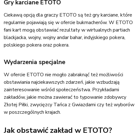
Gry karciane ETOTO
Ciekawą opcją dla graczy ETOTO są też gry karciane, które
regularnie pojawiają się w ofercie bukmacherów. W ETOTO
fani kart mogą obstawiać rezultaty w wirtualnych partiach
blackjacka, wojny, wojny andar bahar, indyjskiego pokera,
polskiego pokera oraz pokera.
Wydarzenia specjalne
W ofercie ETOTO nie mogło zabraknąć też możliwości
obstawiania najciekawszych zdarzeń, jakie wzbudzają
zainteresowanie wśród społeczeństwa. Przykładami
zakładów, jakie można zawierać to typowanie zdobywcy
Złotej Piłki, zwycięzcy Tańca z Gwiazdami czy też wyborów
w poszczególnych krajach.
Jak obstawić zakład w ETOTO?