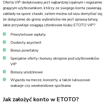
Oferta VIP dedykowany jest najbardziej lojalnym i regularnie
grającym użytkownikom, którzy ze swojego konta zawierają
zakłady na spore stawki, zatem można od razu domyślać się,
że dołączenie do grona wybrańców nie jest sprawą łatwą.
Jakie przywileje osiągają członkowie klubu ETOTO VIP?
Priorytetowe wpłaty
Osobisty asystent
Bonus powitalny
Specjalne oferty i bonusy skrojone pod użytkowników
VIP
Bonusy urodzinowe
Wyjazdy na mecze, koncerty, a także luksusowe
wakacje czy weekendowe spotkania
Jak założyć konto w ETOTO?