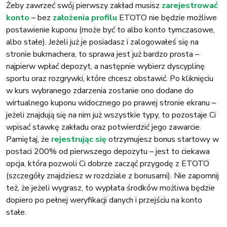
Żeby zawrzeć swój pierwszy zakład musisz
zarejestrować
konto
– bez
założenia profilu
ETOTO nie będzie możliwe
postawienie kuponu (może być to albo konto tymczasowe,
albo stałe). Jeżeli już je posiadasz i zalogowałeś się na
stronie bukmachera, to sprawa jest już bardzo prosta –
najpierw wpłać depozyt, a następnie wybierz dyscyplinę
sportu oraz rozgrywki, które chcesz obstawić. Po kliknięciu
w kurs wybranego zdarzenia zostanie ono dodane do
wirtualnego kuponu widocznego po prawej stronie ekranu –
jeżeli znajdują się na nim już wszystkie typy, to pozostaje Ci
wpisać stawkę zakładu oraz potwierdzić jego zawarcie.
Pamiętaj, że
rejestrując się
otrzymujesz bonus startowy w
postaci 200% od pierwszego depozytu – jest to ciekawa
opcja, która pozwoli Ci dobrze zacząć przygodę z ETOTO
(szczegóły znajdziesz w rozdziale z bonusami). Nie zapomnij
też, że jeżeli wygrasz, to wypłata środków możliwa będzie
dopiero po pełnej weryfikacji danych i przejściu na konto
stałe.