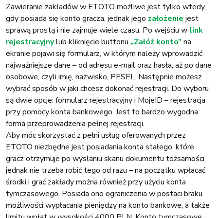
Zawieranie zakładów w ETOTO możliwe jest tylko wtedy,
gdy posiada się konto gracza, jednak jego
założenie
jest
sprawą prostą i nie zajmuje wiele czasu. Po wejściu w
link
rejestracyjny
lub kliknięcie buttonu
„Załóż konto”
na
ekranie pojawi się formularz, w którym należy wprowadzić
najważniejsze dane – od adresu e-mail oraz hasła, aż po dane
osobowe, czyli imię, nazwisko, PESEL. Następnie możesz
wybrać sposób w jaki chcesz dokonać rejestracji. Do wyboru
są dwie opcje: formularz rejestracyjny i MojeID – rejestracja
przy pomocy konta bankowego. Jest to bardzo wygodna
forma przeprowadzenia pełnej rejestracji.
Aby móc skorzystać z pełni usług oferowanych przez
ETOTO niezbędne jest posiadania konta stałego, które
gracz otrzymuje po wysłaniu skanu dokumentu tożsamości,
jednak nie trzeba robić tego od razu – na początku wpłacać
środki i grać zakłady można również przy użyciu konta
tymczasowego. Posiada ono ograniczenia w postaci braku
możliwości wypłacania pieniędzy na konto bankowe, a także
limitu wpłat w wysokości 4000 PLN. Konto tymczasowe