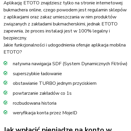
Aplikację ETOTO znajdziesz tylko na stronie internetowej
bukmachera online, czego powodem jest regulamin sklepów
z aplikacjami oraz zakaz umieszczania w nim produktów
związanych z zakładami bukmacherskimi, jednak ETOTO
zapewnia, że proces instalacji jest w 100% legalny i
bezpieczny.
Jakie funkcjonalności i udogodnienia oferuje aplikacja mobilna
ETOTO?
natywna nawigacja SDF (System Dynamicznych Filtrów)
superszybkie ładowanie
obstawianie TURBO jednym przyciskiem
powtarzanie zakładów co 1s
rozbudowana historia
weryfikacja konta przez MojeID
Jak wpłacić pieniądze na konto w