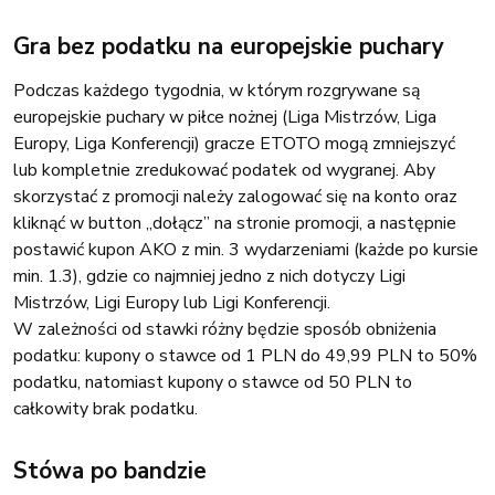
Gra bez podatku na europejskie puchary
Podczas każdego tygodnia, w którym rozgrywane są
europejskie puchary w piłce nożnej (Liga Mistrzów, Liga
Europy, Liga Konferencji) gracze ETOTO mogą zmniejszyć
lub kompletnie zredukować podatek od wygranej. Aby
skorzystać z promocji należy zalogować się na konto oraz
kliknąć w button „dołącz” na stronie promocji, a następnie
postawić kupon AKO z min. 3 wydarzeniami (każde po kursie
min. 1.3), gdzie co najmniej jedno z nich dotyczy Ligi
Mistrzów, Ligi Europy lub Ligi Konferencji.
W zależności od stawki różny będzie sposób obniżenia
podatku: kupony o stawce od 1 PLN do 49,99 PLN to 50%
podatku, natomiast kupony o stawce od 50 PLN to
całkowity brak podatku.
Stówa po bandzie