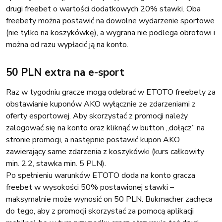
drugi freebet o wartości dodatkowych 20% stawki. Oba
freebety można postawić na dowolne wydarzenie sportowe
(nie tylko na koszykówkę), a wygrana nie podlega obrotowi i
można od razu wypłacić ją na konto.
50 PLN extra na e-sport
Raz w tygodniu gracze mogą odebrać w ETOTO freebety za
obstawianie kuponów AKO wyłącznie ze zdarzeniami z
oferty esportowej. Aby skorzystać z promocji należy
zalogować się na konto oraz kliknąć w button „dołącz” na
stronie promocji, a następnie postawić kupon AKO
zawierający same zdarzenia z koszykówki (kurs całkowity
min. 2.2, stawka min. 5 PLN).
Po spełnieniu warunków ETOTO doda na konto gracza
freebet w wysokości 50% postawionej stawki –
maksymalnie może wynosić on 50 PLN. Bukmacher zachęca
do tego, aby z promocji skorzystać za pomocą aplikacji