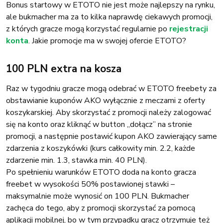
Bonus startowy w ETOTO nie jest może najlepszy na rynku,
ale bukmacher ma za to kilka naprawdę ciekawych promocji,
z których gracze mogą korzystać regularnie po
rejestracji
konta
. Jakie promocje ma w swojej ofercie ETOTO?
100 PLN extra na kosza
Raz w tygodniu gracze mogą odebrać w ETOTO freebety za
obstawianie kuponów AKO wyłącznie z meczami z oferty
koszykarskiej. Aby skorzystać z promocji należy zalogować
się na konto oraz kliknąć w button „dołącz” na stronie
promocji, a następnie postawić kupon AKO zawierający same
zdarzenia z koszykówki (kurs całkowity min. 2.2, każde
zdarzenie min. 1.3, stawka min. 40 PLN).
Po spełnieniu warunków ETOTO doda na konto gracza
freebet w wysokości 50% postawionej stawki –
maksymalnie może wynosić on 100 PLN. Bukmacher
zachęca do tego, aby z promocji skorzystać za pomocą
aplikacji mobilnej, bo w tym przypadku gracz otrzymuje też