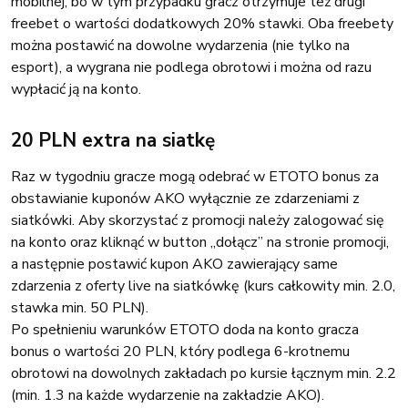
mobilnej, bo w tym przypadku gracz otrzymuje też drugi
freebet o wartości dodatkowych 20% stawki. Oba freebety
można postawić na dowolne wydarzenia (nie tylko na
esport), a wygrana nie podlega obrotowi i można od razu
wypłacić ją na konto.
20 PLN extra na siatkę
Raz w tygodniu gracze mogą odebrać w ETOTO bonus za
obstawianie kuponów AKO wyłącznie ze zdarzeniami z
siatkówki. Aby skorzystać z promocji należy zalogować się
na konto oraz kliknąć w button „dołącz” na stronie promocji,
a następnie postawić kupon AKO zawierający same
zdarzenia z oferty live na siatkówkę (kurs całkowity min. 2.0,
stawka min. 50 PLN).
Po spełnieniu warunków ETOTO doda na konto gracza
bonus o wartości 20 PLN, który podlega 6-krotnemu
obrotowi na dowolnych zakładach po kursie łącznym min. 2.2
(min. 1.3 na każde wydarzenie na zakładzie AKO).