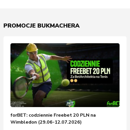
PROMOCJE BUKMACHERA
forBET: codziennie Freebet 20 PLN na
Wimbledon (29.06-12.07.2026)