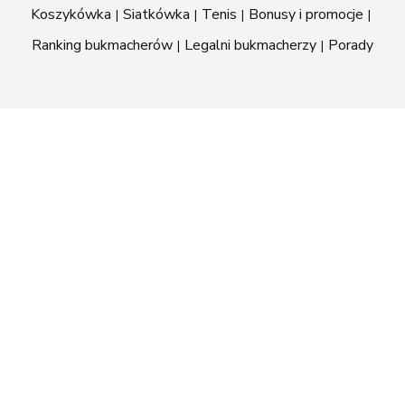
Koszykówka
Siatkówka
Tenis
Bonusy i promocje
Ranking bukmacherów
Legalni bukmacherzy
Porady