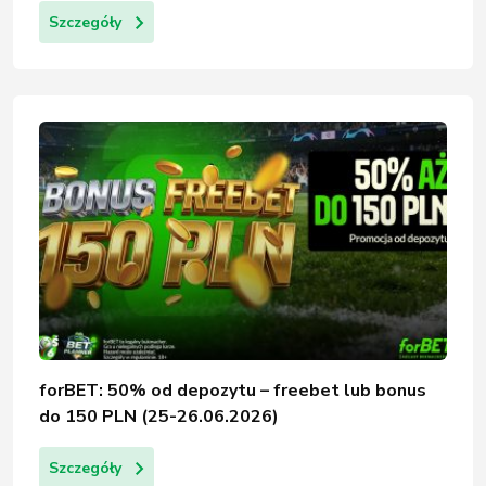
Szczegóły
forBET: 50% od depozytu – freebet lub bonus
do 150 PLN (25-26.06.2026)
Szczegóły