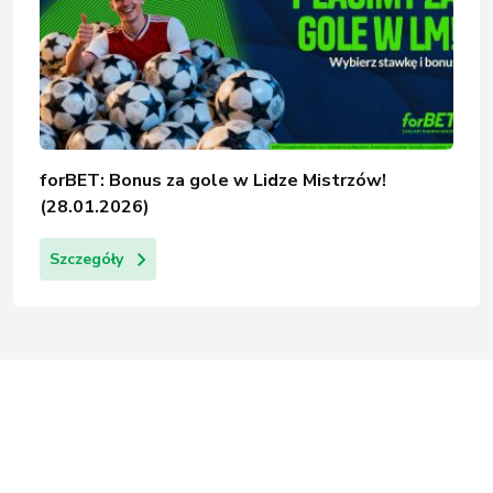
forBET: Bonus za gole w Lidze Mistrzów!
(28.01.2026)
Szczegóły