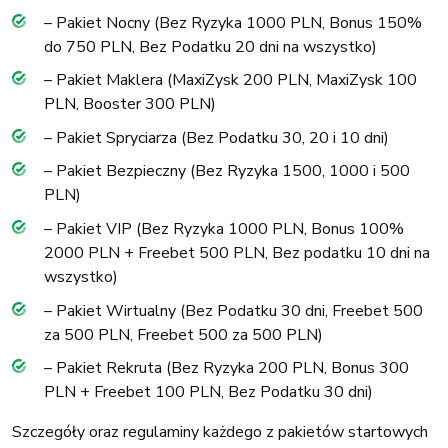
– Pakiet Nocny (Bez Ryzyka 1000 PLN, Bonus 150%
do 750 PLN, Bez Podatku 20 dni na wszystko)
– Pakiet Maklera (MaxiZysk 200 PLN, MaxiZysk 100
PLN, Booster 300 PLN)
– Pakiet Spryciarza (Bez Podatku 30, 20 i 10 dni)
– Pakiet Bezpieczny (Bez Ryzyka 1500, 1000 i 500
PLN)
– Pakiet VIP (Bez Ryzyka 1000 PLN, Bonus 100%
2000 PLN + Freebet 500 PLN, Bez podatku 10 dni na
wszystko)
– Pakiet Wirtualny (Bez Podatku 30 dni, Freebet 500
za 500 PLN, Freebet 500 za 500 PLN)
– Pakiet Rekruta (Bez Ryzyka 200 PLN, Bonus 300
PLN + Freebet 100 PLN, Bez Podatku 30 dni)
Szczegóły oraz regulaminy każdego z pakietów startowych