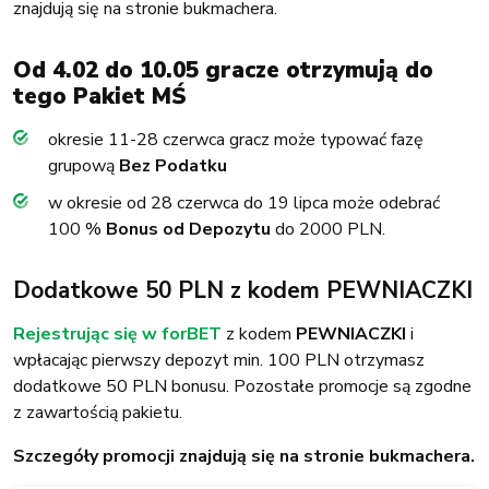
znajdują się na stronie bukmachera.
Od 4.02 do 10.05 gracze otrzymują do
tego Pakiet MŚ
okresie 11-28 czerwca gracz może typować fazę
grupową
Bez Podatku
w okresie od 28 czerwca do 19 lipca może odebrać
100 %
Bonus od Depozytu
do 2000 PLN.
Dodatkowe 50 PLN z kodem PEWNIACZKI
Rejestrując się w forBET
z kodem
PEWNIACZKI
i
wpłacając pierwszy depozyt min. 100 PLN otrzymasz
dodatkowe 50 PLN bonusu. Pozostałe promocje są zgodne
z zawartością pakietu.
Szczegóły promocji znajdują się na stronie bukmachera.