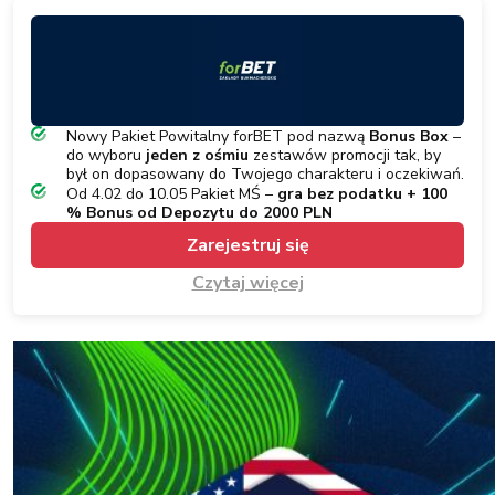
Nowy Pakiet Powitalny forBET pod nazwą
Bonus Box
–
do wyboru
jeden z ośmiu
zestawów promocji tak, by
był on dopasowany do Twojego charakteru i oczekiwań.
Od 4.02 do 10.05 Pakiet MŚ –
gra bez podatku + 100
% Bonus od Depozytu do 2000 PLN
Zarejestruj się
Czytaj więcej