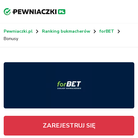
Pewniaczki.pl
Ranking bukmacherów
forBET
Bonusy
ZAREJESTRUJ SIĘ