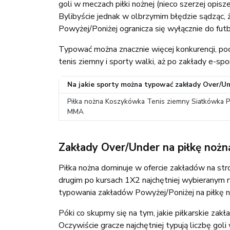
goli w meczach piłki nożnej (nieco szerzej opis
Bylibyście jednak w olbrzymim błędzie sądząc,
Powyżej/Poniżej ogranicza się wyłącznie do futb
Typować można znacznie więcej konkurencji, po
tenis ziemny i sporty walki, aż po zakłady e-sp
Na jakie sporty można typować zakłady Over/U
Piłka nożna Koszykówka Tenis ziemny Siatkówka Pi
MMA
Zakłady Over/Under na piłkę nożn
Piłka nożna dominuje w ofercie zakładów na st
drugim po kursach 1X2 najchętniej wybieranym 
typowania zakładów Powyżej/Poniżej na piłk
Póki co skupmy się na tym, jakie piłkarskie za
Oczywiście gracze najchętniej typują liczbę goli