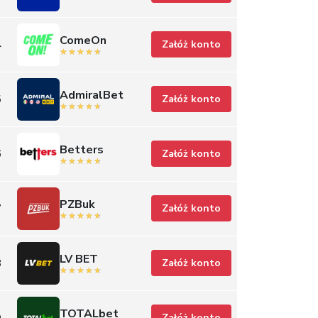
ComeOn
4
Załóż konto
AdmiralBet
5
Załóż konto
Betters
6
Załóż konto
PZBuk
7
Załóż konto
LV BET
8
Załóż konto
TOTALbet
Załóż konto