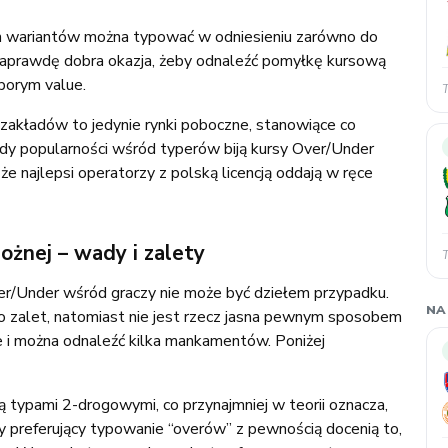
ch wariantów można typować w odniesieniu zarówno do
 naprawdę dobra okazja, żeby odnaleźć pomyłkę kursową
porym value.
akładów to jedynie rynki poboczne, stanowiące co
rdy popularności wśród typerów biją kursy Over/Under
 że najlepsi operatorzy z polską licencją oddają w ręce
ożnej – wady i zalety
er/Under wśród graczy nie może być dziełem przypadku.
NA
 zalet, natomiast nie jest rzecz jasna pewnym sposobem
 i można odnaleźć kilka mankamentów. Poniżej
ą typami 2-drogowymi, co przynajmniej w teorii oznacza,
 preferujący typowanie “overów” z pewnością docenią to,