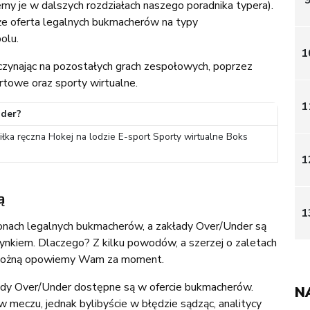
zemy je w dalszych rozdziałach naszego poradnika typera).
 że oferta legalnych bukmacherów na typy
olu.
1
czynając na pozostałych grach zespołowych, poprzez
ortowe oraz sporty wirtualne.
1
nder?
łka ręczna Hokej na lodzie E-sport Sporty wirtualne Boks
1
ą
1
ronach legalnych bukmacherów, a zakłady Over/Under są
rynkiem. Dlaczego? Z kilku powodów, a szerzej o zaletach
ę nożną opowiemy Wam za moment.
kłady Over/Under dostępne są w ofercie bukmacherów.
N
 w meczu, jednak bylibyście w błędzie sądząc, analitycy