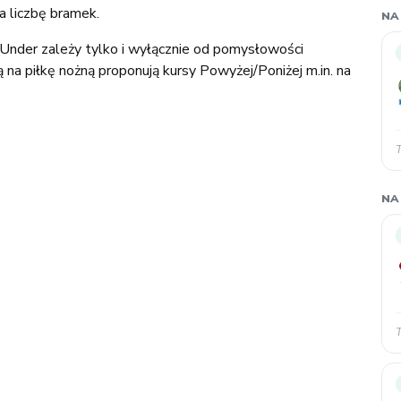
a liczbę bramek.
NA
/Under zależy tylko i wyłącznie od pomysłowości
na piłkę nożną proponują kursy Powyżej/Poniżej m.in. na
NA