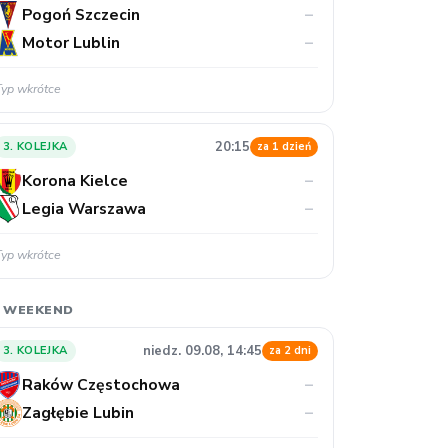
Pogoń Szczecin
–
Motor Lublin
–
Typ wkrótce
20:15
3. KOLEJKA
za 1 dzień
Korona Kielce
–
Legia Warszawa
–
Typ wkrótce
 WEEKEND
niedz. 09.08, 14:45
3. KOLEJKA
za 2 dni
Raków Częstochowa
–
Zagłębie Lubin
–