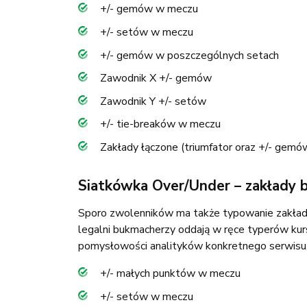
+/- gemów w meczu
+/- setów w meczu
+/- gemów w poszczególnych setach
Zawodnik X +/- gemów
Zawodnik Y +/- setów
+/- tie-breaków w meczu
Zakłady łączone (triumfator oraz +/- gemó
Siatkówka Over/Under – zakłady 
Sporo zwolenników ma także typowanie zakład
legalni bukmacherzy oddają w ręce typerów kur
pomysłowości analityków konkretnego serwisu
+/- małych punktów w meczu
+/- setów w meczu