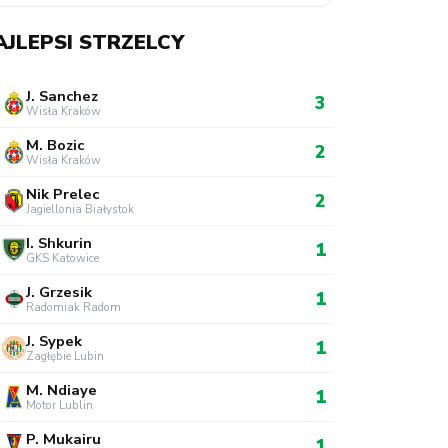
AJLEPSI STRZELCY
J. Sanchez
3
Wisła Kraków
M. Bozic
2
Wisła Kraków
Nik Prelec
2
Jagiellonia Białystok
I. Shkurin
1
GKS Katowice
J. Grzesik
1
Radomiak Radom
J. Sypek
1
Zagłębie Lubin
M. Ndiaye
1
Motor Lublin
P. Mukairu
1