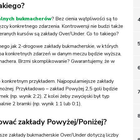
akiego?
alnych bukmacherów
? Bez cienia wątpliwości są to
cy konkretnego zdarzenia. Kontrowersji nie budzi także
ieranych kursów są zakłady Over/Under. Co to takiego?
innego jak 2-drogowe zakłady bukmacherskie, w których
czba konkretnych zdarzeń w danym meczu będzie wyższa,
ukmachera. Brzmi skomplikowanie? Gwarantujemy, że w
się konkretnym przykładem. Najpopularniejsze zakłady
 nożnej. Przykładowo – zakład Powyżej 2,5 goli będzie
mek (np. wynik 2:2). Z kolei żeby zwycięski był typ
nie 2 bramki (np. wynik 1:1 lub 0:1).
ować zakłady Powyżej/Poniżej?
jsze zakłady bukmacherskie Over/Under dotyczą liczby