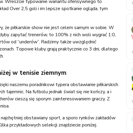
łów. Wreszcie typowanie wariantu ofensywnego to
kład Over 2,5 goli i im lepsze spotkanie ogląda, tym
, że piłkarskie show nie jest celem samym w sobie. W
gdyby zapytać trenerów, to 100% z nich woli wygrać 1:0,
ertów od “underów”. Radzimy także uwzględnić
onach. Topowe kluby grają praktycznie co 3 dni, dlatego
h.
żej w tenisie ziemnym
ięki naszemu poradnikowi typera obstawianie piłkarskich
tajemnic. Na futbolu jednak świat się nie kończy, a i
cherów cieszą się sporym zainteresowaniem graczy. Z
nisa.
 najchętniej obstawiany sport, a sporo rynków zakładów
lka przykładowych selekcji znajdziecie poniżej.