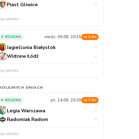
Piast Gliwice
–
Typ wkrótce
niedz. 09.08, 20:15
3. KOLEJKA
za 2 dni
Jagiellonia Białystok
–
Widzew Łódź
–
Typ wkrótce
KOLEJNYCH DNIACH
pt. 14.08, 20:30
4. KOLEJKA
za 7 dni
Legia Warszawa
–
Radomiak Radom
–
Typ wkrótce