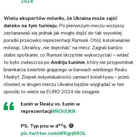
2024
Wielu ekspertów mówiło, że Ukraina może zajść
daleko na tym turnieju.
Po pierwszym meczu wszyscy
zastanawiali się jednak jak mogło dojść do tak wysokiej
porażki przeciwko reprezentacji Rumunii. Otóż, kolokwialnie
mówiąc, Ukraińcy „nie dojechali” na mecz. Zagrali bardzo
słabe spotkanie, co Rumuni skrzętnie wykorzystali – widać
to było zwłaszcza po
Andriju Łuninie
, który nie przypominał
bramkarza świetnie grającego w barwach wielkiego Realu
Madryt. Zlepek indywidualności zamiast kolektywu – jeżeli
również w drugim meczu Ukraina będzie wyglądać w ten
sposób to wiele na EURO 2024 nie osiągnie.
Łunin w Realu vs. Łunin w
reprezentacji
#ROUUKR
PS. Typ psu w d**ę. 😅
pic.twitter.com/dfKgrj66OL