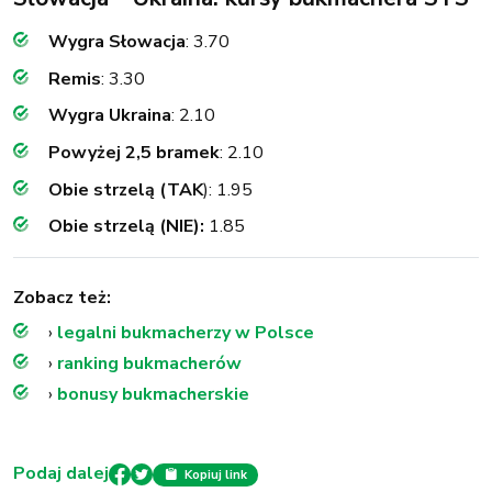
Wygra Słowacja
: 3.70
Remis
: 3.30
Wygra Ukraina
: 2.10
Powyżej 2,5 bramek
: 2.10
Obie strzelą (TAK
): 1.95
Obie strzelą (NIE):
1.85
Zobacz też:
›
legalni bukmacherzy w Polsce
›
ranking bukmacherów
›
bonusy bukmacherskie
Podaj dalej
Kopiuj link