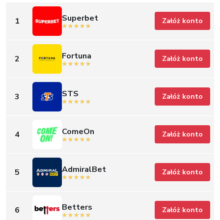
Superbet
1
Załóż konto
Fortuna
2
Załóż konto
STS
3
Załóż konto
ComeOn
4
Załóż konto
AdmiralBet
5
Załóż konto
Betters
6
Załóż konto