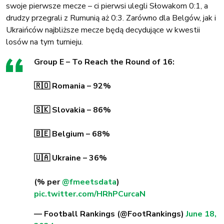
swoje pierwsze mecze – ci pierwsi ulegli Słowakom 0:1, a
drudzy przegrali z Rumunią aż 0:3. Zarówno dla Belgów, jak i
Ukraińców najbliższe mecze będą decydujące w kwestii
losów na tym turnieju.
Group E – To Reach the Round of 16:
🇷🇴 Romania – 92%
🇸🇰 Slovakia – 86%
🇧🇪 Belgium – 68%
🇺🇦 Ukraine – 36%
(% per
@fmeetsdata
)
pic.twitter.com/HRhPCurcaN
— Football Rankings (@FootRankings)
June 18,