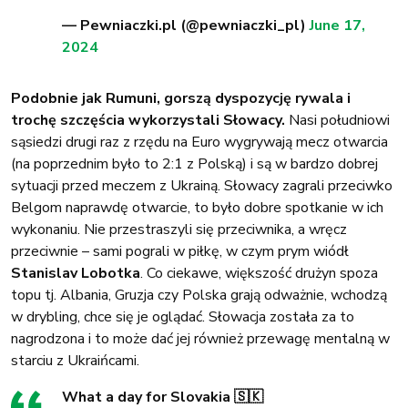
— Pewniaczki.pl (@pewniaczki_pl)
June 17,
2024
Podobnie jak Rumuni, gorszą dyspozycję rywala i
trochę szczęścia wykorzystali Słowacy.
Nasi południowi
sąsiedzi drugi raz z rzędu na Euro wygrywają mecz otwarcia
(na poprzednim było to 2:1 z Polską) i są w bardzo dobrej
sytuacji przed meczem z Ukrainą. Słowacy zagrali przeciwko
Belgom naprawdę otwarcie, to było dobre spotkanie w ich
wykonaniu. Nie przestraszyli się przeciwnika, a wręcz
przeciwnie – sami pograli w piłkę, w czym prym wiódł
Stanislav Lobotka
. Co ciekawe, większość drużyn spoza
topu tj. Albania, Gruzja czy Polska grają odważnie, wchodzą
w drybling, chce się je oglądać. Słowacja została za to
nagrodzona i to może dać jej również przewagę mentalną w
starciu z Ukraińcami.
What a day for Slovakia 🇸🇰