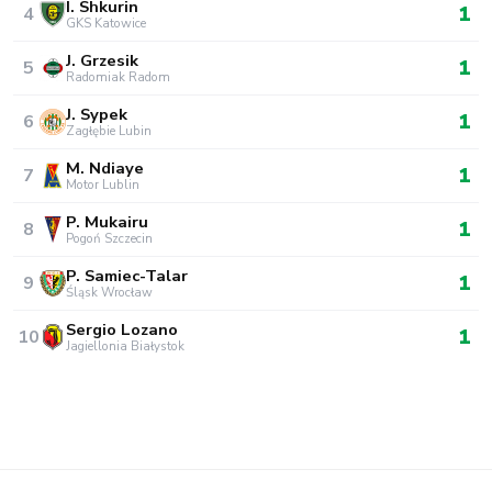
I. Shkurin
1
4
GKS Katowice
J. Grzesik
1
5
Radomiak Radom
J. Sypek
1
6
Zagłębie Lubin
M. Ndiaye
1
7
Motor Lublin
P. Mukairu
1
8
Pogoń Szczecin
P. Samiec-Talar
1
9
Śląsk Wrocław
Sergio Lozano
1
10
Jagiellonia Białystok