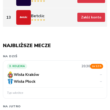
Betclic
13
Załóż konto
NAJBLIŻSZE MECZE
NA DZIŚ
20:30
3. KOLEJKA
za 12 h
Wisła Kraków
–
Wisła Płock
–
Typ wkrótce
NA JUTRO