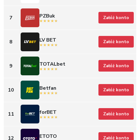
PZBuk
7
Załóż konto
LV BET
8
Załóż konto
TOTALbet
9
Załóż konto
Betfan
10
Załóż konto
forBET
11
Załóż konto
ETOTO
12
Załóż konto