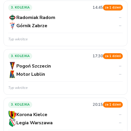
14:45
3. KOLEJKA
za 1 dzień
Radomiak Radom
–
Górnik Zabrze
–
Typ wkrótce
17:30
3. KOLEJKA
za 1 dzień
Pogoń Szczecin
–
Motor Lublin
–
Typ wkrótce
20:15
3. KOLEJKA
za 1 dzień
Korona Kielce
–
Legia Warszawa
–