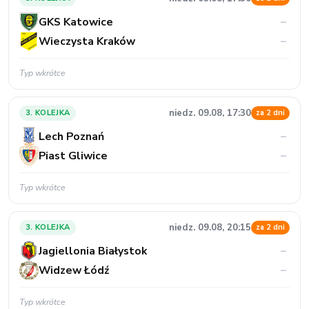
GKS Katowice
–
Wieczysta Kraków
–
Typ wkrótce
niedz. 09.08, 17:30
3. KOLEJKA
za 2 dni
Lech Poznań
–
Piast Gliwice
–
Typ wkrótce
niedz. 09.08, 20:15
3. KOLEJKA
za 2 dni
Jagiellonia Białystok
–
Widzew Łódź
–
Typ wkrótce