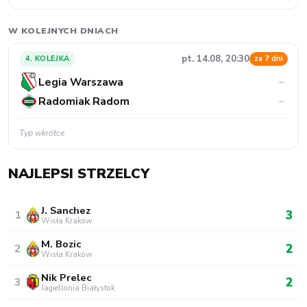
W KOLEJNYCH DNIACH
pt. 14.08, 20:30
4. KOLEJKA
za 7 dni
Legia Warszawa
–
Radomiak Radom
–
Typ wkrótce
NAJLEPSI STRZELCY
J. Sanchez
3
1
Wisła Kraków
M. Bozic
2
2
Wisła Kraków
Nik Prelec
2
3
Jagiellonia Białystok