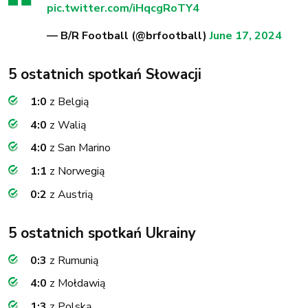
pic.twitter.com/iHqcgRoTY4
— B/R Football (@brfootball)
June 17, 2024
5 ostatnich spotkań Słowacji
1:0
z Belgią
4:0
z Walią
4:0
z San Marino
1:1
z Norwegią
0:2
z Austrią
5 ostatnich spotkań Ukrainy
0:3
z Rumunią
4:0
z Mołdawią
1:3
z Polską