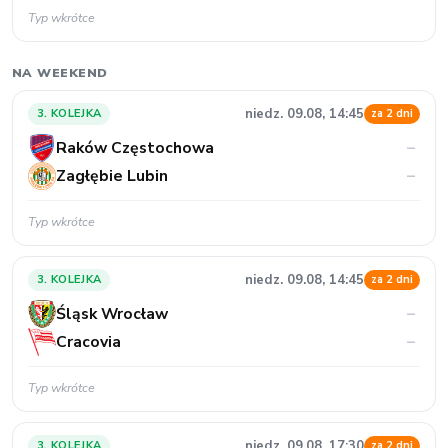
Typ wkrótce
NA WEEKEND
niedz. 09.08, 14:45
3. KOLEJKA
za 2 dni
Raków Częstochowa
–
Zagłębie Lubin
–
Typ wkrótce
niedz. 09.08, 14:45
3. KOLEJKA
za 2 dni
Śląsk Wrocław
–
Cracovia
–
Typ wkrótce
niedz. 09.08, 17:30
3. KOLEJKA
za 2 dni