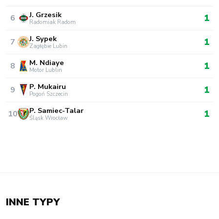
J. Grzesik
1
6
Radomiak Radom
J. Sypek
1
7
Zagłębie Lubin
M. Ndiaye
1
8
Motor Lublin
P. Mukairu
1
9
Pogoń Szczecin
P. Samiec-Talar
1
10
Śląsk Wrocław
INNE TYPY