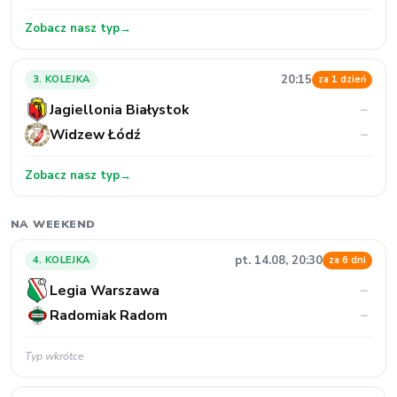
Zobacz nasz typ
→
20:15
3. KOLEJKA
za 1 dzień
Jagiellonia Białystok
–
Widzew Łódź
–
Zobacz nasz typ
→
NA WEEKEND
pt. 14.08, 20:30
4. KOLEJKA
za 6 dni
Legia Warszawa
–
Radomiak Radom
–
Typ wkrótce