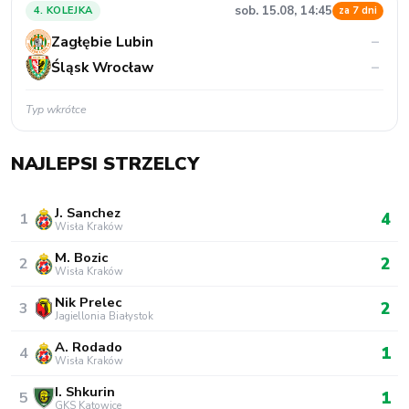
sob. 15.08, 14:45
4. KOLEJKA
za 7 dni
Zagłębie Lubin
–
Śląsk Wrocław
–
Typ wkrótce
NAJLEPSI STRZELCY
J. Sanchez
4
1
Wisła Kraków
M. Bozic
2
2
Wisła Kraków
Nik Prelec
2
3
Jagiellonia Białystok
A. Rodado
1
4
Wisła Kraków
I. Shkurin
1
5
GKS Katowice