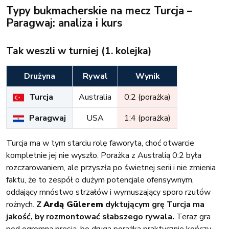
Typy bukmacherskie na mecz Turcja –
Paragwaj: analiza i kurs
Tak weszli w turniej (1. kolejka)
Drużyna
Rywal
Wynik
Turcja
Australia
0:2 (porażka)
Paragwaj
USA
1:4 (porażka)
Turcja ma w tym starciu rolę faworyta, choć otwarcie
kompletnie jej nie wyszło. Porażka z Australią 0:2 była
rozczarowaniem, ale przyszła po świetnej serii i nie zmienia
faktu, że to zespół o dużym potencjale ofensywnym,
oddający mnóstwo strzałów i wymuszający sporo rzutów
rożnych.
Z
Ardą Gülerem
dyktującym grę Turcja ma
jakość, by rozmontować słabszego rywala.
Teraz gra
pod ogromną presją, bo druga porażka praktycznie kończy