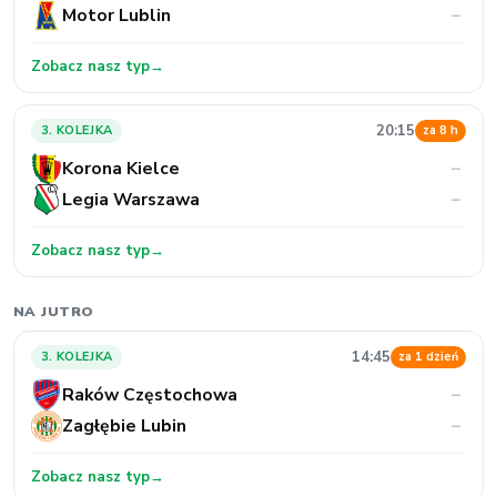
Motor Lublin
–
Zobacz nasz typ
→
20:15
3. KOLEJKA
za 8 h
Korona Kielce
–
Legia Warszawa
–
Zobacz nasz typ
→
NA JUTRO
14:45
3. KOLEJKA
za 1 dzień
Raków Częstochowa
–
Zagłębie Lubin
–
Zobacz nasz typ
→