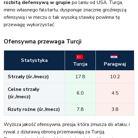
rozbitą defensywą w grupie
po laniu od USA. Turcja,
mimo własnego falstartu, dysponuje znacznie groźniejszą
ofensywą i w meczu o tak wysoką stawkę powinna tę
przewagę wykorzystać.
Ofensywna przewaga Turcji
Statystyka
Turcja
Paragwaj
Strzały (śr./mecz)
17.8
10.2
Celne strzały
6.0
4.5
(śr./mecz)
Rzuty rożne (śr./mecz)
7.8
3.8
Wyższa jakość ofensywna, presja, która zmusza do ataku, i
rywal z dziurawą obroną przemawiają za Turcją.