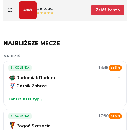
Betclic
13
Załóż konto
NAJBLIŻSZE MECZE
NA DZIŚ
14:45
3. KOLEJKA
za 3 h
Radomiak Radom
–
Górnik Zabrze
–
Zobacz nasz typ
→
17:30
3. KOLEJKA
za 5 h
Pogoń Szczecin
–