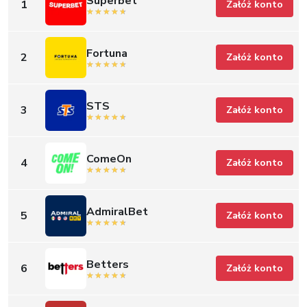
Superbet
1
Załóż konto
Fortuna
2
Załóż konto
STS
3
Załóż konto
ComeOn
4
Załóż konto
AdmiralBet
5
Załóż konto
Betters
6
Załóż konto