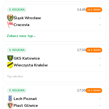
14:45
3. KOLEJKA
za 1 dzień
Śląsk Wrocław
–
Cracovia
–
Zobacz nasz typ
→
17:30
3. KOLEJKA
za 1 dzień
GKS Katowice
–
Wieczysta Kraków
–
Typ wkrótce
17:30
3. KOLEJKA
za 1 dzień
Lech Poznań
–
Piast Gliwice
–