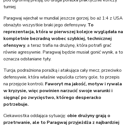
turniej.
Paragwaj wjechał w mundial jeszcze gorzej, bo aż 1:4 z USA
obnażyło wszystkie braki jego defensywy.
To
reprezentacja, która w pierwszej kolejce wyglądała na
kompletnie bezradną wobec szybkiej, technicznej
ofensywy
, a teraz trafia na drużynę, która potrafi grać
równie agresywnie. Paragwaj będzie musiał gonić wynik, a to
oznacza odsłaniane tyły.
Turcja, podrażniona porażką i atakująca cały mecz, przeciwko
defensywie, która właśnie wpuściła cztery gole, to przepis
na przejęcie kontroli.
Faworyt ma jakość, motyw i rywala
w kryzysie, więc powinien narzucić swoje warunki i
sięgnąć po zwycięstwo, którego desperacko
potrzebuje.
Ciekawostka oddająca sytuację:
obie drużyny grają o
przetrwanie, ale to Paragwaj przyjeżdża z najbardziej