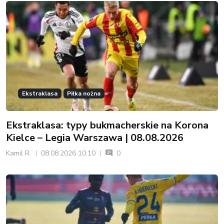
Ekstraklasa
Piłka nożna
Ekstraklasa: typy bukmacherskie na Korona
Kielce – Legia Warszawa | 08.08.2026
Kamil R.
08.08.2026 10:10
0