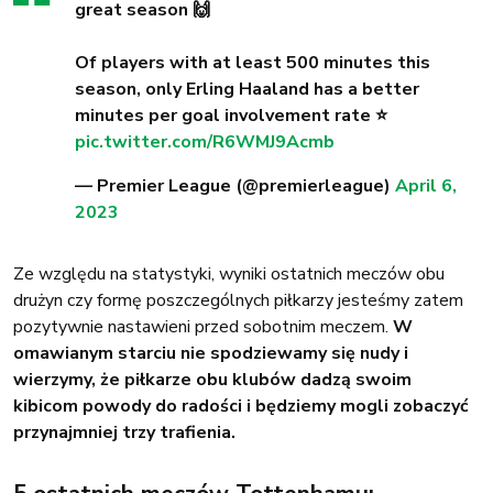
great season 🙌
Of players with at least 500 minutes this
season, only Erling Haaland has a better
minutes per goal involvement rate ⭐
pic.twitter.com/R6WMJ9Acmb
— Premier League (@premierleague)
April 6,
2023
Ze względu na statystyki, wyniki ostatnich meczów obu
drużyn czy formę poszczególnych piłkarzy jesteśmy zatem
pozytywnie nastawieni przed sobotnim meczem.
W
omawianym starciu nie spodziewamy się nudy i
wierzymy, że piłkarze obu klubów dadzą swoim
kibicom powody do radości i będziemy mogli zobaczyć
przynajmniej trzy trafienia.