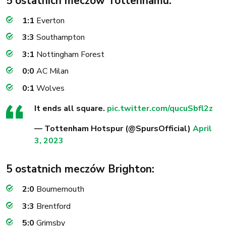
5 ostatnich meczów Tottenhamu:
1:1
Everton
3:3
Southampton
3:1
Nottingham
Forest
0:0
AC
Milan
0:1
Wolves
It ends all square.
pic.twitter.com/qucuSbfl2z
— Tottenham Hotspur (@SpursOfficial)
April
3, 2023
5 ostatnich meczów Brighton:
2:0
Bournemouth
3:3
Brentford
5:0
Grimsby