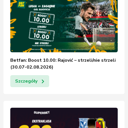
Betfan: Boost 10.00: Rajović – strzeli/nie strzeli
(30.07-02.08.2026)
Szczegóły