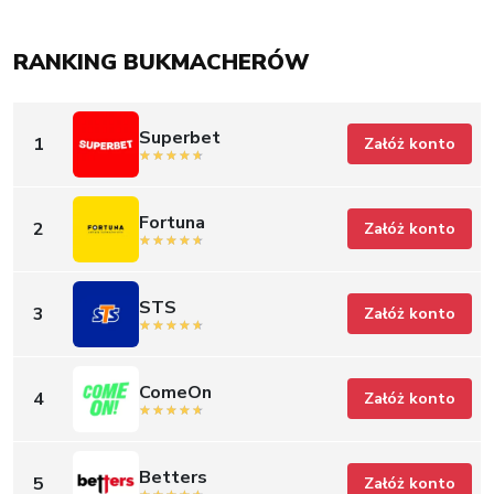
RANKING BUKMACHERÓW
Superbet
1
Załóż konto
Fortuna
2
Załóż konto
STS
3
Załóż konto
ComeOn
4
Załóż konto
Betters
5
Załóż konto