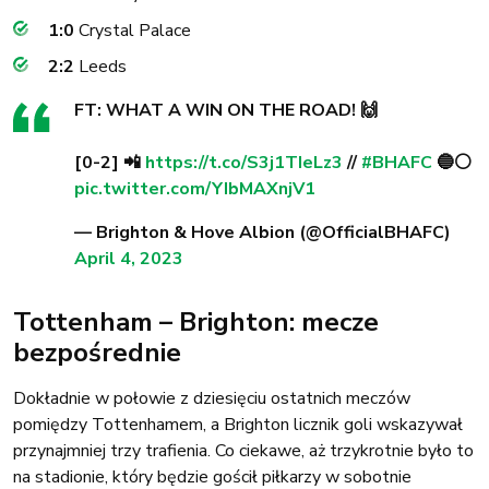
1:0
Crystal
Palace
2:2
Leeds
FT: WHAT A WIN ON THE ROAD! 🙌
[0-2] 📲
https://t.co/S3j1TIeLz3
//
#BHAFC
🔵⚪️
pic.twitter.com/YIbMAXnjV1
— Brighton & Hove Albion (@OfficialBHAFC)
April 4, 2023
Tottenham – Brighton: mecze
bezpośrednie
Dokładnie w połowie z dziesięciu ostatnich meczów
pomiędzy Tottenhamem, a Brighton licznik goli wskazywał
przynajmniej trzy trafienia. Co ciekawe, aż trzykrotnie było to
na stadionie, który będzie gościł piłkarzy w sobotnie