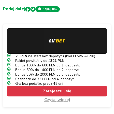
Podaj dalej
Kopiuj link
25 PLN
na start bez depozytu (kod PEWNIACZKI)
Pakiet powitalny do
4321 PLN
Bonus 100% do 600 PLN od 1. depozytu
Bonus 50% do 1400 PLN od 2. depozytu
Bonus 30% do 2000 PLN od 3. depozytu
Cashback do 321 PLN od 4. depozytu
Gra bez podatku przez 45 dni
Zarejestruj się
Czytaj więcej