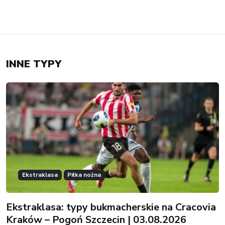
INNE TYPY
Ekstraklasa
Piłka nożna
Ekstraklasa: typy bukmacherskie na Cracovia
Kraków – Pogoń Szczecin | 03.08.2026