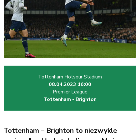
Tottenham Hotspur Stadium
08.04.2023 16:00
Premier League
Tottenham - Brighton
Tottenham – Brighton to niezwykle