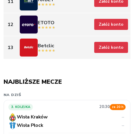
11
Załóż konto
ETOTO
12
Załóż konto
Betclic
13
Załóż konto
NAJBLIŻSZE MECZE
NA DZIŚ
20:30
3. KOLEJKA
za 20 h
Wisła Kraków
–
Wisła Płock
–