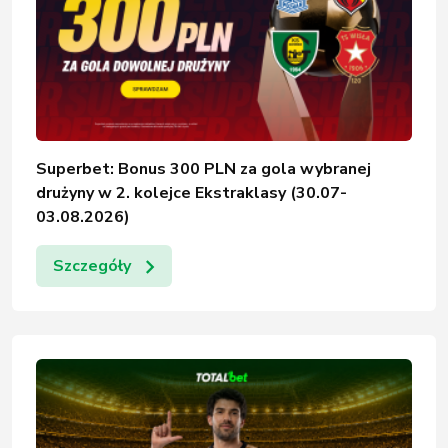
Superbet: Bonus 300 PLN za gola wybranej
drużyny w 2. kolejce Ekstraklasy (30.07-
03.08.2026)
Szczegóły