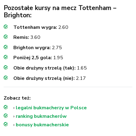
Pozostałe kursy na mecz Tottenham –
Brighton:
Tottenham wygra:
2.60
Remis:
3.60
Brighton wygra:
2.75
Poniżej 2,5 gola:
1.95
Obie drużyny strzelą (tak):
1.65
Obie drużyny strzelą (nie):
2.17
Zobacz też:
›
legalni bukmacherzy w Polsce
›
ranking bukmacherów
›
bonusy bukmacherskie