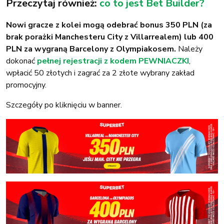
Przeczytaj również:
co to jest Bet Builder?
Nowi gracze z kolei mogą odebrać bonus 350 PLN (za
brak porażki Manchesteru City z Villarrealem) lub 400
PLN za wygraną Barcelony z Olympiakosem.
Należy
dokonać
pełnej rejestracji z kodem PEWNIACZKI
,
wpłacić 50 złotych i zagrać za 2 złote wybrany zakład
promocyjny.
Szczegóły po kliknięciu w banner.