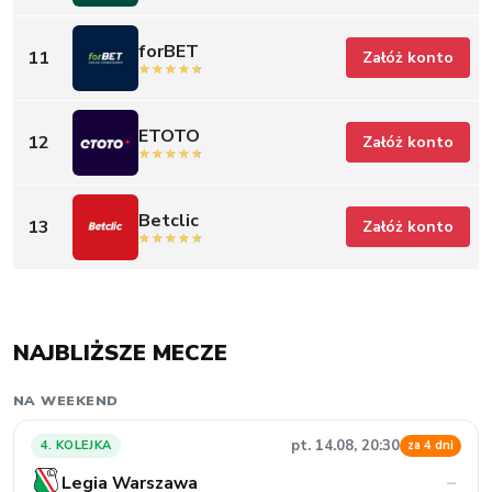
forBET
11
Załóż konto
ETOTO
12
Załóż konto
Betclic
13
Załóż konto
NAJBLIŻSZE MECZE
NA WEEKEND
pt. 14.08, 20:30
4. KOLEJKA
za 4 dni
Legia Warszawa
–