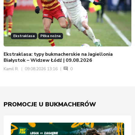
Ekstraklasa
Piłka nożna
Ekstraklasa: typy bukmacherskie na Jagiellonia
Białystok – Widzew Łódź | 09.08.2026
Kamil R.
09.08.2026 13:16
0
PROMOCJE U BUKMACHERÓW