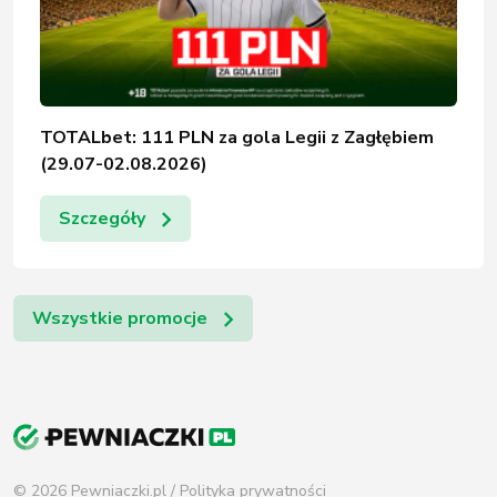
TOTALbet: 111 PLN za gola Legii z Zagłębiem
(29.07-02.08.2026)
Szczegóły
Wszystkie promocje
© 2026 Pewniaczki.pl /
Polityka prywatności