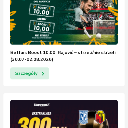
Betfan: Boost 10.00: Rajović – strzeli/nie strzeli
(30.07-02.08.2026)
Szczegóły