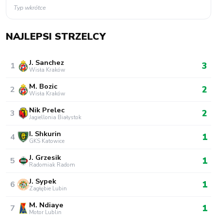
Typ wkrótce
NAJLEPSI STRZELCY
J. Sanchez
3
1
Wisła Kraków
M. Bozic
2
2
Wisła Kraków
Nik Prelec
2
3
Jagiellonia Białystok
I. Shkurin
1
4
GKS Katowice
J. Grzesik
1
5
Radomiak Radom
J. Sypek
1
6
Zagłębie Lubin
M. Ndiaye
1
7
Motor Lublin