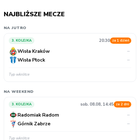
NAJBLIŻSZE MECZE
NA JUTRO
20:30
3. KOLEJKA
za 1 dzień
Wisła Kraków
–
Wisła Płock
–
Typ wkrótce
NA WEEKEND
sob. 08.08, 14:45
3. KOLEJKA
za 2 dni
Radomiak Radom
–
Górnik Zabrze
–
Typ wkrótce