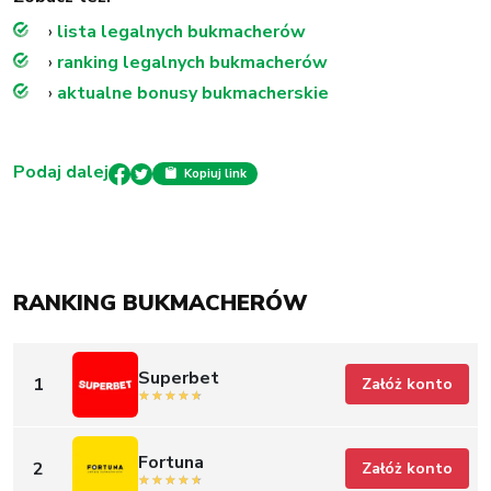
›
lista legalnych bukmacherów
›
ranking legalnych bukmacherów
›
aktualne bonusy bukmacherskie
Podaj dalej
Kopiuj link
RANKING BUKMACHERÓW
Superbet
1
Załóż konto
Fortuna
2
Załóż konto