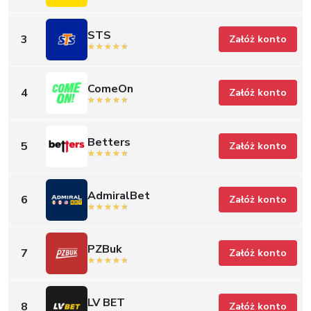
STS
3
Załóż konto
ComeOn
4
Załóż konto
Betters
5
Załóż konto
AdmiralBet
6
Załóż konto
PZBuk
7
Załóż konto
LV BET
8
Załóż konto