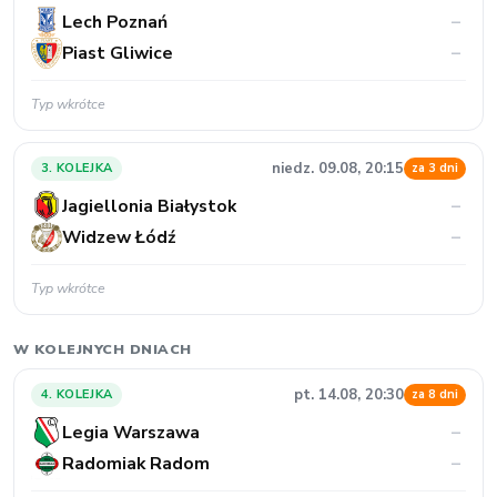
Lech Poznań
–
Piast Gliwice
–
Typ wkrótce
niedz. 09.08, 20:15
3. KOLEJKA
za 3 dni
Jagiellonia Białystok
–
Widzew Łódź
–
Typ wkrótce
W KOLEJNYCH DNIACH
pt. 14.08, 20:30
4. KOLEJKA
za 8 dni
Legia Warszawa
–
Radomiak Radom
–