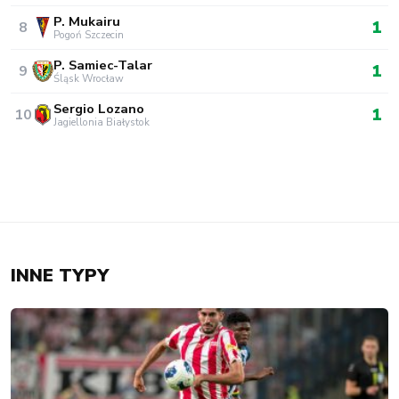
P. Mukairu
1
8
Pogoń Szczecin
P. Samiec-Talar
1
9
Śląsk Wrocław
Sergio Lozano
1
10
Jagiellonia Białystok
INNE TYPY