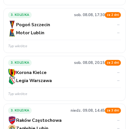
sob. 08.08, 17:30
3. KOLEJKA
za 2 dni
Pogoń Szczecin
–
Motor Lublin
–
Typ wkrótce
sob. 08.08, 20:15
3. KOLEJKA
za 2 dni
Korona Kielce
–
Legia Warszawa
–
Typ wkrótce
niedz. 09.08, 14:45
3. KOLEJKA
za 3 dni
Raków Częstochowa
–
Zagłębie Lubin
–