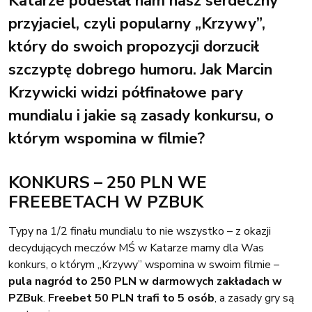
Katarze podesłał nam nasz serdeczny
przyjaciel, czyli popularny „Krzywy”,
który do swoich propozycji dorzucił
szczyptę dobrego humoru. Jak Marcin
Krzywicki widzi półfinałowe pary
mundialu i jakie są zasady konkursu, o
którym wspomina w filmie?
KONKURS – 250 PLN WE
FREEBETACH W PZBUK
Typy na 1/2 finału mundialu to nie wszystko – z okazji
decydujących meczów MŚ w Katarze mamy dla Was
konkurs, o którym „Krzywy” wspomina w swoim filmie –
pula nagród to 250 PLN w darmowych zakładach w
PZBuk
.
Freebet 50 PLN trafi to 5 osób
, a zasady gry są