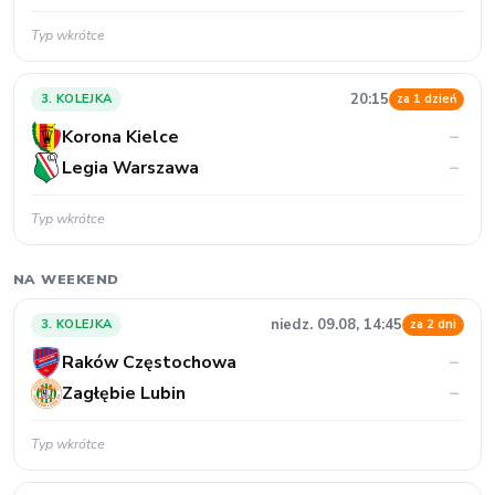
Legia Warszawa
–
Typ wkrótce
NA WEEKEND
niedz. 09.08, 14:45
3. KOLEJKA
za 2 dni
Raków Częstochowa
–
Zagłębie Lubin
–
Typ wkrótce
niedz. 09.08, 14:45
3. KOLEJKA
za 2 dni
Śląsk Wrocław
–
Cracovia
–
Typ wkrótce