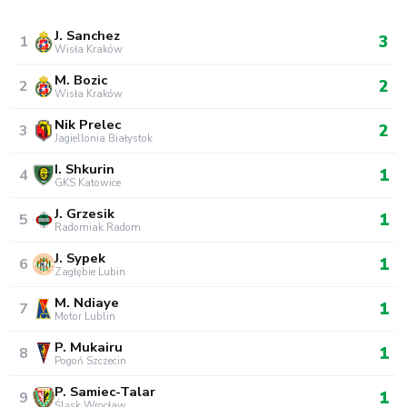
Nik Prelec
2
3
Jagiellonia Białystok
I. Shkurin
1
4
GKS Katowice
J. Grzesik
1
5
Radomiak Radom
J. Sypek
1
6
Zagłębie Lubin
M. Ndiaye
1
7
Motor Lublin
P. Mukairu
1
8
Pogoń Szczecin
P. Samiec-Talar
1
9
Śląsk Wrocław
Sergio Lozano
1
10
Jagiellonia Białystok