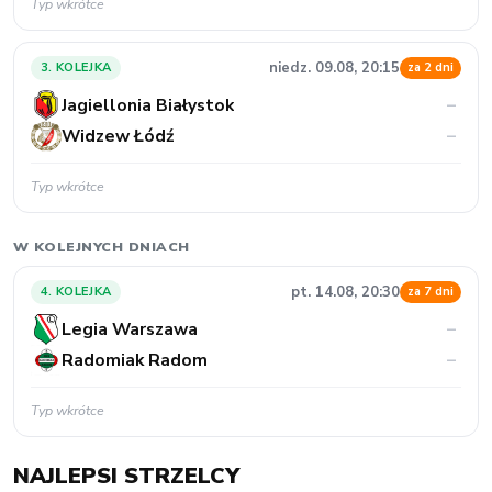
Typ wkrótce
W KOLEJNYCH DNIACH
pt. 14.08, 20:30
4. KOLEJKA
za 7 dni
Legia Warszawa
–
Radomiak Radom
–
Typ wkrótce
NAJLEPSI STRZELCY
J. Sanchez
3
1
Wisła Kraków
M. Bozic
2
2
Wisła Kraków