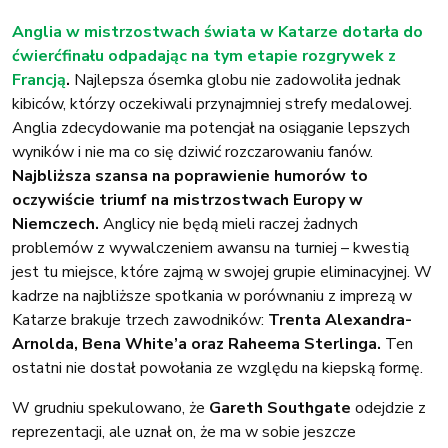
Anglia w mistrzostwach świata w Katarze dotarła do
ćwierćfinału odpadając na tym etapie rozgrywek z
Francją
.
Najlepsza ósemka globu nie zadowoliła jednak
kibiców, którzy oczekiwali przynajmniej strefy medalowej.
Anglia zdecydowanie ma potencjał na osiąganie lepszych
wyników i nie ma co się dziwić rozczarowaniu fanów.
Najbliższa szansa na poprawienie humorów to
oczywiście triumf na mistrzostwach Europy w
Niemczech.
Anglicy nie będą mieli raczej żadnych
problemów z wywalczeniem awansu na turniej – kwestią
jest tu miejsce, które zajmą w swojej grupie eliminacyjnej. W
kadrze na najbliższe spotkania w porównaniu z imprezą w
Katarze brakuje trzech zawodników:
Trenta Alexandra-
Arnolda, Bena White’a oraz Raheema Sterlinga.
Ten
ostatni nie dostał powołania ze względu na kiepską formę.
W grudniu spekulowano, że
Gareth Southgate
odejdzie z
reprezentacji, ale uznał on, że ma w sobie jeszcze