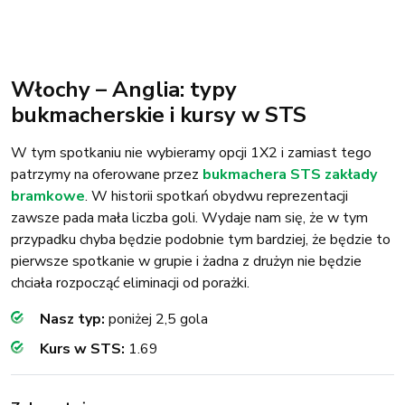
bukmacherskie i kursy w STS
W tym spotkaniu nie wybieramy opcji 1X2 i zamiast tego
patrzymy na oferowane przez
bukmachera STS
zakłady
bramkowe
. W historii spotkań obydwu reprezentacji
zawsze pada mała liczba goli. Wydaje nam się, że w tym
przypadku chyba będzie podobnie tym bardziej, że będzie to
pierwsze spotkanie w grupie i żadna z drużyn nie będzie
chciała rozpocząć eliminacji od porażki.
Nasz typ:
poniżej 2,5 gola
Kurs w STS:
1.69
Zobacz też:
›
lista legalnych bukmacherów
›
ranking legalnych bukmacherów
›
aktualne bonusy bukmacherskie