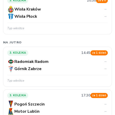
NA JUTRO
14:45
3. KOLEJKA
za 1 dzień
Radomiak Radom
–
Górnik Zabrze
–
Typ wkrótce
17:30
3. KOLEJKA
za 1 dzień
Pogoń Szczecin
–
Motor Lublin
–
Typ wkrótce
20:15
3. KOLEJKA
za 1 dzień
Korona Kielce
–