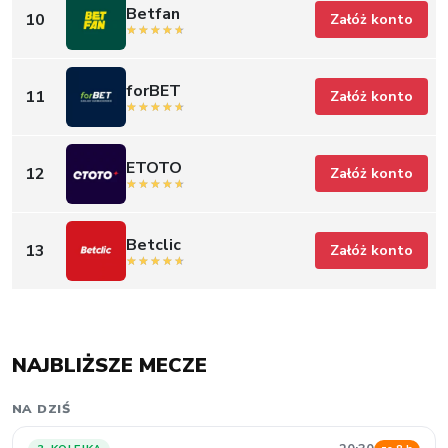
ETOTO
12
Załóż konto
Betclic
13
Załóż konto
NAJBLIŻSZE MECZE
NA DZIŚ
20:30
3. KOLEJKA
za 8 h
Wisła Kraków
–
Wisła Płock
–
Typ wkrótce