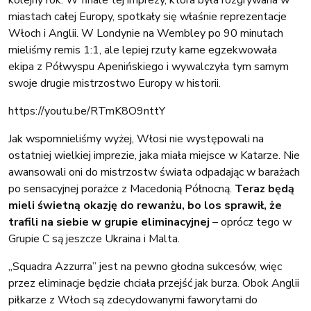
miastach całej Europy, spotkały się właśnie reprezentacje
Włoch i Anglii. W Londynie na Wembley po 90 minutach
mieliśmy remis 1:1, ale lepiej rzuty karne egzekwowała
ekipa z Półwyspu Apenińskiego i wywalczyła tym samym
swoje drugie mistrzostwo Europy w historii.
https://youtu.be/RTmK8O9nttY
Jak wspomnieliśmy wyżej, Włosi nie występowali na
ostatniej wielkiej imprezie, jaka miała miejsce w Katarze. Nie
awansowali oni do mistrzostw świata odpadając w barażach
po sensacyjnej porażce z Macedonią Północną.
Teraz będą
mieli świetną okazję do rewanżu, bo los sprawił, że
trafili na siebie w grupie eliminacyjnej
– oprócz tego w
Grupie C są jeszcze Ukraina i Malta.
„Squadra Azzurra” jest na pewno głodna sukcesów, więc
przez eliminacje będzie chciała przejść jak burza. Obok Anglii
piłkarze z Włoch są zdecydowanymi faworytami do