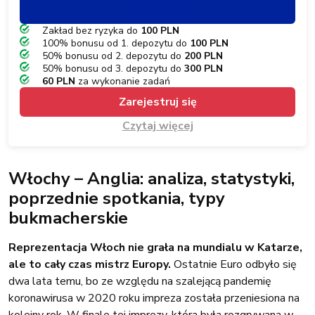
Zakład bez ryzyka do
100 PLN
100% bonusu od 1. depozytu do
100 PLN
50% bonusu od 2. depozytu do
200 PLN
50% bonusu od 3. depozytu do
300 PLN
60 PLN
za wykonanie zadań
Zarejestruj się
Czytaj więcej
Włochy – Anglia: analiza, statystyki,
poprzednie spotkania, typy
bukmacherskie
Reprezentacja Włoch nie grała na mundialu w Katarze,
ale to cały czas mistrz Europy.
Ostatnie Euro odbyło się
dwa lata temu, bo ze względu na szalejącą pandemię
koronawirusa w 2020 roku impreza została przeniesiona na
kolejny rok. W finale tej imprezy, która była rozgrywana w