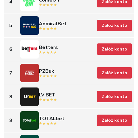
Betters
6
Załóż konto
PZBuk
7
Załóż konto
LV BET
8
Załóż konto
TOTALbet
9
Załóż konto
Betfan
10
Załóż konto
forBET
11
Załóż konto