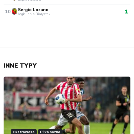
INNE TYPY
Ekstraklasa
Piłka nożna
Ekstraklasa: typy bukmacherskie na Cracovia
Kraków – Pogoń Szczecin | 03.08.2026
Kamil R.
30.07.2026 15:24
0