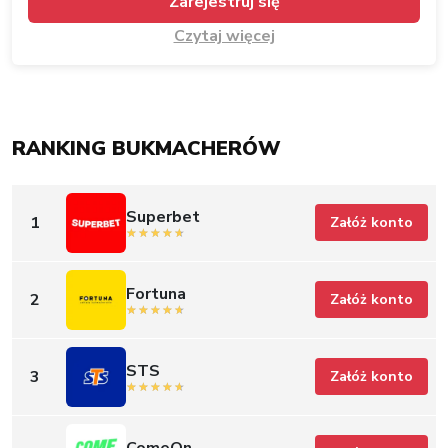
RANKING BUKMACHERÓW
Superbet
1
Załóż konto
Fortuna
2
Załóż konto
STS
3
Załóż konto
ComeOn
4
Załóż konto
AdmiralBet
5
Załóż konto