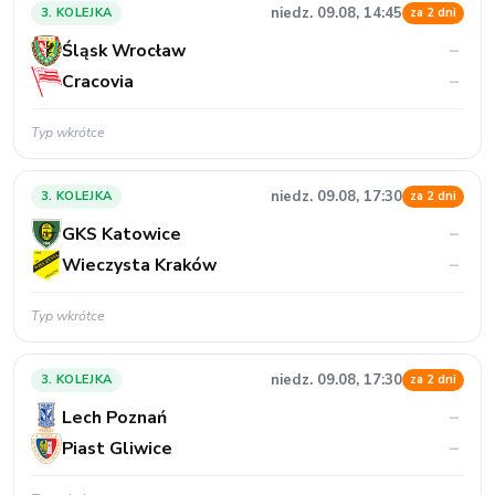
niedz. 09.08, 17:30
3. KOLEJKA
za 2 dni
GKS Katowice
–
Wieczysta Kraków
–
Typ wkrótce
niedz. 09.08, 17:30
3. KOLEJKA
za 2 dni
Lech Poznań
–
Piast Gliwice
–
Typ wkrótce
niedz. 09.08, 20:15
3. KOLEJKA
za 2 dni
Jagiellonia Białystok
–
Widzew Łódź
–