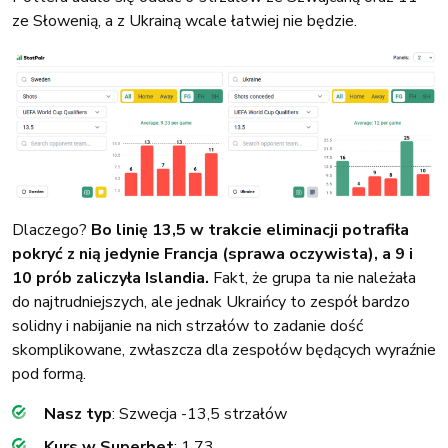
ze Słowenią, a z Ukrainą wcale łatwiej nie będzie.
Dlaczego?
Bo linię 13,5 w trakcie eliminacji potrafiła
pokryć z nią jedynie Francja (sprawa oczywista), a 9 i
10 prób zaliczyła Islandia.
Fakt, że grupa ta nie należała
do najtrudniejszych, ale jednak Ukraińcy to zespół bardzo
solidny i nabijanie na nich strzałów to zadanie dość
skomplikowane, zwłaszcza dla zespołów będących wyraźnie
pod formą.
Nasz typ
: Szwecja -13,5 strzałów
Kurs w Superbet
: 1.73