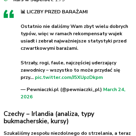
📊 LICZBY PRZED BARAŻAMI
Ostatnio nie daliśmy Wam zbyt wielu dobrych
typów, więc w ramach rekompensaty wujek
usiadł i zebrał najważniejsze statystyki przed
czwartkowymi barażami.
Strzały, rogi, faule, najczęściej uderzający
zawodnicy – wszystko to może przydać się
przy…
pic.twitter.com/J5XUpzDkpm
— Pewniaczki.pl (@pewniaczki_pl)
March 24,
2026
Czechy – Irlandia (analiza, typy
bukmacherskie, kursy)
Szukaliśmy zespołu niezdolnego do strzelania, a teraz