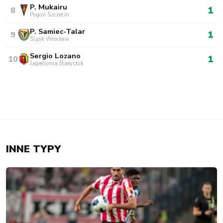
P. Mukairu
1
8
Pogoń Szczecin
P. Samiec-Talar
1
9
Śląsk Wrocław
Sergio Lozano
1
10
Jagiellonia Białystok
INNE TYPY