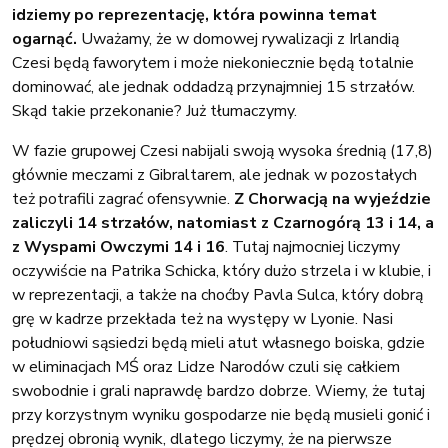
idziemy po reprezentację, która powinna temat
ogarnąć.
Uważamy, że w domowej rywalizacji z Irlandią
Czesi będą faworytem i może niekoniecznie będą totalnie
dominować, ale jednak oddadzą przynajmniej 15 strzałów.
Skąd takie przekonanie? Już tłumaczymy.
W fazie grupowej Czesi nabijali swoją wysoka średnią (17,8)
głównie meczami z Gibraltarem, ale jednak w pozostałych
też potrafili zagrać ofensywnie.
Z Chorwacją na wyjeździe
zaliczyli 14 strzałów, natomiast z Czarnogórą 13 i 14, a
z Wyspami Owczymi 14 i 16
. Tutaj najmocniej liczymy
oczywiście na Patrika Schicka, który dużo strzela i w klubie, i
w reprezentacji, a także na choćby Pavla Sulca, który dobrą
grę w kadrze przekłada też na występy w Lyonie. Nasi
południowi sąsiedzi będą mieli atut własnego boiska, gdzie
w eliminacjach MŚ oraz Lidze Narodów czuli się całkiem
swobodnie i grali naprawdę bardzo dobrze. Wiemy, że tutaj
przy korzystnym wyniku gospodarze nie będą musieli gonić i
prędzej obronią wynik, dlatego liczymy, że na pierwsze