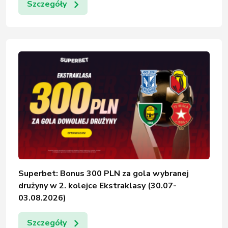
Szczegóły
Superbet: Bonus 300 PLN za gola wybranej
drużyny w 2. kolejce Ekstraklasy (30.07-
03.08.2026)
Szczegóły