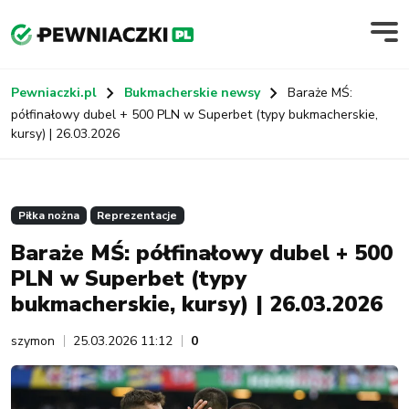
Pewniaczki.pl
Bukmacherskie newsy
Baraże MŚ:
półfinałowy dubel + 500 PLN w Superbet (typy bukmacherskie,
kursy) | 26.03.2026
Piłka nożna
Reprezentacje
Baraże MŚ: półfinałowy dubel + 500
PLN w Superbet (typy
bukmacherskie, kursy) | 26.03.2026
szymon
25.03.2026 11:12
0