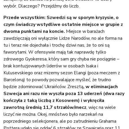
wybór. Dlaczego? Przejdźmy do liczb.
Przede wszystkim: Szwedzi są w sporym kryzysie, o
czym świadczy wstydliwe ostatnie miejsce w grupie z
dwoma punktami na koncie.
Miejsce w barażach
zawdzięczają oni wyłącznie Lidze Narodów, no ale forma na
tu i teraz nie dojechała i trochę dziwi nas, że to oni są
faworytami. W ofensywie mają tak naprawdę tylko
zdrowego Gyokeresa, który sam gry chyba nie pociągnie –
brak kontuzjowanych liderów w osobach Isaka i
Kulusevskiego oraz mizerny sezon Elangi (poza meczem z
Barceloną) to powody pozwalające myśleć, że trudno
będzie zdominować Ukraińców. Zresztą
, w eliminacjach
Szwecja ani razu nie wyszła poza 13 uderzeń (dwa razy
kończyła z taką liczbą z Kosowem) i wykręciła
zawrotną średnią 11,7 strzałów/mecz
, więc na wiele
liczyć nie można. Okej, mnóstwo było narzekań na
poprzedniego selekcjonera, ale po zatrudnieniu Grahama
Pottera udało się oddać 6 strzałów ze Szwajcarią oraz 11