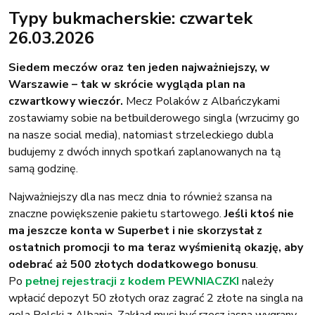
Typy bukmacherskie: czwartek
26.03.2026
Siedem meczów oraz ten jeden najważniejszy, w
Warszawie – tak w skrócie wygląda plan na
czwartkowy wieczór.
Mecz Polaków z Albańczykami
zostawiamy sobie na betbuilderowego singla (wrzucimy go
na nasze social media), natomiast strzeleckiego dubla
budujemy z dwóch innych spotkań zaplanowanych na tą
samą godzinę.
Najważniejszy dla nas mecz dnia to również szansa na
znaczne powiększenie pakietu startowego.
Jeśli ktoś nie
ma jeszcze konta w Superbet i nie skorzystał z
ostatnich promocji to ma teraz wyśmienitą okazję, aby
odebrać aż 500 złotych dodatkowego bonusu
.
Po
pełnej rejestracji z kodem PEWNIACZKI
należy
wpłacić depozyt 50 złotych oraz zagrać 2 złote na singla na
gola Polski z Albanią. Zakład musi być rzecz jasna wygrany.