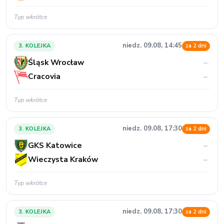
Typ wkrótce
niedz. 09.08, 14:45
3. KOLEJKA
za 2 dni
Śląsk Wrocław
–
Cracovia
–
Typ wkrótce
niedz. 09.08, 17:30
3. KOLEJKA
za 2 dni
GKS Katowice
–
Wieczysta Kraków
–
Typ wkrótce
niedz. 09.08, 17:30
3. KOLEJKA
za 2 dni