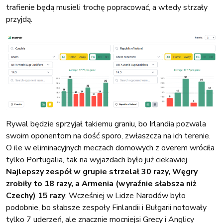
trafienie będą musieli trochę popracować, a wtedy strzały
przyjdą.
Rywal będzie sprzyjał takiemu graniu, bo Irlandia pozwala
swoim oponentom na dość sporo, zwłaszcza na ich terenie.
O ile w eliminacyjnych meczach domowych z overem wróciła
tylko Portugalia, tak na wyjazdach było już ciekawiej.
Najlepszy zespół w grupie strzelał 30 razy, Węgry
zrobiły to 18 razy, a Armenia (wyraźnie słabsza niż
Czechy) 15 razy
. Wcześniej w Lidze Narodów było
podobnie, bo słabsze zespoły Finlandii i Bułgarii notowały
tylko 7 uderzeń, ale znacznie mocniejsi Grecy i Anglicy