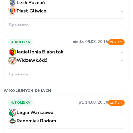
Lech Poznań
–
Piast Gliwice
–
Typ wkrótce
niedz. 09.08, 20:15
3. KOLEJKA
za 2 dni
Jagiellonia Białystok
–
Widzew Łódź
–
Typ wkrótce
W KOLEJNYCH DNIACH
pt. 14.08, 20:30
4. KOLEJKA
za 7 dni
Legia Warszawa
–
Radomiak Radom
–