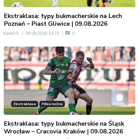
Ekstraklasa: typy bukmacherskie na Lech
Poznań – Piast Gliwice | 09.08.2026
Kamil R.
09.08.2026 13:22
0
Ekstraklasa
Piłka nożna
Ekstraklasa: typy bukmacherskie na Śląsk
Wrocław – Cracovia Kraków | 09.08.2026