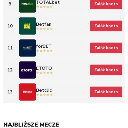
TOTALbet
9
Załóż konto
Betfan
10
Załóż konto
forBET
11
Załóż konto
ETOTO
12
Załóż konto
Betclic
13
Załóż konto
NAJBLIŻSZE MECZE