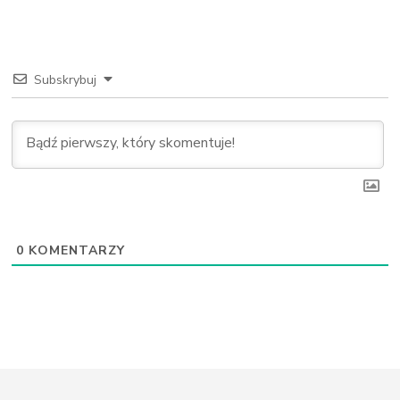
Subskrybuj
0
KOMENTARZY