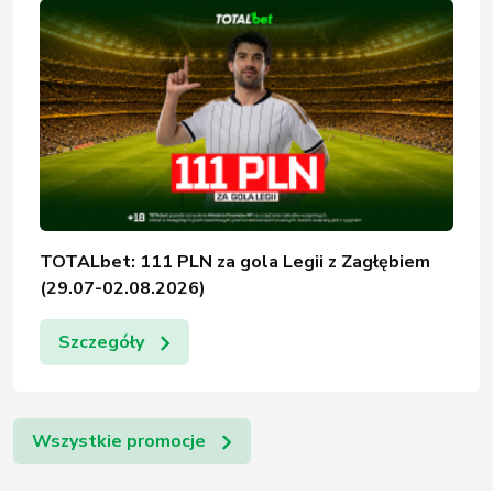
TOTALbet: 111 PLN za gola Legii z Zagłębiem
(29.07-02.08.2026)
Szczegóły
Wszystkie promocje