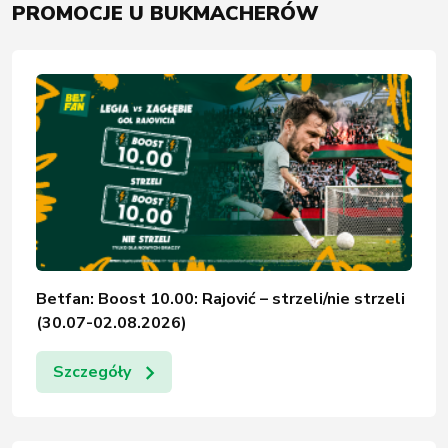
PROMOCJE U BUKMACHERÓW
Betfan: Boost 10.00: Rajović – strzeli/nie strzeli
(30.07-02.08.2026)
Szczegóły