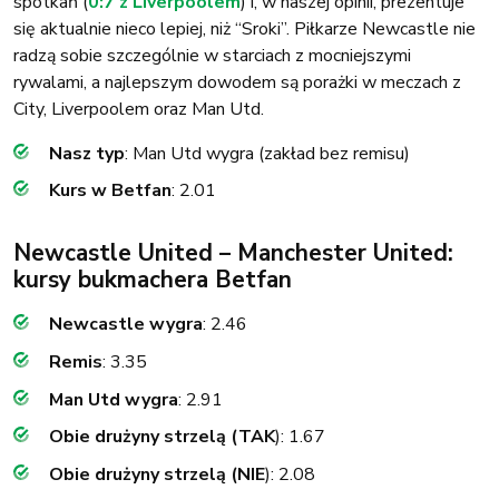
spotkań (
0:7 z Liverpoolem
) i, w naszej opinii, prezentuje
się aktualnie nieco lepiej, niż “Sroki”. Piłkarze Newcastle nie
radzą sobie szczególnie w starciach z mocniejszymi
rywalami, a najlepszym dowodem są porażki w meczach z
City, Liverpoolem oraz Man Utd.
Nasz typ
: Man Utd wygra (zakład bez remisu)
Kurs w Betfan
: 2.01
Newcastle United – Manchester United:
kursy bukmachera Betfan
Newcastle wygra
: 2.46
Remis
: 3.35
Man Utd wygra
: 2.91
Obie drużyny strzelą (TAK
): 1.67
Obie drużyny strzelą (NIE
): 2.08