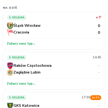
NA DZIŚ
9'
3. KOLEJKA
Śląsk Wrocław
0
Cracovia
0
Zobacz nasz typ
→
14:45
3. KOLEJKA
Raków Częstochowa
–
Zagłębie Lubin
–
Zobacz nasz typ
→
17:30
3. KOLEJKA
za 3 h
GKS Katowice
–