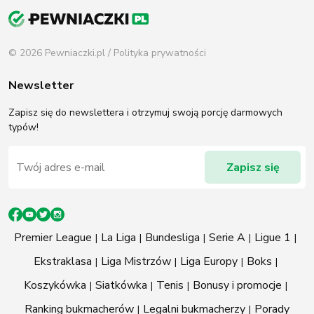
© 2026 Pewniaczki.pl /
Polityka prywatności
Newsletter
Zapisz się do newslettera i otrzymuj swoją porcję darmowych
typów!
Premier League
La Liga
Bundesliga
Serie A
Ligue 1
Ekstraklasa
Liga Mistrzów
Liga Europy
Boks
Koszykówka
Siatkówka
Tenis
Bonusy i promocje
Ranking bukmacherów
Legalni bukmacherzy
Porady