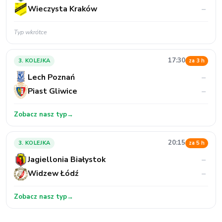
Wieczysta Kraków
–
Typ wkrótce
17:30
3. KOLEJKA
za 3 h
Lech Poznań
–
Piast Gliwice
–
Zobacz nasz typ
→
20:15
3. KOLEJKA
za 5 h
Jagiellonia Białystok
–
Widzew Łódź
–
Zobacz nasz typ
→