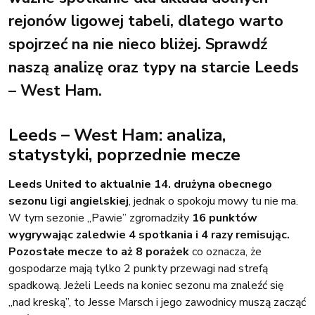
rejonów ligowej tabeli, dlatego warto
spojrzeć na nie nieco bliżej. Sprawdź
naszą analizę oraz typy na starcie Leeds
– West Ham.
Leeds – West Ham: analiza,
statystyki, poprzednie mecze
Leeds United to aktualnie 14. drużyna obecnego
sezonu ligi angielskiej
, jednak o spokoju mowy tu nie ma.
W tym sezonie „Pawie” zgromadziły
16 punktów
wygrywając zaledwie 4 spotkania i 4 razy remisując.
Pozostałe mecze to aż 8 porażek
co oznacza, że
gospodarze mają tylko 2 punkty przewagi nad strefą
spadkową. Jeżeli Leeds na koniec sezonu ma znaleźć się
„nad kreską”, to Jesse Marsch i jego zawodnicy muszą zacząć