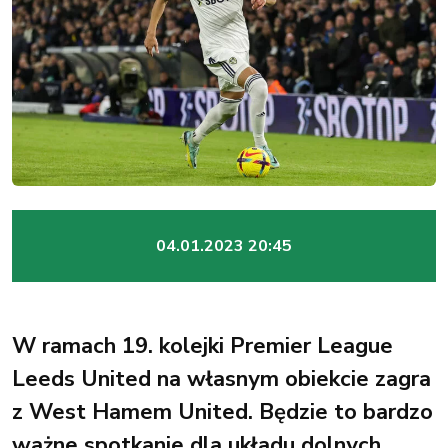
04.01.2023 20:45
W ramach 19. kolejki Premier League
Leeds United na własnym obiekcie zagra
z West Hamem United. Będzie to bardzo
ważne spotkanie dla układu dolnych