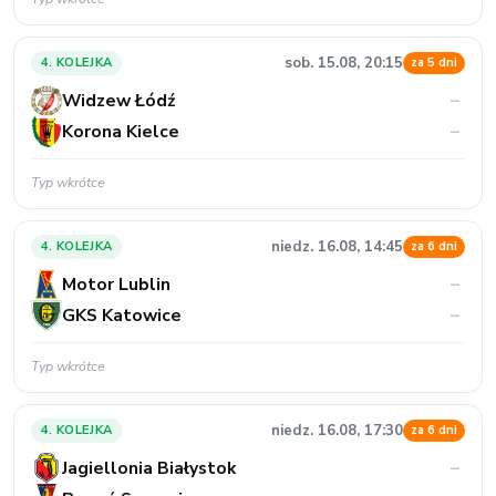
sob. 15.08, 20:15
4. KOLEJKA
za 5 dni
Widzew Łódź
–
Korona Kielce
–
Typ wkrótce
niedz. 16.08, 14:45
4. KOLEJKA
za 6 dni
Motor Lublin
–
GKS Katowice
–
Typ wkrótce
niedz. 16.08, 17:30
4. KOLEJKA
za 6 dni
Jagiellonia Białystok
–