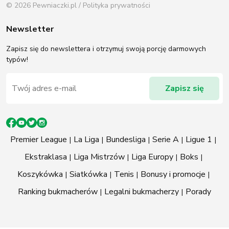
© 2026 Pewniaczki.pl /
Polityka prywatności
Newsletter
Zapisz się do newslettera i otrzymuj swoją porcję darmowych
typów!
Premier League
La Liga
Bundesliga
Serie A
Ligue 1
Ekstraklasa
Liga Mistrzów
Liga Europy
Boks
Koszykówka
Siatkówka
Tenis
Bonusy i promocje
Ranking bukmacherów
Legalni bukmacherzy
Porady