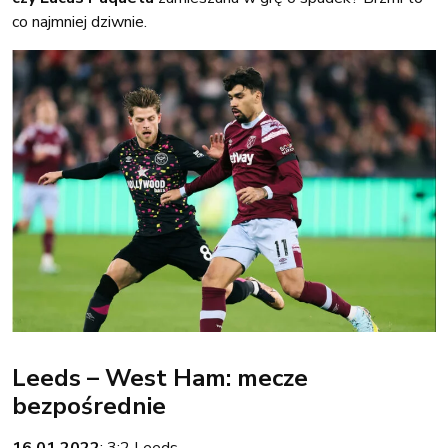
co najmniej dziwnie.
Leeds – West Ham: mecze
bezpośrednie