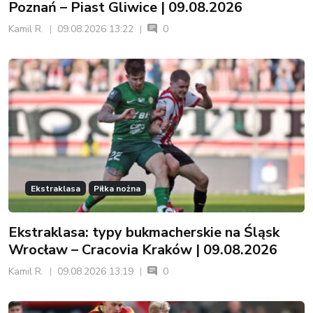
Poznań – Piast Gliwice | 09.08.2026
Kamil R.
09.08.2026 13:22
0
Ekstraklasa
Piłka nożna
Ekstraklasa: typy bukmacherskie na Śląsk
Wrocław – Cracovia Kraków | 09.08.2026
Kamil R.
09.08.2026 13:19
0