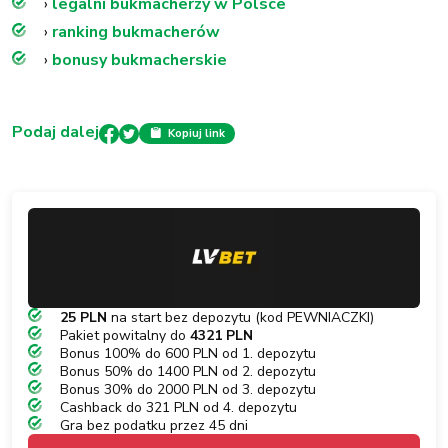
›
legalni bukmacherzy w Polsce
›
ranking bukmacherów
›
bonusy bukmacherskie
Podaj dalej
Kopiuj link
25 PLN
na start bez depozytu (kod PEWNIACZKI)
Pakiet powitalny do
4321 PLN
Bonus 100% do 600 PLN od 1. depozytu
Bonus 50% do 1400 PLN od 2. depozytu
Bonus 30% do 2000 PLN od 3. depozytu
Cashback do 321 PLN od 4. depozytu
Gra bez podatku przez 45 dni