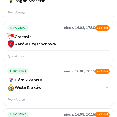
Pogoń Szczecin
–
Typ wkrótce
niedz. 16.08, 17:30
4. KOLEJKA
za 6 dni
Cracovia
–
Raków Częstochowa
–
Typ wkrótce
niedz. 16.08, 20:15
4. KOLEJKA
za 6 dni
Górnik Zabrze
–
Wisła Kraków
–
Typ wkrótce
niedz. 16.08, 20:15
4. KOLEJKA
za 6 dni