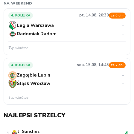
NA WEEKEND
pt. 14.08, 20:30
4. KOLEJKA
za 6 dni
Legia Warszawa
–
Radomiak Radom
–
Typ wkrótce
sob. 15.08, 14:45
4. KOLEJKA
za 7 dni
Zagłębie Lubin
–
Śląsk Wrocław
–
Typ wkrótce
NAJLEPSI STRZELCY
J. Sanchez
4
1