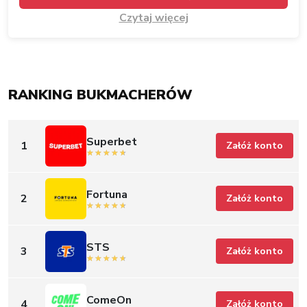
Czytaj więcej
RANKING BUKMACHERÓW
Superbet
1
Załóż konto
Fortuna
2
Załóż konto
STS
3
Załóż konto
ComeOn
4
Załóż konto