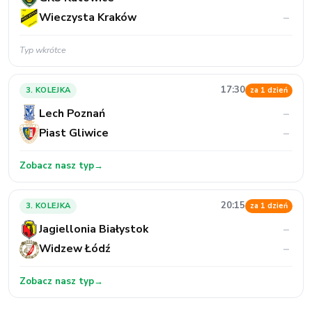
Wieczysta Kraków
–
Typ wkrótce
17:30
3. KOLEJKA
za 1 dzień
Lech Poznań
–
Piast Gliwice
–
Zobacz nasz typ
→
20:15
3. KOLEJKA
za 1 dzień
Jagiellonia Białystok
–
Widzew Łódź
–
Zobacz nasz typ
→