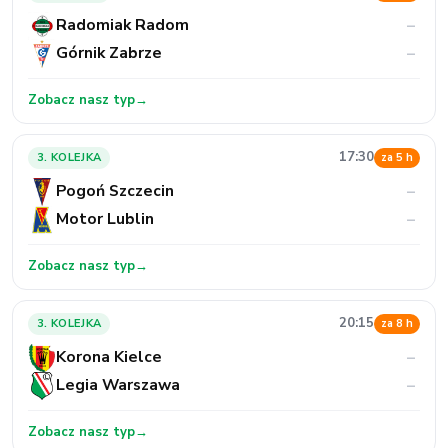
Radomiak Radom
–
Górnik Zabrze
–
Zobacz nasz typ
→
17:30
3. KOLEJKA
za 5 h
Pogoń Szczecin
–
Motor Lublin
–
Zobacz nasz typ
→
20:15
3. KOLEJKA
za 8 h
Korona Kielce
–
Legia Warszawa
–
Zobacz nasz typ
→