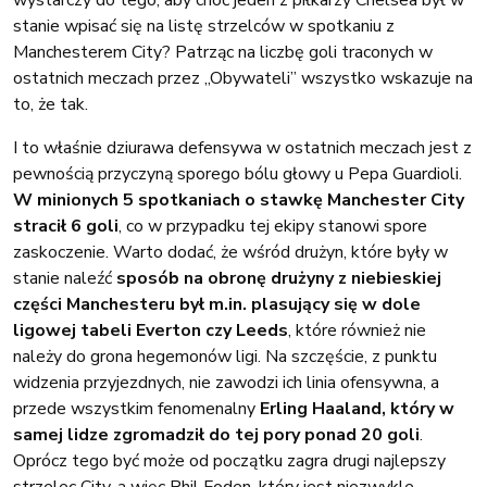
stanie wpisać się na listę strzelców w spotkaniu z
Manchesterem City? Patrząc na liczbę goli traconych w
ostatnich meczach przez „Obywateli” wszystko wskazuje na
to, że tak.
I to właśnie dziurawa defensywa w ostatnich meczach jest z
pewnością przyczyną sporego bólu głowy u Pepa Guardioli.
W minionych 5 spotkaniach o stawkę Manchester City
stracił 6 goli
, co w przypadku tej ekipy stanowi spore
zaskoczenie. Warto dodać, że wśród drużyn, które były w
stanie naleźć
sposób na obronę drużyny z niebieskiej
części Manchesteru był m.in. plasujący się w dole
ligowej tabeli Everton czy Leeds
, które również nie
należy do grona hegemonów ligi. Na szczęście, z punktu
widzenia przyjezdnych, nie zawodzi ich linia ofensywna, a
przede wszystkim fenomenalny
Erling Haaland, który w
samej lidze zgromadził do tej pory ponad 20 goli
.
Oprócz tego być może od początku zagra drugi najlepszy
strzelec City, a więc Phil Foden, który jest niezwykle