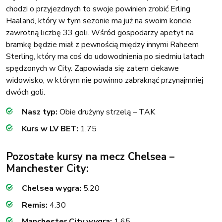
chodzi o przyjezdnych to swoje powinien zrobić Erling
Haaland, który w tym sezonie ma już na swoim koncie
zawrotną liczbę 33 goli. Wśród gospodarzy apetyt na
bramkę będzie miał z pewnością między innymi Raheem
Sterling, który ma coś do udowodnienia po siedmiu latach
spędzonych w City. Zapowiada się zatem ciekawe
widowisko, w którym nie powinno zabraknąć przynajmniej
dwóch goli.
Nasz typ:
Obie drużyny strzelą – TAK
Kurs w LV BET:
1.75
Pozostałe kursy na mecz Chelsea –
Manchester City:
Chelsea wygra:
5.20
Remis:
4.30
Manchester City wygra:
1.65