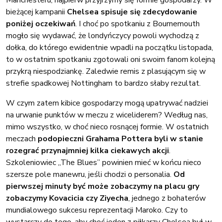
bieżącej kampanii
Chelsea spisuje się zdecydowanie
poniżej oczekiwań
. I choć po spotkaniu z Bournemouth
mogło się wydawać, że londyńczycy powoli wychodzą z
dołka, do którego ewidentnie wpadli na początku listopada,
to w ostatnim spotkaniu zgotowali oni swoim fanom kolejną
przykrą niespodziankę. Zaledwie remis z plasującym się w
strefie spadkowej Nottingham to bardzo słaby rezultat.
W czym zatem kibice gospodarzy mogą upatrywać nadziei
na urwanie punktów w meczu z wiceliderem? Według nas,
mimo wszystko, w choć nieco rosnącej formie. W ostatnich
meczach
podopieczni Grahama Pottera byli w stanie
rozegrać przynajmniej kilka ciekawych akcji
.
Szkoleniowiec „The Blues” powinien mieć w końcu nieco
szersze pole manewru, jeśli chodzi o personalia.
Od
pierwszej minuty być może zobaczymy na placu gry
zobaczymy Kovacicia czy Ziyecha
, jednego z bohaterów
mundialowego sukcesu reprezentacji Maroko. Czy to
wystarczy do tego, aby choć jeden z piłkarzy Chelsea był w