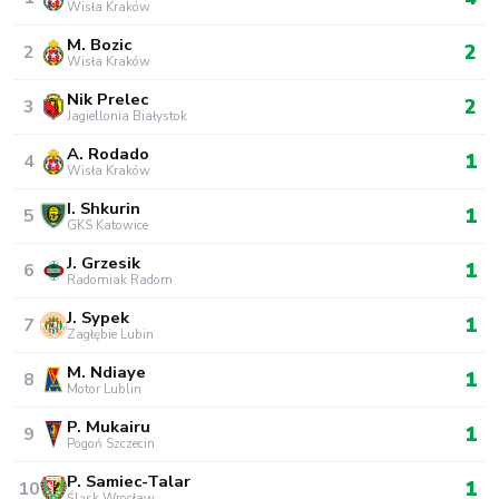
Wisła Kraków
M. Bozic
2
2
Wisła Kraków
Nik Prelec
2
3
Jagiellonia Białystok
A. Rodado
1
4
Wisła Kraków
I. Shkurin
1
5
GKS Katowice
J. Grzesik
1
6
Radomiak Radom
J. Sypek
1
7
Zagłębie Lubin
M. Ndiaye
1
8
Motor Lublin
P. Mukairu
1
9
Pogoń Szczecin
P. Samiec-Talar
1
10
Śląsk Wrocław