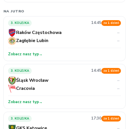
NA JUTRO
14:45
3. KOLEJKA
za 1 dzień
Raków Częstochowa
–
Zagłębie Lubin
–
Zobacz nasz typ
→
14:45
3. KOLEJKA
za 1 dzień
Śląsk Wrocław
–
Cracovia
–
Zobacz nasz typ
→
17:30
3. KOLEJKA
za 1 dzień
GKS Katowice
–