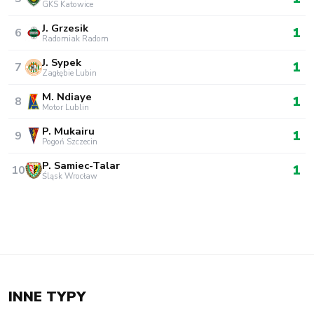
GKS Katowice
J. Grzesik
1
6
Radomiak Radom
J. Sypek
1
7
Zagłębie Lubin
M. Ndiaye
1
8
Motor Lublin
P. Mukairu
1
9
Pogoń Szczecin
P. Samiec-Talar
1
10
Śląsk Wrocław
INNE TYPY