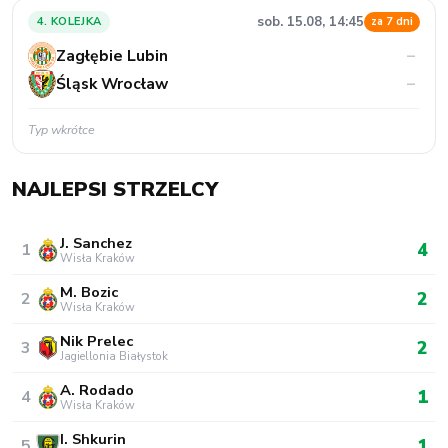
sob. 15.08, 14:45
4. KOLEJKA
za 7 dni
Zagłębie Lubin
–
Śląsk Wrocław
–
Typ wkrótce
NAJLEPSI STRZELCY
J. Sanchez
4
1
Wisła Kraków
M. Bozic
2
2
Wisła Kraków
Nik Prelec
2
3
Jagiellonia Białystok
A. Rodado
1
4
Wisła Kraków
I. Shkurin
1
5