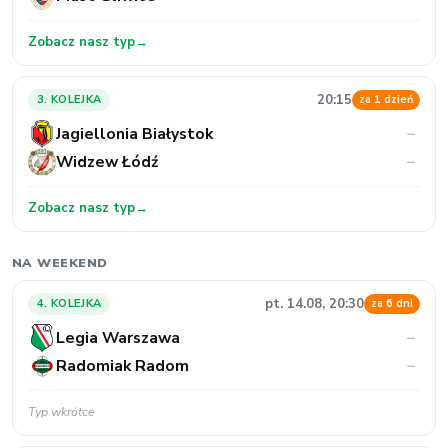
Zobacz nasz typ
→
20:15
3. KOLEJKA
za 1 dzień
Jagiellonia Białystok
–
Widzew Łódź
–
Zobacz nasz typ
→
NA WEEKEND
pt. 14.08, 20:30
4. KOLEJKA
za 6 dni
Legia Warszawa
–
Radomiak Radom
–
Typ wkrótce