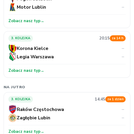
Motor Lublin
–
Zobacz nasz typ
→
20:15
3. KOLEJKA
za 14 h
Korona Kielce
–
Legia Warszawa
–
Zobacz nasz typ
→
NA JUTRO
14:45
3. KOLEJKA
za 1 dzień
Raków Częstochowa
–
Zagłębie Lubin
–
Zobacz nasz typ
→