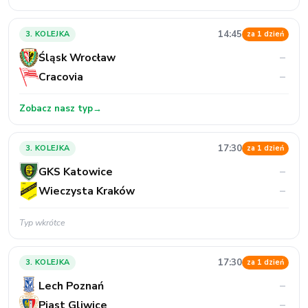
14:45
3. KOLEJKA
za 1 dzień
Śląsk Wrocław
–
Cracovia
–
Zobacz nasz typ
→
17:30
3. KOLEJKA
za 1 dzień
GKS Katowice
–
Wieczysta Kraków
–
Typ wkrótce
17:30
3. KOLEJKA
za 1 dzień
Lech Poznań
–
Piast Gliwice
–