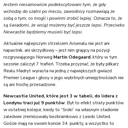
Jestem niesamowicie podekscytowani tym, że gdy
wchodzę do szatni po meczu, zawodnicy rozmawiają ze
sobą o tym, co mogli i powinni zrobić lepiej. Oznacza to, że
są świadomi, że wciąż możemy być jeszcze lepsi. Przeciwko
Newcastle będziemy musieli być lepsi.
Aktualnie najlepszym strzelcem Arsenalu nie jest ani
napastnik, ani skrzydłowy – jest nim grający na pozycji
rozgrywającego Norweg
Martin Odegaard
, który w tym
sezonie zaliczył 7 trafień. Trzeba przyznać, że były piłkarz
Realu Madryt wyrasta na jedną z największych gwiazd
Premier League i głosy o jego wybitnych umiejętnościach nie
są ani trochę przesadzone.
Newcastle United, które jest 3 w tabeli, do lidera z
Londynu traci już 9 punktów
. Był to efekt straty punktów
w ostatniej kolejce, kiedy to “Sroki” na własnym stadionie
zaledwie zremisowały bezbramkowo z Leeds United.
Goście mają na swoim koncie 34. punkty, a wszystko to