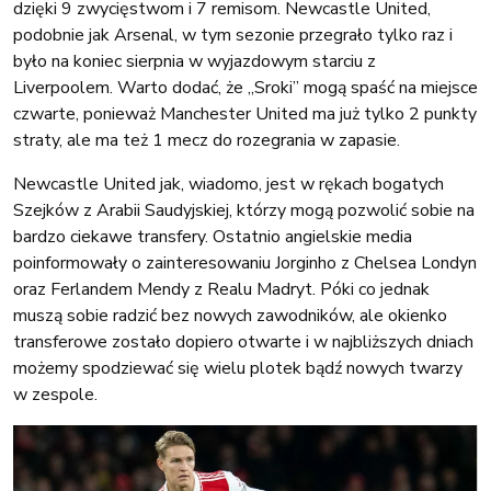
dzięki 9 zwycięstwom i 7 remisom. Newcastle United,
podobnie jak Arsenal, w tym sezonie przegrało tylko raz i
było na koniec sierpnia w wyjazdowym starciu z
Liverpoolem. Warto dodać, że „Sroki” mogą spaść na miejsce
czwarte, ponieważ Manchester United ma już tylko 2 punkty
straty, ale ma też 1 mecz do rozegrania w zapasie.
Newcastle United jak, wiadomo, jest w rękach bogatych
Szejków z Arabii Saudyjskiej, którzy mogą pozwolić sobie na
bardzo ciekawe transfery. Ostatnio angielskie media
poinformowały o zainteresowaniu Jorginho z Chelsea Londyn
oraz Ferlandem Mendy z Realu Madryt. Póki co jednak
muszą sobie radzić bez nowych zawodników, ale okienko
transferowe zostało dopiero otwarte i w najbliższych dniach
możemy spodziewać się wielu plotek bądź nowych twarzy
w zespole.