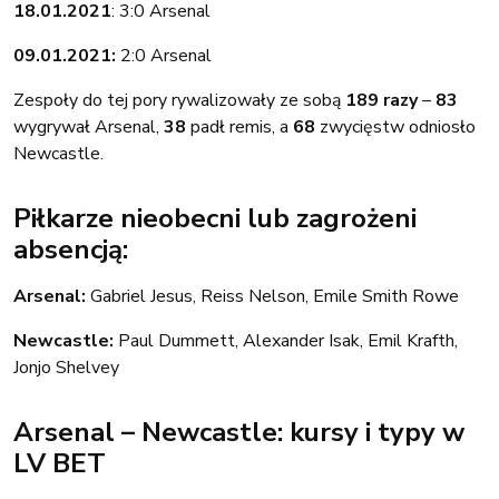
18.01.2021
: 3:0 Arsenal
09.01.2021:
2:0 Arsenal
Zespoły do tej pory rywalizowały ze sobą
189 razy
–
83
wygrywał Arsenal,
38
padł remis, a
68
zwycięstw odniosło
Newcastle.
Piłkarze nieobecni lub zagrożeni
absencją:
Arsenal:
Gabriel Jesus, Reiss Nelson, Emile Smith Rowe
Newcastle:
Paul Dummett, Alexander Isak, Emil Krafth,
Jonjo Shelvey
Arsenal – Newcastle: kursy i typy w
LV BET