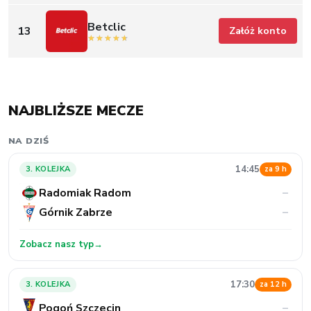
Betclic
13
Załóż konto
NAJBLIŻSZE MECZE
NA DZIŚ
14:45
3. KOLEJKA
za 9 h
Radomiak Radom
–
Górnik Zabrze
–
Zobacz nasz typ
→
17:30
3. KOLEJKA
za 12 h
Pogoń Szczecin
–