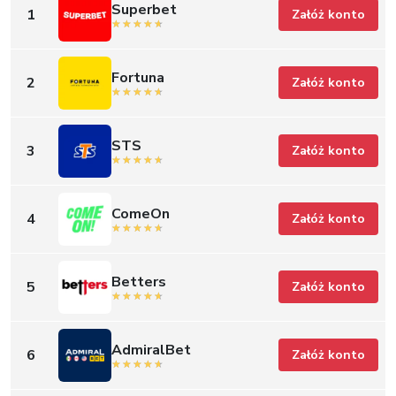
Superbet
1
Załóż konto
Fortuna
2
Załóż konto
STS
3
Załóż konto
ComeOn
4
Załóż konto
Betters
5
Załóż konto
AdmiralBet
6
Załóż konto