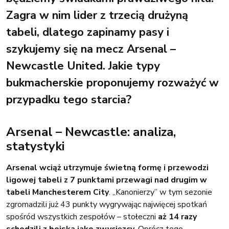
Zagra w nim lider z trzecią drużyną
tabeli, dlatego zapinamy pasy i
szykujemy się na mecz Arsenal –
Newcastle United. Jakie typy
bukmacherskie proponujemy rozważyć w
przypadku tego starcia?
Arsenal – Newcastle: analiza,
statystyki
Arsenal wciąż utrzymuje świetną formę i przewodzi
ligowej tabeli z 7 punktami przewagi nad drugim w
tabeli Manchesterem City
. „Kanonierzy” w tym sezonie
zgromadzili już 43 punkty wygrywając najwięcej spotkań
spośród wszystkich zespołów – stołeczni
aż 14 razy
schodzili z boiska jako zwycięzcy
. Oprócz tego