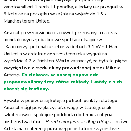
zanotowali oni 1 remis i 1 porażkę, a jedyny raz przegrali w
6. kolejce na początku września na wyjeździe 1:3 z
Manchesterem United.
Arsenal po wznowieniu rozgrywek przerwanych na czas
mundialu wygrał oba ligowe spotkania. Najpierw
„Kanonierzy” pokonali u siebie w derbach 3:1 West Ham
United, a w ostatni dzień zeszłego roku wygrali na
wyjeździe 4:2 z Brighton. Warto zaznaczyć, że było to
piąte
zwycięstwo z rzędu ekipy prowadzonej przez Mikela
Artetę.
Co ciekawe, w naszej zapowiedzi
proponowaliśmy trzy różne zakłady i każdy z nich
okazał się trafiony.
Rywale w poprzedniej kolejce potracili punkty i dlatego
Arsenal mógł powiększyć przewagę w tabeli, jednak
szkoleniowiec spokojnie podchodzi do temu zdobycia
mistrzostwa kraju. –
Przed nami jeszcze długa droga
– mówi
Arteta na konferencji prasowej po ostatnim zwycięstwie. –