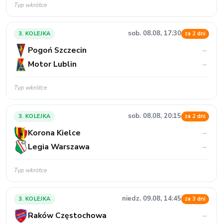
Typ wkrótce
sob. 08.08, 17:30
3. KOLEJKA
za 2 dni
Pogoń Szczecin
–
Motor Lublin
–
Typ wkrótce
sob. 08.08, 20:15
3. KOLEJKA
za 2 dni
Korona Kielce
–
Legia Warszawa
–
Typ wkrótce
niedz. 09.08, 14:45
3. KOLEJKA
za 3 dni
Raków Częstochowa
–