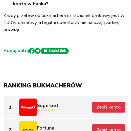
konto w banku?
Każdy przelew od bukmachera na rachunek bankowy jest w
100% darmowy, a legalni operatorzy nie naliczają żadnej
prowizji.
Podaj dalej
Kopiuj link
RANKING BUKMACHERÓW
Superbet
1
Załóż konto
Fortuna
2
Załóż konto