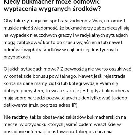
Kiedy bukmacher może odmówić
wypłacenia wygranych środków?
Oby taka sytuacja nie spotkała żadnego z Was, natomiast
musicie mieć świadomość, że bukmacherzy zabezpieczyli się
na wypadek nieuczciwych graczy i w radykalnych sytuacjach
mogą zablokować konto do czasu wyjaśnienia lub nawet
odmówić wypłaty środków w najbardziej drastycznych
przypadkach.
O jakich sytuacjach mowa? Z pewnością nie warto oszukiwać
w kontekście bonusu powitalnego. Nawet jeśli rejestracja
konta na dane mamy, ciotki lub kolegi wydaje Wam się
dobrym pomysłem, to wcale tak nie jest, gdyż bukmacherzy
mają sporo narzędzi pozwalających zidentyfikować takiego
delikwenta (m.in. poprzez adres IP).
Nie radzimy także obstawiać zakładów bukmacherskich na
mecze, w przypadku których jakimś cudem weszliście w
posiadanie informacji o ustawieniu takiego zdarzenia.