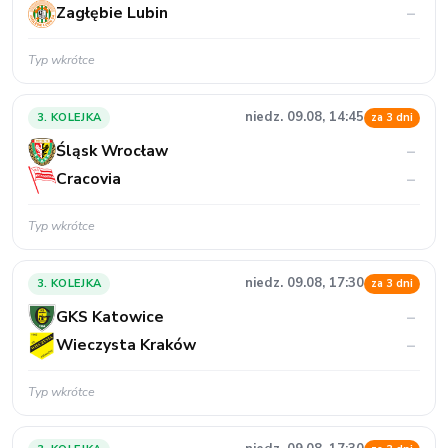
Zagłębie Lubin
–
Typ wkrótce
niedz. 09.08, 14:45
3. KOLEJKA
za 3 dni
Śląsk Wrocław
–
Cracovia
–
Typ wkrótce
niedz. 09.08, 17:30
3. KOLEJKA
za 3 dni
GKS Katowice
–
Wieczysta Kraków
–
Typ wkrótce