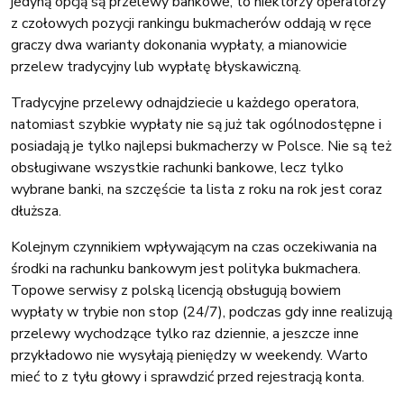
jedyną opcją są przelewy bankowe, to niektórzy operatorzy
z czołowych pozycji rankingu bukmacherów oddają w ręce
graczy dwa warianty dokonania wypłaty, a mianowicie
przelew tradycyjny lub wypłatę błyskawiczną.
Tradycyjne przelewy odnajdziecie u każdego operatora,
natomiast szybkie wypłaty nie są już tak ogólnodostępne i
posiadają je tylko najlepsi bukmacherzy w Polsce. Nie są też
obsługiwane wszystkie rachunki bankowe, lecz tylko
wybrane banki, na szczęście ta lista z roku na rok jest coraz
dłuższa.
Kolejnym czynnikiem wpływającym na czas oczekiwania na
środki na rachunku bankowym jest polityka bukmachera.
Topowe serwisy z polską licencją obsługują bowiem
wypłaty w trybie non stop (24/7), podczas gdy inne realizują
przelewy wychodzące tylko raz dziennie, a jeszcze inne
przykładowo nie wysyłają pieniędzy w weekendy. Warto
mieć to z tyłu głowy i sprawdzić przed rejestracją konta.