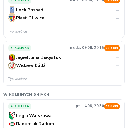
niedz. 09.08, 17:30
3. KOLEJKA
za 3 dni
Lech Poznań
–
Piast Gliwice
–
Typ wkrótce
niedz. 09.08, 20:15
3. KOLEJKA
za 3 dni
Jagiellonia Białystok
–
Widzew Łódź
–
Typ wkrótce
W KOLEJNYCH DNIACH
pt. 14.08, 20:30
4. KOLEJKA
za 8 dni
Legia Warszawa
–
Radomiak Radom
–