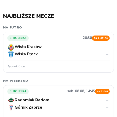
NAJBLIŻSZE MECZE
NA JUTRO
20:30
3. KOLEJKA
za 1 dzień
Wisła Kraków
–
Wisła Płock
–
Typ wkrótce
NA WEEKEND
sob. 08.08, 14:45
3. KOLEJKA
za 2 dni
Radomiak Radom
–
Górnik Zabrze
–