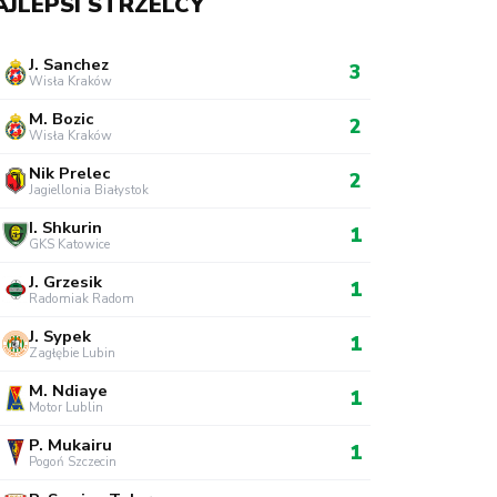
AJLEPSI STRZELCY
J. Sanchez
3
Wisła Kraków
M. Bozic
2
Wisła Kraków
Nik Prelec
2
Jagiellonia Białystok
I. Shkurin
1
GKS Katowice
J. Grzesik
1
Radomiak Radom
J. Sypek
1
Zagłębie Lubin
M. Ndiaye
1
Motor Lublin
P. Mukairu
1
Pogoń Szczecin