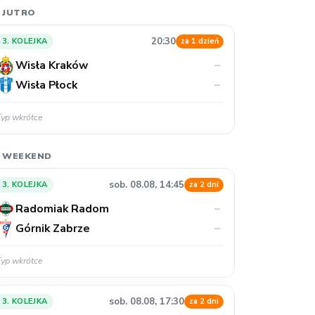
 JUTRO
20:30
3. KOLEJKA
za 1 dzień
Wisła Kraków
–
Wisła Płock
–
Typ wkrótce
 WEEKEND
sob. 08.08, 14:45
3. KOLEJKA
za 2 dni
Radomiak Radom
–
Górnik Zabrze
–
Typ wkrótce
sob. 08.08, 17:30
3. KOLEJKA
za 2 dni