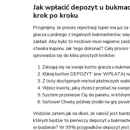
Jak wpłacić depozyt u bukma
krok po kroku
Przyjmijmy, że proces rejestracji typer ma już
gracza u jednego z legalnych bukmacherów, więc
zakład. Aby było to możliwe musi najpierw zasi
stawka kuponu. Jak tego dokonać? Cały proces 
sprowadza się do kilku prostych kroków.
Zaloguj się na swoje konto gracza u bukma
Kliknij button DEPOZYT (ew. WPŁATA) na 
Z listy dostępnych metod płatniczych wybi
Wpisz kwotę, jaką chcesz przelać na swoje
System przeniesie Cię do panelu, w którym
Gotowe! Chwilę później środki na grę powin
Widzicie zatem jak na dłoni, że całość jest bard
których będzie to pierwszy depozyt u bukmache
w budżecie? W 99% przypadków depozyt jest k