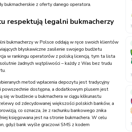
 bukmacherskie z oferty danego operatora.
tu respektują legalni bukmacherzy
alni bukmacherzy w Polsce oddają w ręce swoich klientów
iających błyskawiczne zasilenie swojego budżetu
a w rankingu operatorów z polską licencją, tym ta lista
bsolutnie żadnych wątpliwości – każdy z Was bez trudu
tu.
wybieranych metod wpłacenia depozytu jest tradycyjny
 i powszechnie dostępna, a dodatkowym plusem jest
ają się w budżecie u bukmachera w ciągu kilkunastu
rzelewy od zdecydowanej większości polskich banków, a
prowizją, co oznacza, że z rachunku bankowego znika
źniej księgowana jest na stronie bukmachera. W celu
tfon, gdyż bank wyśle graczowi SMS z kodem