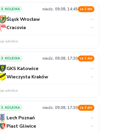
niedz. 09.08, 14:45
3. KOLEJKA
za 3 dni
Śląsk Wrocław
–
Cracovia
–
Typ wkrótce
niedz. 09.08, 17:30
3. KOLEJKA
za 3 dni
GKS Katowice
–
Wieczysta Kraków
–
Typ wkrótce
niedz. 09.08, 17:30
3. KOLEJKA
za 3 dni
Lech Poznań
–
Piast Gliwice
–