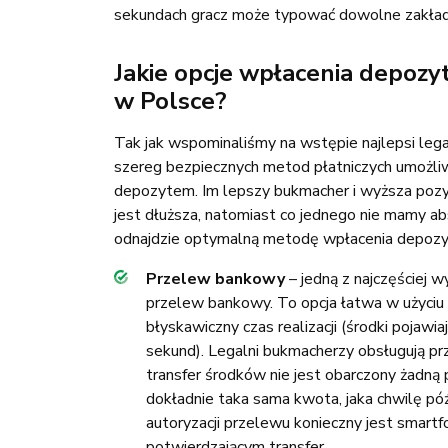
sekundach gracz może typować dowolne zakłady
Jakie opcje wpłacenia depozy
w Polsce?
Tak jak wspominaliśmy na wstępie najlepsi leg
szereg bezpiecznych metod płatniczych umożliw
depozytem. Im lepszy bukmacher i wyższa pozycj
jest dłuższa, natomiast co jednego nie mamy a
odnajdzie optymalną metodę wpłacenia depozy
Przelew bankowy
– jedną z najczęściej 
przelew bankowy. To opcja łatwa w użyciu
błyskawiczny czas realizacji (środki pojawi
sekund). Legalni bukmacherzy obsługują p
transfer środków nie jest obarczony żadną 
dokładnie taka sama kwota, jaka chwilę pó
autoryzacji przelewu konieczny jest smar
potwierdzającym transfer.