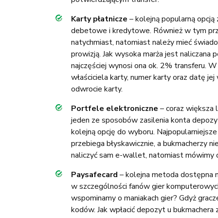
Karty płatnicze
– kolejną popularną opcją
debetowe i kredytowe. Również w tym przyp
natychmiast, natomiast należy mieć świado
prowizją. Jak wysoka marża jest naliczana
najczęściej wynosi ona ok. 2% transferu. W
właściciela karty, numer karty oraz datę je
odwrocie karty.
Portfele elektroniczne
– coraz większa 
jeden ze sposobów zasilenia konta depozyte
kolejną opcję do wyboru. Najpopularniejsze 
przebiega błyskawicznie, a bukmacherzy nie
naliczyć sam e-wallet, natomiast mówimy o
Paysafecard
– kolejna metoda dostępna na
w szczególności fanów gier komputerowych 
wspominamy o maniakach gier? Gdyż gracze
kodów. Jak wpłacić depozyt u bukmachera 