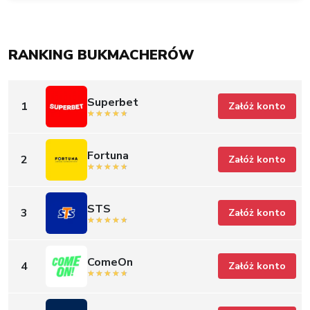
RANKING BUKMACHERÓW
Superbet
1
Załóż konto
Fortuna
2
Załóż konto
STS
3
Załóż konto
ComeOn
4
Załóż konto