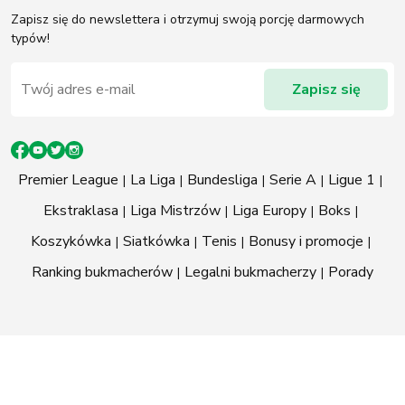
Zapisz się do newslettera i otrzymuj swoją porcję darmowych
typów!
Premier League
La Liga
Bundesliga
Serie A
Ligue 1
Ekstraklasa
Liga Mistrzów
Liga Europy
Boks
Koszykówka
Siatkówka
Tenis
Bonusy i promocje
Ranking bukmacherów
Legalni bukmacherzy
Porady