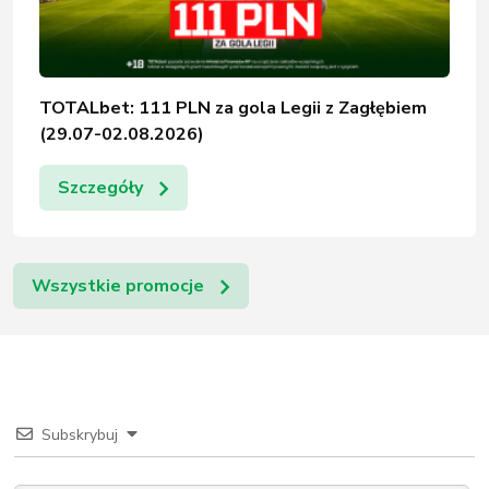
TOTALbet: 111 PLN za gola Legii z Zagłębiem
(29.07-02.08.2026)
Szczegóły
Wszystkie promocje
Subskrybuj