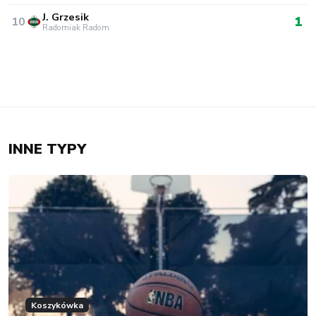
J. Grzesik
1
10
Radomiak Radom
INNE TYPY
Koszykówka