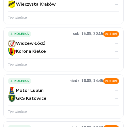
Wieczysta Kraków
–
Typ wkrótce
sob. 15.08, 20:15
4. KOLEJKA
za 4 dni
Widzew Łódź
–
Korona Kielce
–
Typ wkrótce
niedz. 16.08, 14:45
4. KOLEJKA
za 5 dni
Motor Lublin
–
GKS Katowice
–
Typ wkrótce