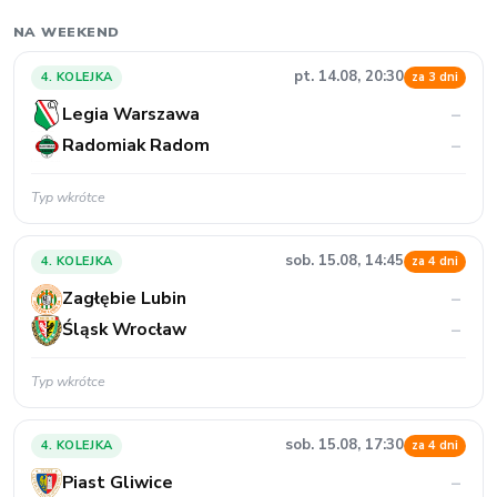
NA WEEKEND
pt. 14.08, 20:30
4. KOLEJKA
za 3 dni
Legia Warszawa
–
Radomiak Radom
–
Typ wkrótce
sob. 15.08, 14:45
4. KOLEJKA
za 4 dni
Zagłębie Lubin
–
Śląsk Wrocław
–
Typ wkrótce
sob. 15.08, 17:30
4. KOLEJKA
za 4 dni
Piast Gliwice
–