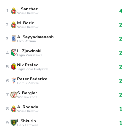
J. Sanchez
4
1
Wisła Kraków
M. Bozic
2
2
Wisła Kraków
A. Sayyadmanesh
2
3
Lech Poznań
L. Zjawinski
2
4
Legia Warszawa
Nik Prelec
2
5
Jagiellonia Białystok
Peter Federico
2
6
Górnik Zabrze
S. Bergier
2
7
Widzew Łódź
A. Rodado
1
8
Wisła Kraków
I. Shkurin
1
9
GKS Katowice