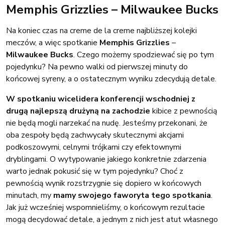
Memphis Grizzlies – Milwaukee Bucks
Na koniec czas na creme de la creme najbliższej kolejki
meczów, a więc spotkanie
Memphis Grizzlies
–
Milwaukee Bucks
. Czego możemy spodziewać się po tym
pojedynku? Na pewno walki od pierwszej minuty do
końcowej syreny, a o ostatecznym wyniku zdecydują detale.
W
spotkaniu wicelidera konferencji wschodniej z
drugą najlepszą drużyną na zachodzie
kibice z pewnością
nie będą mogli narzekać na nudę. Jesteśmy przekonani, że
oba zespoły będą zachwycały skutecznymi akcjami
podkoszowymi, celnymi trójkami czy efektownymi
dryblingami. O wytypowanie jakiego konkretnie zdarzenia
warto jednak pokusić się w tym pojedynku? Choć z
pewnością wynik rozstrzygnie się dopiero w końcowych
minutach, my
mamy swojego faworyta tego spotkania
.
Jak już wcześniej wspomnieliśmy, o końcowym rezultacie
mogą decydować detale, a jednym z nich jest atut własnego