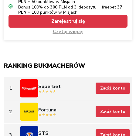
PLN
+ 50 punktów w Misjach
Bonus 100% do
300 PLN
od 3. depozytu + freebet
37
PLN
+ 100 punktów w Misjach
Zarejestruj się
Czytaj więcej
RANKING BUKMACHERÓW
Superbet
1
Załóż konto
Fortuna
2
Załóż konto
STS
3
Załóż konto