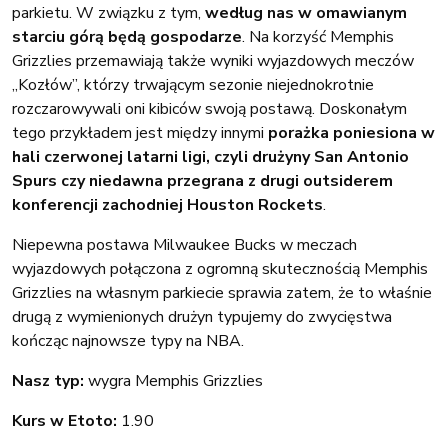
parkietu. W związku z tym,
według nas w omawianym
starciu górą będą gospodarze
. Na korzyść Memphis
Grizzlies przemawiają także wyniki wyjazdowych meczów
„Kozłów”, którzy trwającym sezonie niejednokrotnie
rozczarowywali oni kibiców swoją postawą. Doskonałym
tego przykładem jest między innymi
porażka poniesiona w
hali czerwonej latarni ligi, czyli drużyny San Antonio
Spurs czy niedawna przegrana z drugi outsiderem
konferencji zachodniej Houston Rockets
.
Niepewna postawa Milwaukee Bucks w meczach
wyjazdowych połączona z ogromną skutecznością Memphis
Grizzlies na własnym parkiecie sprawia zatem, że to właśnie
drugą z wymienionych drużyn typujemy do zwycięstwa
kończąc najnowsze typy na NBA.
Nasz typ:
wygra Memphis Grizzlies
Kurs w Etoto:
1.90