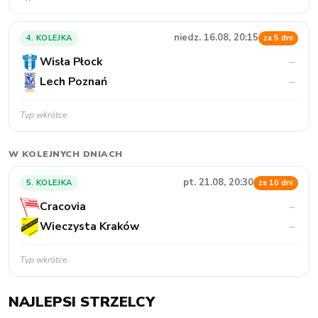
niedz. 16.08, 20:15
4. KOLEJKA
za 5 dni
Wisła Płock
–
Lech Poznań
–
Typ wkrótce
W KOLEJNYCH DNIACH
pt. 21.08, 20:30
5. KOLEJKA
za 10 dni
Cracovia
–
Wieczysta Kraków
–
Typ wkrótce
NAJLEPSI STRZELCY