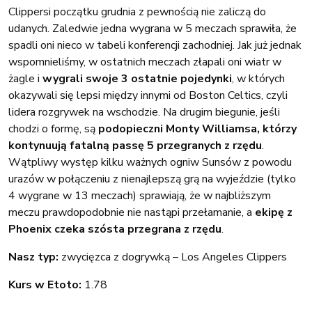
Clippersi początku grudnia z pewnością nie zaliczą do
udanych. Zaledwie jedna wygrana w 5 meczach sprawiła, że
spadli oni nieco w tabeli konferencji zachodniej. Jak już jednak
wspomnieliśmy, w ostatnich meczach złapali oni wiatr w
żagle i
wygrali swoje 3 ostatnie pojedynki
, w których
okazywali się lepsi między innymi od Boston Celtics, czyli
lidera rozgrywek na wschodzie. Na drugim biegunie, jeśli
chodzi o formę, są
podopieczni Monty Williamsa, którzy
kontynuują fatalną passę 5 przegranych z rzędu
.
Wątpliwy występ kilku ważnych ogniw Sunsów z powodu
urazów w połączeniu z nienajlepszą grą na wyjeździe (tylko
4 wygrane w 13 meczach) sprawiają, że w najbliższym
meczu prawdopodobnie nie nastąpi przełamanie, a
ekipę z
Phoenix czeka szósta przegrana z rzędu
.
Nasz typ:
zwycięzca z dogrywką – Los Angeles Clippers
Kurs w Etoto:
1.78