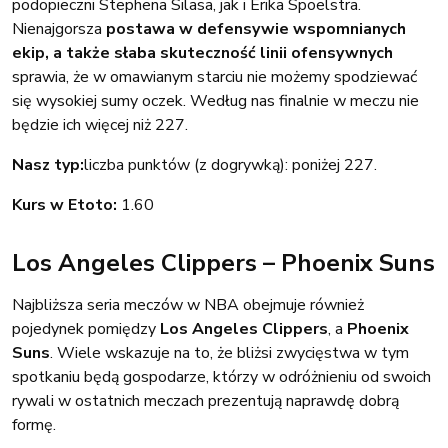
podopieczni Stephena Silasa, jak i Erika Spoelstra.
Nienajgorsza
postawa w defensywie wspomnianych
ekip, a także słaba skuteczność linii ofensywnych
sprawia, że w omawianym starciu nie możemy spodziewać
się wysokiej sumy oczek. Według nas finalnie w meczu nie
będzie ich więcej niż 227.
Nasz typ:
liczba punktów (z dogrywką): poniżej 227.
Kurs w Etoto:
1.60
Los Angeles Clippers – Phoenix Suns
Najbliższa seria meczów w NBA obejmuje również
pojedynek pomiędzy
Los Angeles Clippers
, a
Phoenix
Suns
. Wiele wskazuje na to, że bliżsi zwycięstwa w tym
spotkaniu będą gospodarze, którzy w odróżnieniu od swoich
rywali w ostatnich meczach prezentują naprawdę dobrą
formę.