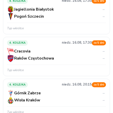
niedz. 16.08, 17:30
4. KOLEJKA
za 5 dni
Jagiellonia Białystok
–
Pogoń Szczecin
–
Typ wkrótce
niedz. 16.08, 17:30
4. KOLEJKA
za 5 dni
Cracovia
–
Raków Częstochowa
–
Typ wkrótce
niedz. 16.08, 20:15
4. KOLEJKA
za 5 dni
Górnik Zabrze
–
Wisła Kraków
–
Typ wkrótce