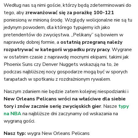
Według nas są nimi goście, którzy będą zdeterminowani do
tego, aby
zrewanżować się za porażkę 100-121
poniesioną w minioną środę. Względy wolicjonalne nie są tu
jedynym powodem, dla którego typujemy ich jako
pretendentów do zwycięstwa. „Pelikany” są bowiem w
naprawdę dobrej formie, a
ostatnią przegraną należy
rozpatrywać w kategorii wypadku przy pracy
. Wygrane
w ostatnim czasie z naprawdę mocnymi ekipami, takimi jak
Phoenix Suns czy Denver Nuggets wskazują na to, że
podczas najbliższej nocy gospodarze mogą być w sporych
tarapatach w spotkaniu z rozdrażnionym rywalem.
Naszym zdaniem nie będzie zatem kolejnej niespodzianki i
New Orleans Pelicans wróci na właściwe dla siebie
tory i znów zacznie serię zwycięskich gier
. Nasze
typy
na NBA
na najbliższe dni zaczynamy od wskazania na
wygraną gości.
Nasz typ:
wygra New Orleans Pelicans