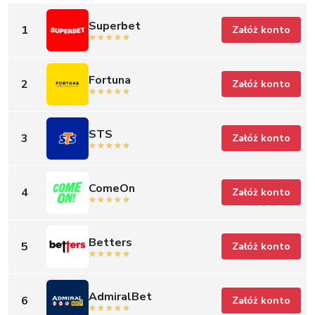
Superbet
1
Załóż konto
Fortuna
2
Załóż konto
STS
3
Załóż konto
ComeOn
4
Załóż konto
Betters
5
Załóż konto
AdmiralBet
6
Załóż konto