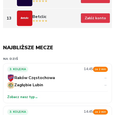
Betclic
13
Załóż konto
NAJBLIŻSZE MECZE
NA DZIŚ
14:45
3. KOLEJKA
za 2 min
Raków Częstochowa
–
Zagłębie Lubin
–
Zobacz nasz typ
→
14:45
3. KOLEJKA
za 2 min