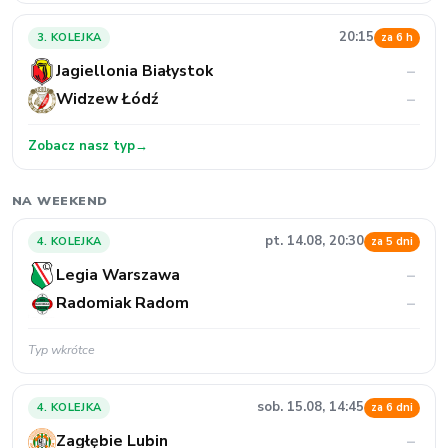
20:15
3. KOLEJKA
za 6 h
Jagiellonia Białystok
–
Widzew Łódź
–
Zobacz nasz typ
→
NA WEEKEND
pt. 14.08, 20:30
4. KOLEJKA
za 5 dni
Legia Warszawa
–
Radomiak Radom
–
Typ wkrótce
sob. 15.08, 14:45
4. KOLEJKA
za 6 dni
Zagłębie Lubin
–