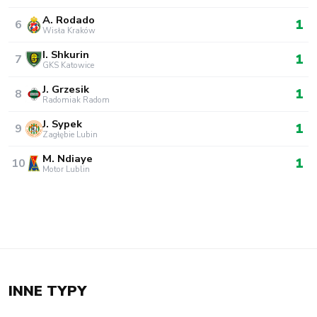
A. Rodado
1
6
Wisła Kraków
I. Shkurin
1
7
GKS Katowice
J. Grzesik
1
8
Radomiak Radom
J. Sypek
1
9
Zagłębie Lubin
M. Ndiaye
1
10
Motor Lublin
INNE TYPY