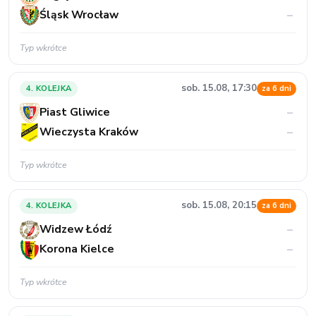
Śląsk Wrocław
–
Typ wkrótce
sob. 15.08, 17:30
4. KOLEJKA
za 6 dni
Piast Gliwice
–
Wieczysta Kraków
–
Typ wkrótce
sob. 15.08, 20:15
4. KOLEJKA
za 6 dni
Widzew Łódź
–
Korona Kielce
–
Typ wkrótce