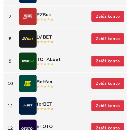
PZBuk
7
Załóż konto
LV BET
8
Załóż konto
TOTALbet
9
Załóż konto
Betfan
10
Załóż konto
forBET
11
Załóż konto
ETOTO
12
Załóż konto