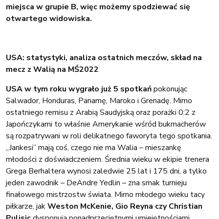
miejsca w grupie B, więc możemy spodziewać się
otwartego widowiska.
USA: statystyki, analiza ostatnich meczów, skład na
mecz z Walią na MŚ2022
USA w tym roku wygrało już 5 spotkań
pokonując
Salwador, Honduras, Panamę, Maroko i Grenadę. Mimo
ostatniego remisu z Arabią Saudyjską oraz porażki 0:2 z
Japończykami to właśnie Amerykanie wśród bukmacherów
są rozpatrywani w roli delikatnego faworyta tego spotkania.
„Jankesi” mają coś, czego nie ma Walia – mieszankę
młodości z doświadczeniem. Średnia wieku w ekipie trenera
Grega Berhaltera wynosi zaledwie 25 lat i 175 dni, a tylko
jeden zawodnik – DeAndre Yedlin – zna smak turnieju
finałowego mistrzostw świata. Mimo młodego wieku tacy
piłkarze, jak
Weston McKenie, Gio Reyna czy Christian
Pulisic
dysponują ponadprzeciętnymi umiejętnościami