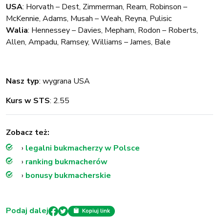
USA
: Horvath – Dest, Zimmerman, Ream, Robinson –
McKennie, Adams, Musah – Weah, Reyna, Pulisic
Walia
: Hennessey – Davies, Mepham, Rodon – Roberts,
Allen, Ampadu, Ramsey, Williams – James, Bale
Nasz typ
: wygrana USA
Kurs w STS
: 2.55
Zobacz też:
›
legalni bukmacherzy w Polsce
›
ranking bukmacherów
›
bonusy bukmacherskie
Podaj dalej
Kopiuj link