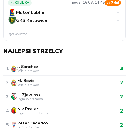
niedz. 16.08, 14:45
4. KOLEJKA
za 7 dni
Motor Lublin
–
GKS Katowice
–
Typ wkrótce
NAJLEPSI STRZELCY
J. Sanchez
4
1
Wisła Kraków
M. Bozic
2
2
Wisła Kraków
L. Zjawinski
2
3
Legia Warszawa
Nik Prelec
2
4
Jagiellonia Białystok
Peter Federico
2
5
Górnik Zabrze