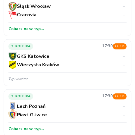
Śląsk Wrocław
–
Cracovia
–
Zobacz nasz typ
→
17:30
3. KOLEJKA
za 3 h
GKS Katowice
–
Wieczysta Kraków
–
Typ wkrótce
17:30
3. KOLEJKA
za 3 h
Lech Poznań
–
Piast Gliwice
–
Zobacz nasz typ
→