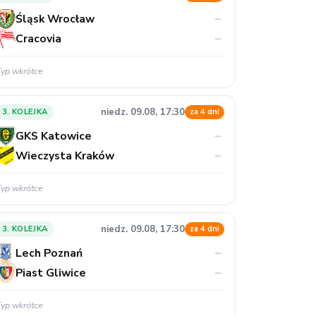
Śląsk Wrocław
–
Cracovia
–
Typ wkrótce
niedz. 09.08, 17:30
3. KOLEJKA
za 4 dni
GKS Katowice
–
Wieczysta Kraków
–
Typ wkrótce
niedz. 09.08, 17:30
3. KOLEJKA
za 4 dni
Lech Poznań
–
Piast Gliwice
–
Typ wkrótce