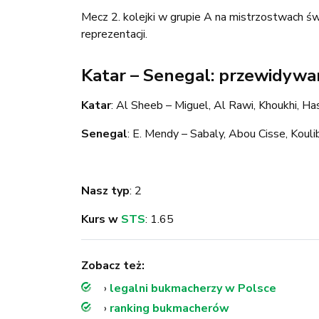
Mecz 2. kolejki w grupie A na mistrzostwach 
reprezentacji.
Katar – Senegal: przewidywa
Katar
: Al Sheeb – Miguel, Al Rawi, Khoukhi, Ha
Senegal
: E. Mendy – Sabaly, Abou Cisse, Kouliba
Nasz typ
: 2
Kurs w
STS
: 1.65
Zobacz też:
›
legalni bukmacherzy w Polsce
›
ranking bukmacherów