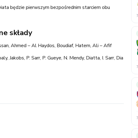
świata będzie pierwszym bezpośrednim starciem obu
ne składy
ssan, Ahmed – Al Haydos, Boudiaf, Hatem, Ali – Afif
ly, Jakobs, P. Sarr, P. Gueye, N. Mendy, Diatta, I. Sarr, Dia