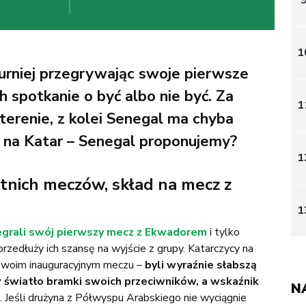
1
urniej przegrywając swoje pierwsze
h spotkanie o być albo nie być. Za
1
terenie, z kolei Senegal ma chyba
typ na Katar – Senegal proponujemy?
1
tatnich meczów, skład na mecz z
1
egrali swój pierwszy mecz z Ekwadorem
i tylko
edłuży ich szansę na wyjście z grupy. Katarczycy na
swoim inauguracyjnym meczu –
byli wyraźnie słabszą
w światło bramki swoich przeciwników, a wskaźnik
N
. Jeśli drużyna z Półwyspu Arabskiego nie wyciągnie