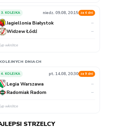
niedz. 09.08, 20:15
3. KOLEJKA
za 4 dni
Jagiellonia Białystok
–
Widzew Łódź
–
Typ wkrótce
KOLEJNYCH DNIACH
pt. 14.08, 20:30
4. KOLEJKA
za 9 dni
Legia Warszawa
–
Radomiak Radom
–
Typ wkrótce
AJLEPSI STRZELCY