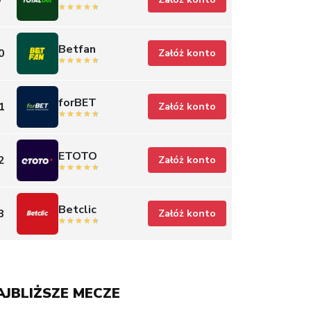
9
Betfan
0
Załóż konto
forBET
1
Załóż konto
ETOTO
2
Załóż konto
Betclic
3
Załóż konto
AJBLIŻSZE MECZE