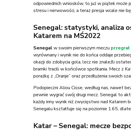
odpowiednich wniosków, to już w piątek może p
stresu i nerwowości, a teraz presja wcale nie b
Senegal: statystyki, analiza 
Katarem na MŚ2022
Senegal
w swoim pierwszym meczu
przegrał
wyrównany i wynik nie do końca oddaje przebiegu
okazji do zdobycia gola, lecz nie znaleźli osta
bramki tracili w końcówce spotkania. Mecz z Ka
porażkę z „Oranje” oraz przedłużenia swoich sza
Podopieczni Aliou Cisse, według nas, nawet bez
pewnie wygrać swój drugi mecz. Senegal to aktu
każdy inny wynik niż zwycięstwo nad Katarem b
Senegalu kształtuje się na poziomie 1.65, dlat
Katar – Senegal: mecze bezp