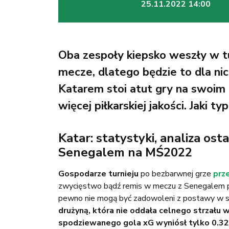
25.11.2022 14:00
Oba zespoły kiepsko weszły w t
mecze, dlatego będzie to dla nic
Katarem stoi atut gry na swoim 
więcej piłkarskiej jakości. Jaki 
Katar: statystyki, analiza os
Senegalem na MŚ2022
Gospodarze turnieju
po bezbarwnej grze
prz
zwycięstwo bądź remis w meczu z Senegalem prz
pewno nie mogą być zadowoleni z postawy w 
drużyną, która nie oddała celnego strzału 
spodziewanego gola xG wyniósł tylko 0.32