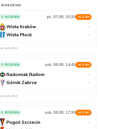
 WEEKEND
pt. 07.08, 20:30
3. KOLEJKA
za 2 dni
Wisła Kraków
–
Wisła Płock
–
Typ wkrótce
sob. 08.08, 14:45
3. KOLEJKA
za 3 dni
Radomiak Radom
–
Górnik Zabrze
–
Typ wkrótce
sob. 08.08, 17:30
3. KOLEJKA
za 3 dni
Pogoń Szczecin
–