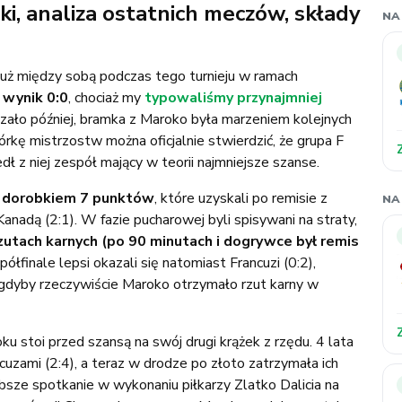
i, analiza ostatnich meczów, składy
NA
 już między sobą podczas tego turnieju w ramach
 wynik 0:0
, chociaż my
typowaliśmy przynajmniej
kazało później, bramka z Maroko była marzeniem kolejnych
wórkę mistrzostw można oficjalnie stwierdzić, że grupa F
dł z niej zespół mający w teorii najmniejsze szanse.
z dorobkiem 7 punktów
, które uzyskali po remisie z
NA
Kanadą (2:1). W fazie pucharowej byli spisywani na straty,
zutach karnych (po 90 minutach i dogrywce był remis
półfinale lepsi okazali się natomiast Francuzi (0:2),
, gdyby rzeczywiście Maroko otrzymało rzut karny w
ku stoi przed szansą na swój drugi krążek z rzędu. 4 lata
cuzami (2:4), a teraz w drodze po złoto zatrzymała ich
absze spotkanie w wykonaniu piłkarzy Zlatko Dalicia na