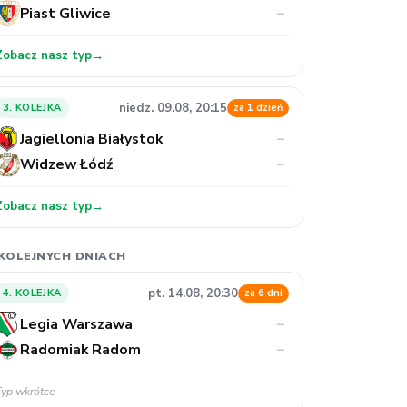
Piast Gliwice
–
Zobacz nasz typ
→
niedz. 09.08, 20:15
3. KOLEJKA
za 1 dzień
Jagiellonia Białystok
–
Widzew Łódź
–
Zobacz nasz typ
→
KOLEJNYCH DNIACH
pt. 14.08, 20:30
4. KOLEJKA
za 6 dni
Legia Warszawa
–
Radomiak Radom
–
Typ wkrótce