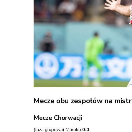
Mecze obu zespołów na mistr
Mecze Chorwacji
(faza grupowa) Maroko
0:0