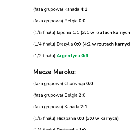
(faza grupowa) Kanada
4:1
(faza grupowa) Belgia
0:0
(1/8 finału) Japonia
1:1 (3:1 w rzutach karnych
(1/4 finału) Brazylia
0:0 (4:2 w rzutach karnyc
(1/2 finału)
Argentyna
0:3
Mecze Maroko:
(faza grupowa) Chorwacja
0:0
(faza grupowa) Belgia
2:0
(faza grupowa) Kanada
2:1
(1/8 finału) Hiszpania
0:0 (3:0 w karnych)
(1/4 finału) Portugalia
1:0