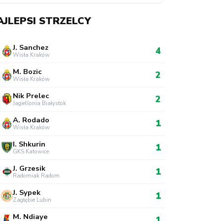
AJLEPSI STRZELCY
J. Sanchez
4
Wisła Kraków
M. Bozic
2
Wisła Kraków
Nik Prelec
2
Jagiellonia Białystok
A. Rodado
1
Wisła Kraków
I. Shkurin
1
GKS Katowice
J. Grzesik
1
Radomiak Radom
J. Sypek
1
Zagłębie Lubin
M. Ndiaye
1