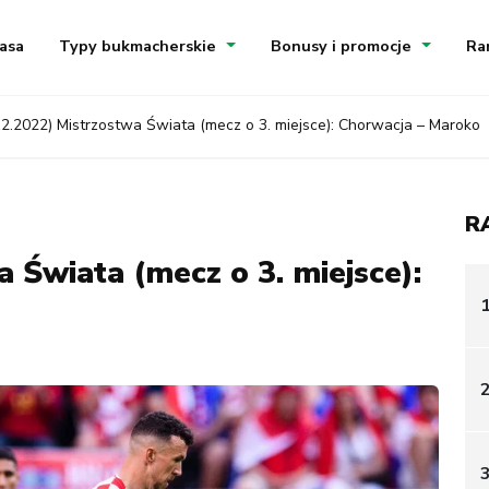
asa
Typy bukmacherskie
Bonusy i promocje
Ra
12.2022) Mistrzostwa Świata (mecz o 3. miejsce): Chorwacja – Maroko
R
 Świata (mecz o 3. miejsce):