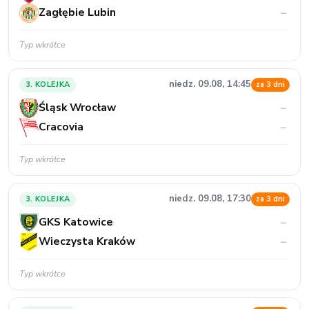
Zagłębie Lubin
–
Typ wkrótce
niedz. 09.08, 14:45
3. KOLEJKA
za 3 dni
Śląsk Wrocław
–
Cracovia
–
Typ wkrótce
niedz. 09.08, 17:30
3. KOLEJKA
za 3 dni
GKS Katowice
–
Wieczysta Kraków
–
Typ wkrótce