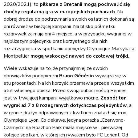
2020/2021), to
piłkarze z Bretanii mogą pochwalić się
choćby regularną grą w europejskich pucharach
. Na
dobrej drodze do podtrzymania swoich ostatnich dokonań są
oni również w bieżącej kampanii. Na blisko półmetku
rozgrywek zajmują oni 4 miejsce, a w przypadku wygranej w
najbliższym pojedynku oraz korzystnego dla nich
rozstrzygnięcia w spotkaniu pomiędzy Olympique Marsylia, a
Montpellier
mogą wskoczyć nawet do czołowej trójki
.
Wiele wskazuje na to, że przynajmniej ze swoich
obowiązków podopieczni
Bruno Génésio
wywiążą się w
stu procentach. Na ich korzyść przemawia przede wszystkim
atut własnego boiska. Przed swoją publicznością Rennes
jest w trwającej kampanii wyjątkowo mocne.
Zespół ten
wygrał aż 7 z 8 rozegranych dotychczas pojedynków
, a
w gronie drużyn odprawionych z kwitkiem znalazł się m.in.
Olympique Lyon. Co ciekawe, jedyna porażka „Czerwono-
Czarnych” na Roazhon Park miała miejsce w… pierwszej
kolejce spotkań, w której ich rywalem było FC Lorient. Od