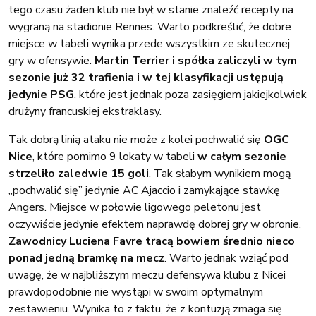
tego czasu żaden klub nie był w stanie znaleźć recepty na
wygraną na stadionie Rennes. Warto podkreślić, że dobre
miejsce w tabeli wynika przede wszystkim ze skutecznej
gry w ofensywie.
Martin Terrier i spółka zaliczyli w tym
sezonie już 32 trafienia i w tej klasyfikacji ustępują
jedynie PSG
, które jest jednak poza zasięgiem jakiejkolwiek
drużyny francuskiej ekstraklasy.
Tak dobrą linią ataku nie może z kolei pochwalić się
OGC
Nice
, które pomimo 9 lokaty w tabeli
w całym sezonie
strzeliło zaledwie 15 goli
. Tak słabym wynikiem mogą
„pochwalić się” jedynie AC Ajaccio i zamykające stawkę
Angers. Miejsce w połowie ligowego peletonu jest
oczywiście jedynie efektem naprawdę dobrej gry w obronie.
Zawodnicy Luciena Favre tracą bowiem średnio nieco
ponad jedną bramkę na mecz
. Warto jednak wziąć pod
uwagę, że w najbliższym meczu defensywa klubu z Nicei
prawdopodobnie nie wystąpi w swoim optymalnym
zestawieniu. Wynika to z faktu, że z kontuzją zmaga się