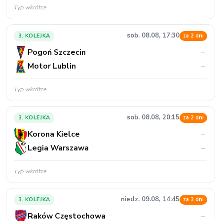
Typ wkrótce
sob. 08.08, 17:30
3. KOLEJKA
za 2 dni
Pogoń Szczecin
–
Motor Lublin
–
Typ wkrótce
sob. 08.08, 20:15
3. KOLEJKA
za 2 dni
Korona Kielce
–
Legia Warszawa
–
Typ wkrótce
niedz. 09.08, 14:45
3. KOLEJKA
za 3 dni
Raków Częstochowa
–