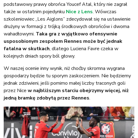
podstawowy prawy obrońca Youcef Atal, który nie zagrał
także w ostatnim pojedynku
Nice z Lens
. Wówczas
szkoleniowiec „Les Aiglons” zdecydował się na ustawienie
drużyny w formacji z trójką środkowych obrońców i dwoma
wahadłowymi.
Taka gra z wyjątkowo ofensywnie
usposobionym zespołem Rennes może być jednak
fatalna w skutkach
, dlatego Luciena Favre czeka w
kolejnych dniach spory ból głowy.
W naszej ocenie inny wynik, niż choćby skromna wygrana
gospodarzy będzie tu sporym zaskoczeniem. Nie będziemy
jednak zdziwieni, jeśli pomimo małej liczby traconych goli
przez Nice
w najbliższym starciu obejrzymy więcej, niż
jedną bramkę zdobytą przez Rennes
.