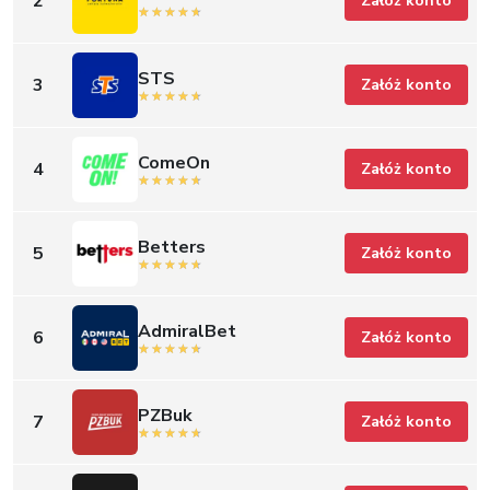
2
Załóż konto
STS
3
Załóż konto
ComeOn
4
Załóż konto
Betters
5
Załóż konto
AdmiralBet
6
Załóż konto
PZBuk
7
Załóż konto