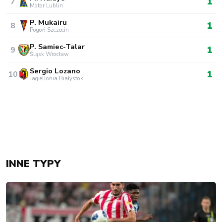
1
7
Motor Lublin
P. Mukairu
1
8
Pogoń Szczecin
P. Samiec-Talar
1
9
Śląsk Wrocław
Sergio Lozano
1
10
Jagiellonia Białystok
INNE TYPY