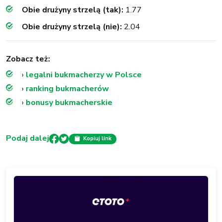
Obie drużyny strzelą (tak):
1.77
Obie drużyny strzelą (nie):
2.04
Zobacz też:
›
legalni bukmacherzy w Polsce
›
ranking bukmacherów
›
bonusy bukmacherskie
Podaj dalej
Kopiuj link