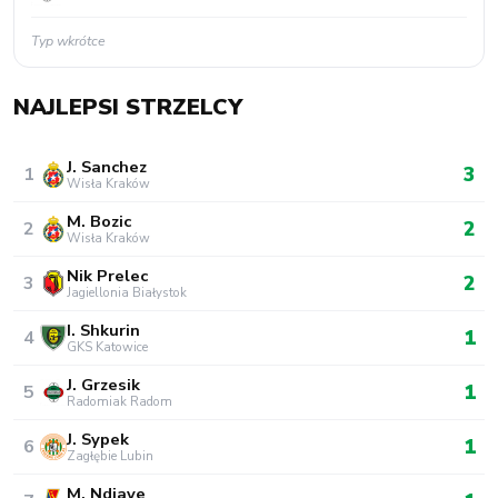
Typ wkrótce
NAJLEPSI STRZELCY
J. Sanchez
3
1
Wisła Kraków
M. Bozic
2
2
Wisła Kraków
Nik Prelec
2
3
Jagiellonia Białystok
I. Shkurin
1
4
GKS Katowice
J. Grzesik
1
5
Radomiak Radom
J. Sypek
1
6
Zagłębie Lubin
M. Ndiaye