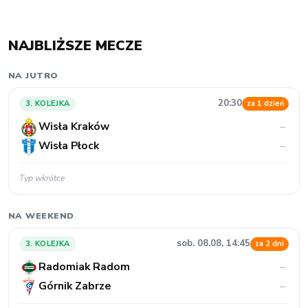
NAJBLIŻSZE MECZE
NA JUTRO
20:30
3. KOLEJKA
za 1 dzień
Wisła Kraków
–
Wisła Płock
–
Typ wkrótce
NA WEEKEND
sob. 08.08, 14:45
3. KOLEJKA
za 2 dni
Radomiak Radom
–
Górnik Zabrze
–