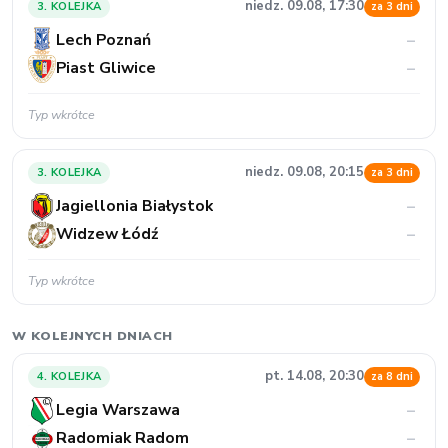
niedz. 09.08, 17:30
3. KOLEJKA
za 3 dni
Lech Poznań
–
Piast Gliwice
–
Typ wkrótce
niedz. 09.08, 20:15
3. KOLEJKA
za 3 dni
Jagiellonia Białystok
–
Widzew Łódź
–
Typ wkrótce
W KOLEJNYCH DNIACH
pt. 14.08, 20:30
4. KOLEJKA
za 8 dni
Legia Warszawa
–
Radomiak Radom
–