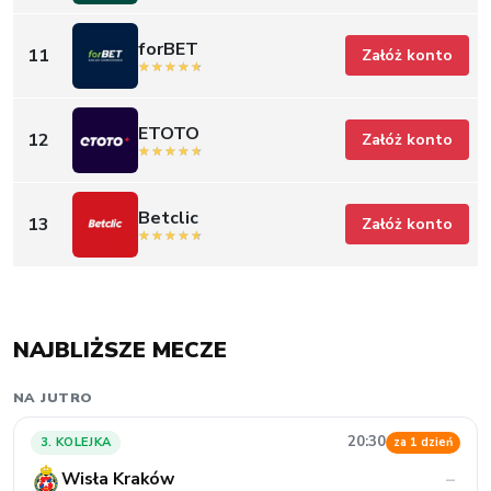
forBET
11
Załóż konto
ETOTO
12
Załóż konto
Betclic
13
Załóż konto
NAJBLIŻSZE MECZE
NA JUTRO
20:30
3. KOLEJKA
za 1 dzień
Wisła Kraków
–