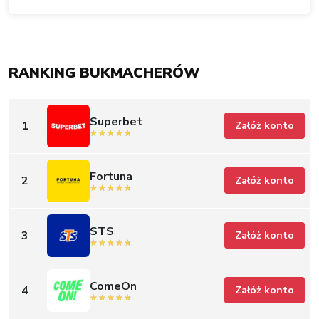
RANKING BUKMACHERÓW
Superbet
1
Załóż konto
Fortuna
2
Załóż konto
STS
3
Załóż konto
ComeOn
4
Załóż konto