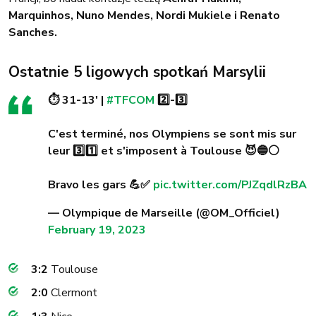
Marquinhos, Nuno Mendes, Nordi Mukiele i Renato
Sanches.
Ostatnie 5 ligowych spotkań Marsylii
⏱ 31-13' |
#TFCOM
2️⃣-3️⃣
C'est terminé, nos Olympiens se sont mis sur
leur 3️⃣1️⃣ et s'imposent à Toulouse 😈🔵⚪️
Bravo les gars 💪✅
pic.twitter.com/PJZqdlRzBA
— Olympique de Marseille (@OM_Officiel)
February 19, 2023
3:2
Toulouse
2:0
Clermont