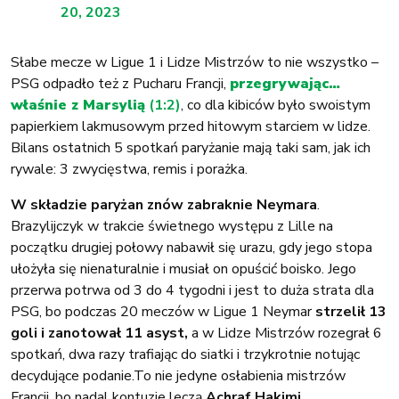
20, 2023
Słabe mecze w Ligue 1 i Lidze Mistrzów to nie wszystko –
PSG odpadło też z Pucharu Francji,
przegrywając…
właśnie z Marsylią
(1:2)
, co dla kibiców było swoistym
papierkiem lakmusowym przed hitowym starciem w lidze.
Bilans ostatnich 5 spotkań paryżanie mają taki sam, jak ich
rywale: 3 zwycięstwa, remis i porażka.
W składzie paryżan znów zabraknie Neymara
.
Brazylijczyk w trakcie świetnego występu z Lille na
początku drugiej połowy nabawił się urazu, gdy jego stopa
ułożyła się nienaturalnie i musiał on opuścić boisko. Jego
przerwa potrwa od 3 do 4 tygodni i jest to duża strata dla
PSG, bo podczas 20 meczów w Ligue 1 Neymar
strzelił 13
goli i zanotował 11 asyst,
a w Lidze Mistrzów rozegrał 6
spotkań, dwa razy trafiając do siatki i trzykrotnie notując
decydujące podanie.To nie jedyne osłabienia mistrzów
Francji, bo nadal kontuzje leczą
Achraf Hakimi,