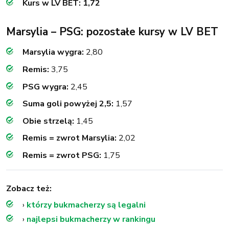
Kurs w LV BET: 1,72
Marsylia – PSG: pozostałe kursy w LV BET
Marsylia wygra:
2,80
Remis:
3,75
PSG wygra:
2,45
Suma goli powyżej 2,5:
1,57
Obie strzelą:
1,45
Remis = zwrot Marsylia:
2,02
Remis = zwrot PSG:
1,75
Zobacz też:
›
którzy bukmacherzy są legalni
›
najlepsi bukmacherzy w rankingu