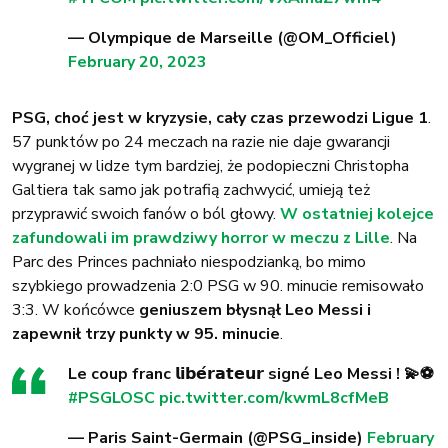
— Olympique de Marseille (@OM_Officiel)
February 20, 2023
PSG, choć jest w kryzysie, cały czas przewodzi Ligue 1
.
57 punktów po 24 meczach na razie nie daje gwarancji
wygranej w lidze tym bardziej, że podopieczni Christopha
Galtiera tak samo jak potrafią zachwycić, umieją też
przyprawić swoich fanów o ból głowy.
W ostatniej kolejce
zafundowali im prawdziwy horror w meczu z Lille
. Na
Parc des Princes pachniało niespodzianką, bo mimo
szybkiego prowadzenia 2:0 PSG w 90. minucie remisowało
3:3. W końcówce
geniuszem błysnął Leo Messi i
zapewnił trzy punkty w 95. minucie
.
Le coup franc 𝗹𝗶𝗯𝗲́𝗿𝗮𝘁𝗲𝘂𝗿 signé Leo Messi ! 💫⚽️
#PSGLOSC
pic.twitter.com/kwmL8cfMeB
— Paris Saint-Germain (@PSG_inside)
February