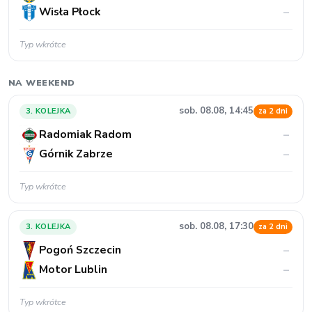
Wisła Płock
–
Typ wkrótce
NA WEEKEND
sob. 08.08, 14:45
3. KOLEJKA
za 2 dni
Radomiak Radom
–
Górnik Zabrze
–
Typ wkrótce
sob. 08.08, 17:30
3. KOLEJKA
za 2 dni
Pogoń Szczecin
–
Motor Lublin
–
Typ wkrótce