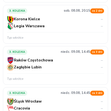
sob. 08.08, 20:15
3. KOLEJKA
za 2 dni
Korona Kielce
–
Legia Warszawa
–
Typ wkrótce
niedz. 09.08, 14:45
3. KOLEJKA
za 3 dni
Raków Częstochowa
–
Zagłębie Lubin
–
Typ wkrótce
niedz. 09.08, 14:45
3. KOLEJKA
za 3 dni
Śląsk Wrocław
–
Cracovia
–