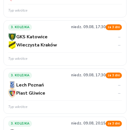
Typ wkrótce
niedz. 09.08, 17:30
3. KOLEJKA
za 3 dni
GKS Katowice
–
Wieczysta Kraków
–
Typ wkrótce
niedz. 09.08, 17:30
3. KOLEJKA
za 3 dni
Lech Poznań
–
Piast Gliwice
–
Typ wkrótce
niedz. 09.08, 20:15
3. KOLEJKA
za 3 dni