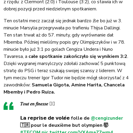
z rzędu: z Clermont (2:0) i Toulouse (3:2), co stawia ich w
dobrej pozycji przed niedzielnym spotkaniem.
Ten ostatni mecz zaczął się jednak bardzo źle bo już w 3.
minucie Marsylia przegrywała po trafieniu Thijsa Dallingi.
Ten stan trwał aż do 57. minuty, gdy wyrównanie dał
Mbemba. Później mieliśmy popis gry Olimpijczyków i w 78.
minucie było już 3:1 po golach Cengiza Undera i Nuno
Tavaresa, a
całe spotkanie zakończyło się wynikiem 3:2
.
Dzięki wygranej marsylczycy zdołali zachować 5 punktową
stratę do PSG i teraz szukają swojej szansy z liderem. W
tym meczu trener Igor Tudor nie będzie mógł skorzystać z 4
zawodników:
Samuela Gigota, Amine Harita, Chancela
Mbemby i Pedro Ruiza.
𝑇𝑜𝑢𝑡 𝑒𝑛 𝑓𝑖𝑛𝑒𝑠𝑠𝑒 🧏‍♂️
𝗟𝗮 𝗿𝗲𝗽𝗿𝗶𝘀𝗲 𝗱𝗲 𝘃𝗼𝗹𝗲́𝗲 folle de
@cengizunder
🇹🇷 pour le deuxième but olympien 🤯
#TFCOM
pic.twitter.com/VXAmaZ7wm4