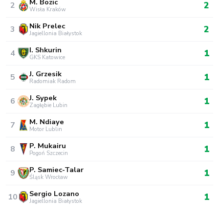
M. Bozic
2
2
Wisła Kraków
Nik Prelec
2
3
Jagiellonia Białystok
I. Shkurin
1
4
GKS Katowice
J. Grzesik
1
5
Radomiak Radom
J. Sypek
1
6
Zagłębie Lubin
M. Ndiaye
1
7
Motor Lublin
P. Mukairu
1
8
Pogoń Szczecin
P. Samiec-Talar
1
9
Śląsk Wrocław
Sergio Lozano
1
10
Jagiellonia Białystok