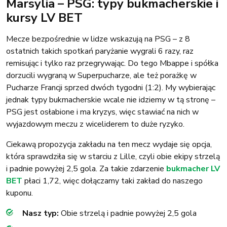
Marsylia – PSG: typy bukmacherskie i
kursy LV BET
Mecze bezpośrednie w lidze wskazują na PSG – z 8
ostatnich takich spotkań paryżanie wygrali 6 razy, raz
remisując i tylko raz przegrywając. Do tego Mbappe i spółka
dorzucili wygraną w Superpucharze, ale też porażkę w
Pucharze Francji sprzed dwóch tygodni (1:2). My wybierając
jednak typy bukmacherskie wcale nie idziemy w tą stronę –
PSG jest osłabione i ma kryzys, więc stawiać na nich w
wyjazdowym meczu z wiceliderem to duże ryzyko.
Ciekawą propozycja zakładu na ten mecz wydaje się opcja,
która sprawdziła się w starciu z Lille, czyli obie ekipy strzelą
i padnie powyżej 2,5 gola. Za takie zdarzenie
bukmacher LV
BET
płaci 1,72, więc dołączamy taki zakład do naszego
kuponu.
Nasz typ:
Obie strzelą i padnie powyżej 2,5 gola