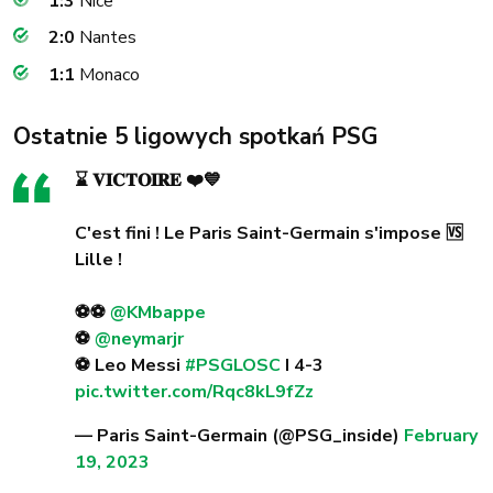
1:3
Nice
2:0
Nantes
1:1
Monaco
Ostatnie 5 ligowych spotkań PSG
⌛️ 𝐕𝐈𝐂𝐓𝐎𝐈𝐑𝐄 ❤️💙
C'est fini ! Le Paris Saint-Germain s'impose 🆚
Lille !
⚽️⚽️
@KMbappe
⚽️
@neymarjr
⚽️ Leo Messi
#PSGLOSC
I 4-3
pic.twitter.com/Rqc8kL9fZz
— Paris Saint-Germain (@PSG_inside)
February
19, 2023