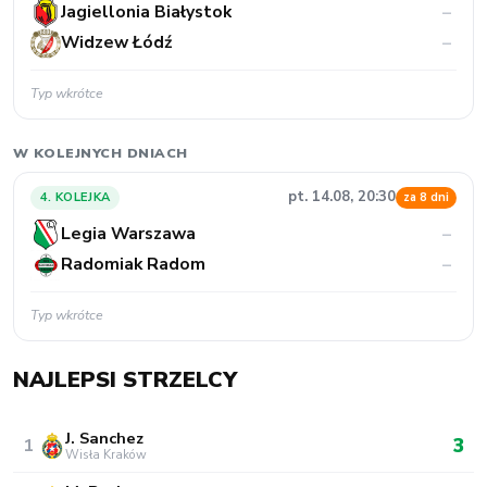
Jagiellonia Białystok
–
Widzew Łódź
–
Typ wkrótce
W KOLEJNYCH DNIACH
pt. 14.08, 20:30
4. KOLEJKA
za 8 dni
Legia Warszawa
–
Radomiak Radom
–
Typ wkrótce
NAJLEPSI STRZELCY
J. Sanchez
3
1
Wisła Kraków