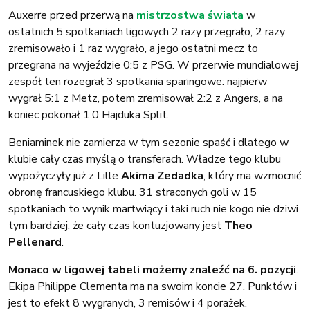
Auxerre przed przerwą na
mistrzostwa świata
w
ostatnich 5 spotkaniach ligowych 2 razy przegrało, 2 razy
zremisowało i 1 raz wygrało, a jego ostatni mecz to
przegrana na wyjeździe 0:5 z PSG. W przerwie mundialowej
zespół ten rozegrał 3 spotkania sparingowe: najpierw
wygrał 5:1 z Metz, potem zremisował 2:2 z Angers, a na
koniec pokonał 1:0 Hajduka Split.
Beniaminek nie zamierza w tym sezonie spaść i dlatego w
klubie cały czas myślą o transferach. Władze tego klubu
wypożyczyły już z Lille
Akima Zedadka
, który ma wzmocnić
obronę francuskiego klubu. 31 straconych goli w 15
spotkaniach to wynik martwiący i taki ruch nie kogo nie dziwi
tym bardziej, że cały czas kontuzjowany jest
Theo
Pellenard
.
Monaco w ligowej tabeli możemy znaleźć na 6. pozycji
.
Ekipa Philippe Clementa ma na swoim koncie 27. Punktów i
jest to efekt 8 wygranych, 3 remisów i 4 porażek.