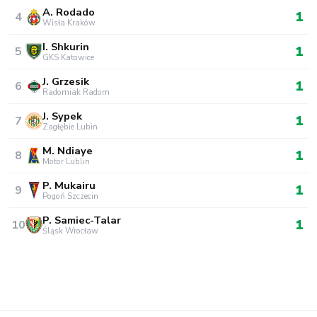
A. Rodado
1
4
Wisła Kraków
I. Shkurin
1
5
GKS Katowice
J. Grzesik
1
6
Radomiak Radom
J. Sypek
1
7
Zagłębie Lubin
M. Ndiaye
1
8
Motor Lublin
P. Mukairu
1
9
Pogoń Szczecin
P. Samiec-Talar
1
10
Śląsk Wrocław