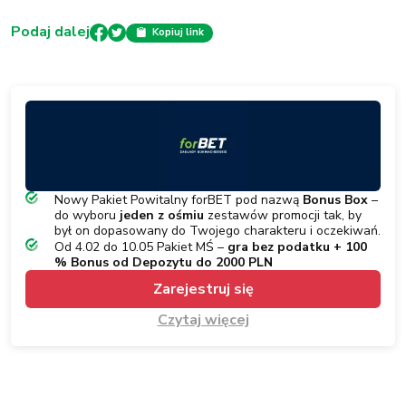
Podaj dalej
Kopiuj link
Nowy Pakiet Powitalny forBET pod nazwą
Bonus Box
–
do wyboru
jeden z ośmiu
zestawów promocji tak, by
był on dopasowany do Twojego charakteru i oczekiwań.
Od 4.02 do 10.05 Pakiet MŚ –
gra bez podatku + 100
% Bonus od Depozytu do 2000 PLN
Zarejestruj się
Czytaj więcej