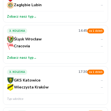
Zagłębie Lubin
–
Zobacz nasz typ
→
14:45
3. KOLEJKA
za 1 dzień
Śląsk Wrocław
–
Cracovia
–
Zobacz nasz typ
→
17:30
3. KOLEJKA
za 1 dzień
GKS Katowice
–
Wieczysta Kraków
–
Typ wkrótce