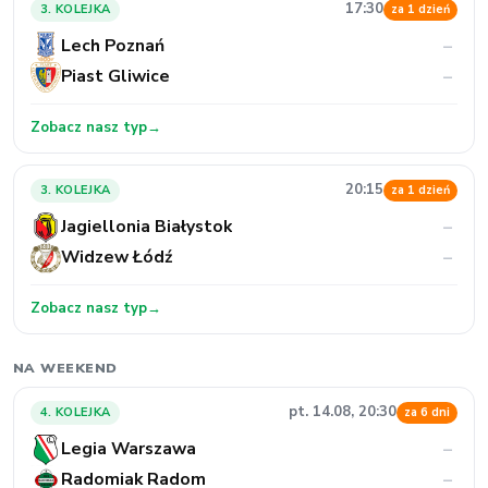
17:30
3. KOLEJKA
za 1 dzień
Lech Poznań
–
Piast Gliwice
–
Zobacz nasz typ
→
20:15
3. KOLEJKA
za 1 dzień
Jagiellonia Białystok
–
Widzew Łódź
–
Zobacz nasz typ
→
NA WEEKEND
pt. 14.08, 20:30
4. KOLEJKA
za 6 dni
Legia Warszawa
–
Radomiak Radom
–