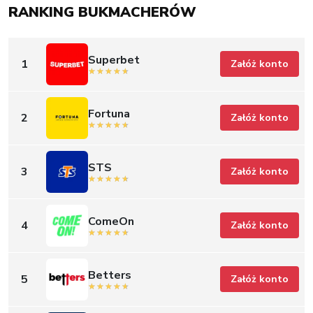
RANKING BUKMACHERÓW
Superbet
1
Załóż konto
Fortuna
2
Załóż konto
STS
3
Załóż konto
ComeOn
4
Załóż konto
Betters
5
Załóż konto