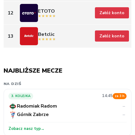
ETOTO
12
Załóż konto
Betclic
13
Załóż konto
NAJBLIŻSZE MECZE
NA DZIŚ
14:45
3. KOLEJKA
za 3 h
Radomiak Radom
–
Górnik Zabrze
–
Zobacz nasz typ
→