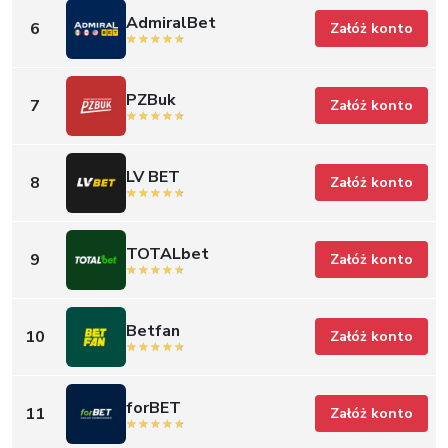
AdmiralBet
6
Załóż konto
PZBuk
7
Załóż konto
LV BET
8
Załóż konto
TOTALbet
9
Załóż konto
Betfan
10
Załóż konto
forBET
11
Załóż konto