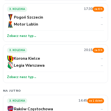
17:30
3. KOLEJKA
za 6 h
Pogoń Szczecin
–
Motor Lublin
–
Zobacz nasz typ
→
20:15
3. KOLEJKA
za 9 h
Korona Kielce
–
Legia Warszawa
–
Zobacz nasz typ
→
NA JUTRO
14:45
3. KOLEJKA
za 1 dzień
Raków Częstochowa
–