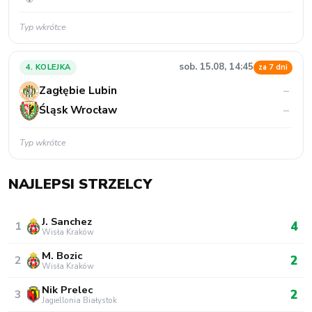
Typ wkrótce
sob. 15.08, 14:45
4. KOLEJKA
za 7 dni
Zagłębie Lubin
–
Śląsk Wrocław
–
Typ wkrótce
NAJLEPSI STRZELCY
J. Sanchez
4
1
Wisła Kraków
M. Bozic
2
2
Wisła Kraków
Nik Prelec
2
3
Jagiellonia Białystok