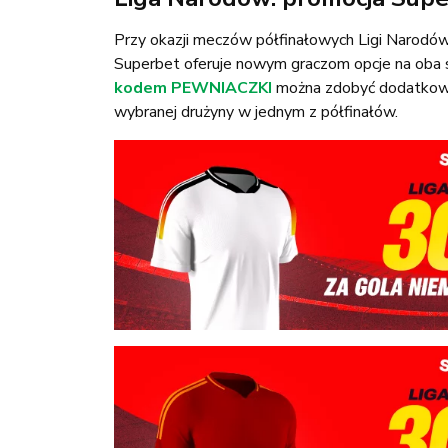
Przy okazji meczów półfinałowych Ligi Narodó
Superbet oferuje nowym graczom opcje na oba 
kodem PEWNIACZKI
można zdobyć dodatkowy
wybranej drużyny w jednym z półfinałów.