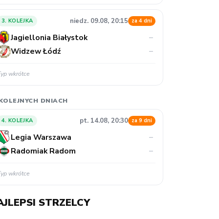
niedz. 09.08, 20:15
3. KOLEJKA
za 4 dni
Jagiellonia Białystok
–
Widzew Łódź
–
Typ wkrótce
KOLEJNYCH DNIACH
pt. 14.08, 20:30
4. KOLEJKA
za 9 dni
Legia Warszawa
–
Radomiak Radom
–
Typ wkrótce
AJLEPSI STRZELCY