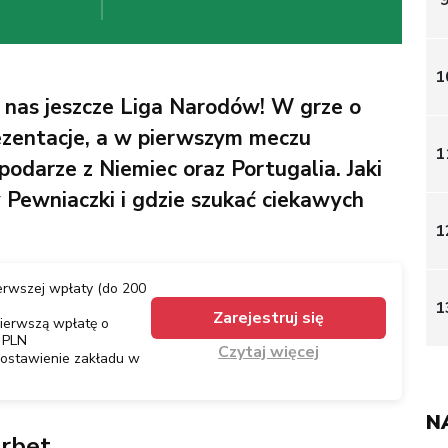
1
 nas jeszcze Liga Narodów! W grze o
rezentacje, a w pierwszym meczu
1
odarze z Niemiec oraz Portugalia. Jaki
 Pewniaczki i gdzie szukać ciekawych
1
erwszej wpłaty (do 200
1
Zarejestruj się
ierwszą wpłatę o
 PLN
Czytaj więcej
ostawienie zakładu w
N
erbet