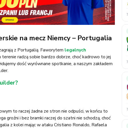
rskie na mecz Niemcy – Portugalia
agrają z Portugalią. Faworytem
legalnych
terenie radzą sobie bardzo dobrze, choć kadrowo to jej
ewidujemy dość wyrównane spotkanie, a naszym zakładem
lder.
uilder?
owym to raczej żadna ze stron nie odpuści, w końcu to
ga groźni i bez bramki raczej do szatni nie schodzą, choć
alia z kolei mając w ataku Cristiano Ronaldo, Rafaela