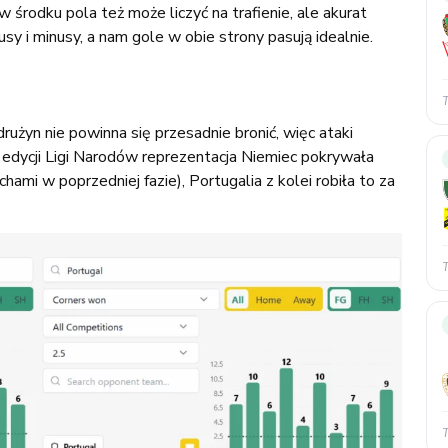
środku pola też może liczyć na trafienie, ale akurat
lusy i minusy, a nam gole w obie strony pasują idealnie.
użyn nie powinna się przesadnie bronić, więc ataki
 edycji Ligi Narodów reprezentacja Niemiec pokrywała
ami w poprzedniej fazie), Portugalia z kolei robiła to za