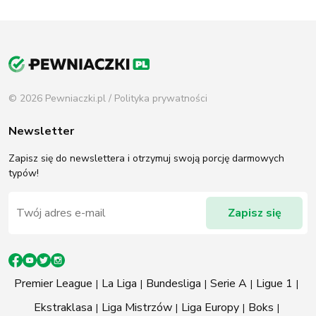
© 2026 Pewniaczki.pl /
Polityka prywatności
Newsletter
Zapisz się do newslettera i otrzymuj swoją porcję darmowych
typów!
Premier League
La Liga
Bundesliga
Serie A
Ligue 1
Ekstraklasa
Liga Mistrzów
Liga Europy
Boks