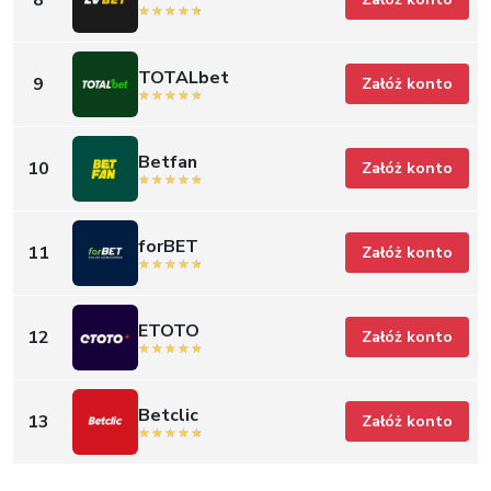
8
TOTALbet
9
Załóż konto
Betfan
10
Załóż konto
forBET
11
Załóż konto
ETOTO
12
Załóż konto
Betclic
13
Załóż konto