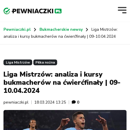
Pewniaczki.pl
Bukmacherskie newsy
Liga Mistrzów:
analiza i kursy bukmacherów na ćwierćfinały | 09-10.04.2024
Liga Mistrzów
Piłka nożna
Liga Mistrzów: analiza i kursy
bukmacherów na ćwierćfinały | 09-
10.04.2024
pewniaczki.pl
18.03.2024 13:25
0