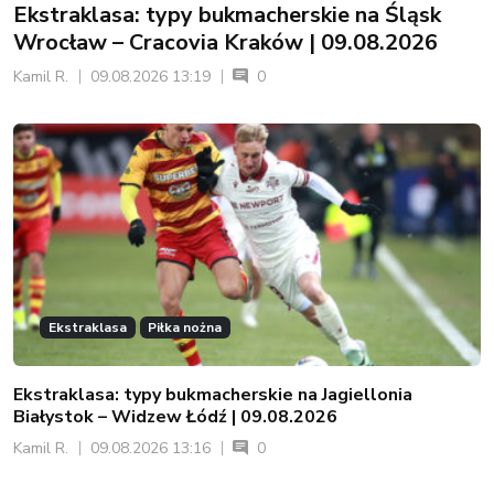
Ekstraklasa: typy bukmacherskie na Śląsk
Wrocław – Cracovia Kraków | 09.08.2026
Kamil R.
09.08.2026 13:19
0
Ekstraklasa
Piłka nożna
Ekstraklasa: typy bukmacherskie na Jagiellonia
Białystok – Widzew Łódź | 09.08.2026
Kamil R.
09.08.2026 13:16
0