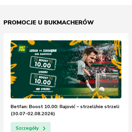
PROMOCJE U BUKMACHERÓW
Betfan: Boost 10.00: Rajović – strzeli/nie strzeli
(30.07-02.08.2026)
Szczegóły