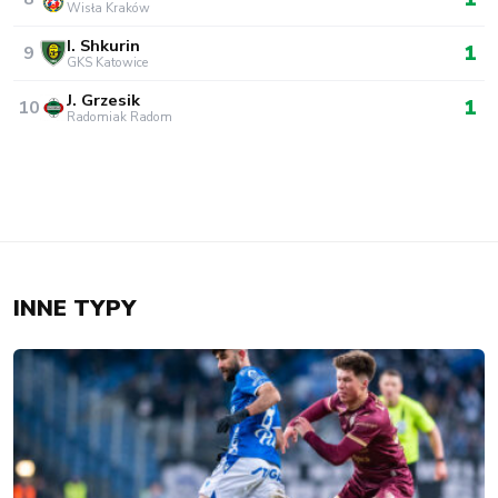
Wisła Kraków
I. Shkurin
1
9
GKS Katowice
J. Grzesik
1
10
Radomiak Radom
INNE TYPY