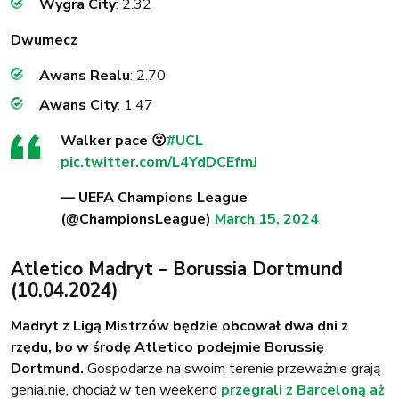
Wygra City
: 2.32
Dwumecz
Awans Realu
: 2.70
Awans City
: 1.47
Walker pace 😮
#UCL
pic.twitter.com/L4YdDCEfmJ
— UEFA Champions League
(@ChampionsLeague)
March 15, 2024
Atletico Madryt – Borussia Dortmund
(10.04.2024)
Madryt z Ligą Mistrzów będzie obcował dwa dni z
rzędu, bo w środę Atletico podejmie Borussię
Dortmund.
Gospodarze na swoim terenie przeważnie grają
genialnie, chociaż w ten weekend
przegrali z Barceloną aż