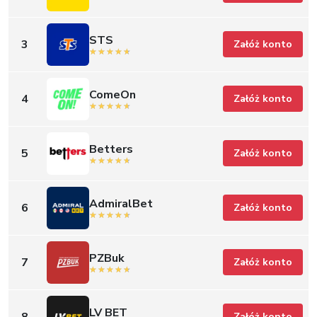
STS
3
Załóż konto
ComeOn
4
Załóż konto
Betters
5
Załóż konto
AdmiralBet
6
Załóż konto
PZBuk
7
Załóż konto
LV BET
Załóż konto