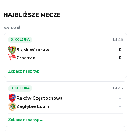
NAJBLIŻSZE MECZE
NA DZIŚ
14:45
3. KOLEJKA
Śląsk Wrocław
0
Cracovia
0
Zobacz nasz typ
→
14:45
3. KOLEJKA
Raków Częstochowa
–
Zagłębie Lubin
–
Zobacz nasz typ
→