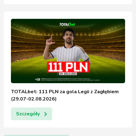
TOTALbet: 111 PLN za gola Legii z Zagłębiem
(29.07-02.08.2026)
Szczegóły