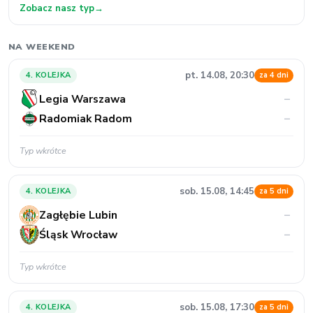
Zobacz nasz typ
→
NA WEEKEND
pt. 14.08, 20:30
4. KOLEJKA
za 4 dni
Legia Warszawa
–
Radomiak Radom
–
Typ wkrótce
sob. 15.08, 14:45
4. KOLEJKA
za 5 dni
Zagłębie Lubin
–
Śląsk Wrocław
–
Typ wkrótce
sob. 15.08, 17:30
4. KOLEJKA
za 5 dni