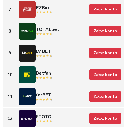
PZBuk
7
Załóż konto
TOTALbet
8
Załóż konto
LV BET
9
Załóż konto
Betfan
10
Załóż konto
forBET
11
Załóż konto
ETOTO
12
Załóż konto