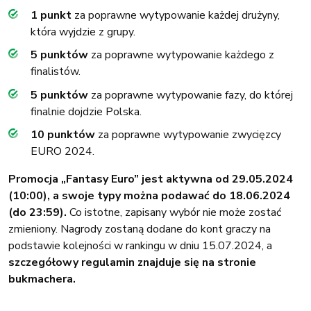
1 punkt
za poprawne wytypowanie każdej drużyny,
która wyjdzie z grupy.
5 punktów
za poprawne wytypowanie każdego z
finalistów.
5 punktów
za poprawne wytypowanie fazy, do której
finalnie dojdzie Polska.
10 punktów
za poprawne wytypowanie zwycięzcy
EURO 2024.
Promocja „Fantasy Euro” jest aktywna od 29.05.2024
(10:00), a swoje typy można podawać do 18.06.2024
(do 23:59).
Co istotne, zapisany wybór nie może zostać
zmieniony. Nagrody zostaną dodane do kont graczy na
podstawie kolejności w rankingu w dniu 15.07.2024, a
szczegółowy regulamin znajduje się na stronie
bukmachera.