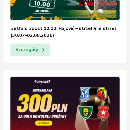
Betfan: Boost 10.00: Rajović – strzeli/nie strzeli
(30.07-02.08.2026)
Szczegóły