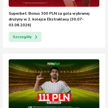
Superbet: Bonus 300 PLN za gola wybranej
drużyny w 2. kolejce Ekstraklasy (30.07-
03.08.2026)
Szczegóły