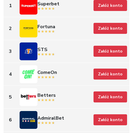
Superbet
1
Załóż konto
Fortuna
2
Załóż konto
STS
3
Załóż konto
ComeOn
4
Załóż konto
Betters
5
Załóż konto
AdmiralBet
6
Załóż konto