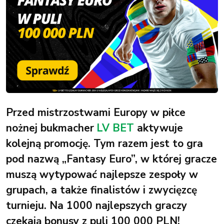
Przed mistrzostwami Europy w piłce
nożnej bukmacher
LV BET
aktywuje
kolejną promocję. Tym razem jest to gra
pod nazwą „Fantasy Euro”, w której gracze
muszą wytypować najlepsze zespoły w
grupach, a także finalistów i zwycięzcę
turnieju. Na 1000 najlepszych graczy
czekają bonusy z puli 100 000 PLN!