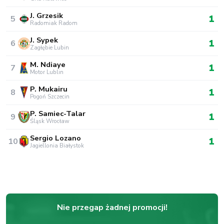
J. Grzesik
1
5
Radomiak Radom
J. Sypek
1
6
Zagłębie Lubin
M. Ndiaye
1
7
Motor Lublin
P. Mukairu
1
8
Pogoń Szczecin
P. Samiec-Talar
1
9
Śląsk Wrocław
Sergio Lozano
1
10
Jagiellonia Białystok
Nie przegap żadnej promocji!