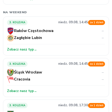
NA WEEKEND
niedz. 09.08, 14:45
3. KOLEJKA
za 1 dzień
Raków Częstochowa
–
Zagłębie Lubin
–
Zobacz nasz typ
→
niedz. 09.08, 14:45
3. KOLEJKA
za 1 dzień
Śląsk Wrocław
–
Cracovia
–
Zobacz nasz typ
→
niedz. 09.08, 17:30
3. KOLEJKA
za 1 dzień