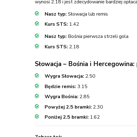
wynosi 2.18 i jest zdecydowanie bardziej opłaca
Nasz typ:
Słowacja lub remis
Kurs STS:
1.42
Nasz typ:
Bośnia pierwsza strzeli gola
Kurs STS:
2.18
Słowacja – Bośnia i Hercegowina:
Wygra Słowacja:
2.50
Będzie remis:
3.15
Wygra Bośnia:
2.85
Powyżej 2.5 bramki:
2.30
Poniżej 2.5 bramki:
1.62