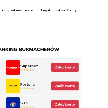
nking bukmacherów
Legalni bukmacherzy
ANKING BUKMACHERÓW
Superbet
1
Załóż konto
Fortuna
2
Załóż konto
STS
3
Załóż konto