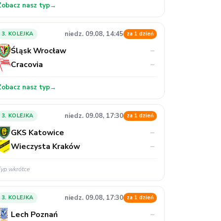
Zobacz nasz typ
→
niedz. 09.08, 14:45
3. KOLEJKA
za 1 dzień
Śląsk Wrocław
–
Cracovia
–
Zobacz nasz typ
→
niedz. 09.08, 17:30
3. KOLEJKA
za 1 dzień
GKS Katowice
–
Wieczysta Kraków
–
Typ wkrótce
niedz. 09.08, 17:30
3. KOLEJKA
za 1 dzień
Lech Poznań
–