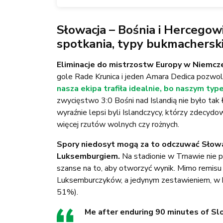
Słowacja – Bośnia i Hercegowi
spotkania, typy bukmachersk
Eliminacje do mistrzostw Europy w Niemcze
gole Rade Krunica i jeden Amara Dedica pozwoli
nasza ekipa trafiła idealnie, bo naszym typ
zwycięstwo 3:0 Bośni nad Islandią nie było ta
wyraźnie lepsi byli Islandczycy, którzy zdecydow
więcej rzutów wolnych czy rożnych.
Spory niedosyt mogą za to odczuwać Słowac
Luksemburgiem.
Na stadionie w Trnawie nie p
szanse na to, aby otworzyć wynik. Mimo remisu
Luksemburczyków, a jedynym zestawieniem, w kt
51%).
Me after enduring 90 minutes of Sl