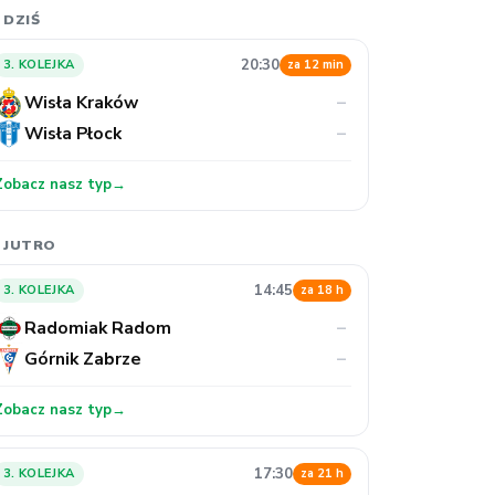
 DZIŚ
20:30
3. KOLEJKA
za 12 min
Wisła Kraków
–
Wisła Płock
–
Zobacz nasz typ
→
 JUTRO
14:45
3. KOLEJKA
za 18 h
Radomiak Radom
–
Górnik Zabrze
–
Zobacz nasz typ
→
17:30
3. KOLEJKA
za 21 h