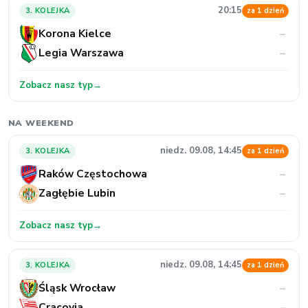
20:15
3. KOLEJKA
za 1 dzień
Korona Kielce
–
Legia Warszawa
–
Zobacz nasz typ
→
NA WEEKEND
niedz. 09.08, 14:45
3. KOLEJKA
za 1 dzień
Raków Częstochowa
–
Zagłębie Lubin
–
Zobacz nasz typ
→
niedz. 09.08, 14:45
3. KOLEJKA
za 1 dzień
Śląsk Wrocław
–
Cracovia
–