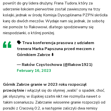
powrót do gry lidera drużyny, Frana Tudora, który za
uderzenie łokciem pierwotnie został zawieszony na trzy
kolejki, jednak w środę Komisja Dyscyplinarna PZPN skróciła
karę do dwóch meczów. Wydaje nam się jednak, że sobotę
nie pomoże to Rakowowi, dlatego spodziewamy się
niespodzianki, o której poniżej.
🗣️ Trwa konferencja prasowa z udziałem
trenera Marka Papszuna przed meczem z
Górnikiem Zabrze ⬇️
— Raków Częstochowa (@Rakow1921)
February 16, 2023
Górnik Zabrze granie w 2023 roku rozpoczął
przeciętnie
i włączył się do słynnej „walki” o spadek, choć,
jak słyszymy, w śląskiej szatni nikt nie rozmyśla nawet o
takim scenariuszu. Zabrzanie wiosenne granie rozpoczęli od
porażki z Cracovią 0:2, a następnie zaliczyli dwa remisy