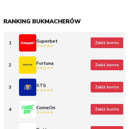
RANKING BUKMACHERÓW
Superbet
1
Załóż konto
Fortuna
2
Załóż konto
STS
3
Załóż konto
ComeOn
4
Załóż konto