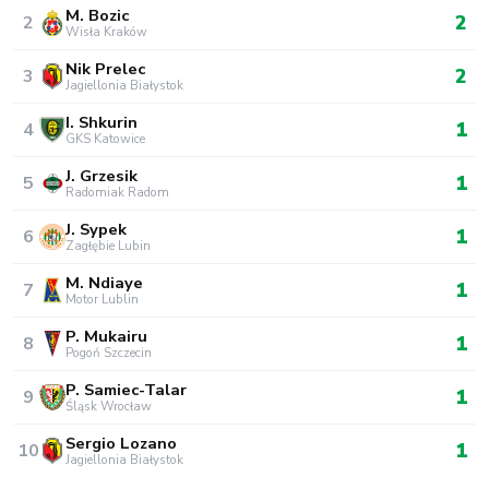
M. Bozic
2
2
Wisła Kraków
Nik Prelec
2
3
Jagiellonia Białystok
I. Shkurin
1
4
GKS Katowice
J. Grzesik
1
5
Radomiak Radom
J. Sypek
1
6
Zagłębie Lubin
M. Ndiaye
1
7
Motor Lublin
P. Mukairu
1
8
Pogoń Szczecin
P. Samiec-Talar
1
9
Śląsk Wrocław
Sergio Lozano
1
10
Jagiellonia Białystok