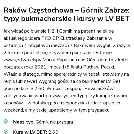
Raków Częstochowa – Górnik Zabrze:
typy bukmacherskie i kursy w LV BET
Jak widać po bilansie H2H Górnik ma patent na ekipę
aktualnego lidera PKO BP Ekstraklasy. Zabrzanie w
ostatnich 4 oficjalnych meczach z Rakowem wygrali 2 razy, a
2-krotnie podzieli się z rywalem punktami. Ostatnie
zwycięstwo ekipy Marka Papszuna nad Górnikiem to z kolei
początek roku 2021 i mecz 1/8 finału Pucharu Polski.
Właśnie dlatego, mimo sporej różnicy w tabeli, stawiamy na
remis lub nawet wygraną gości, za co bukmacher LV Bet
płaci po kursie 2.60. W opinii zespołu „Pewniaczków”
zdecydowanie warto rozważyć ten typ przy kompletowaniu
kuponów – w polskiej piłce niespodzianki zdarzają się co
weekend, a my takiej upatrujemy w tym przypadku.
Nasz typ
: Górnik nie przegra
Kurs w LV BET:
2.60