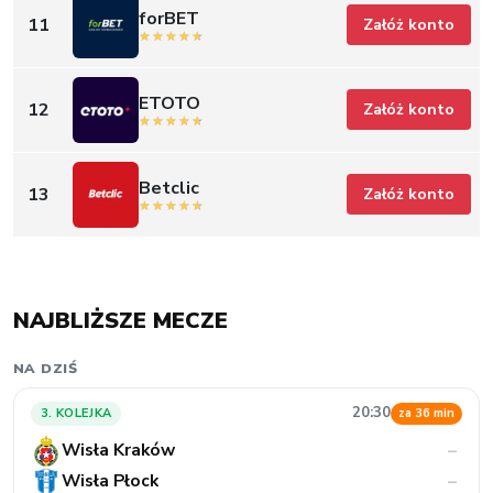
forBET
11
Załóż konto
ETOTO
12
Załóż konto
Betclic
13
Załóż konto
NAJBLIŻSZE MECZE
NA DZIŚ
20:30
3. KOLEJKA
za 36 min
Wisła Kraków
–
Wisła Płock
–