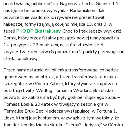
przed własną publicznością. Najpierw z Lechią Gdańsk 1:1,
następnie bezbramkowy wynik z Radomiakiem. Jak
powszechnie wiadomo, ich rywale nie prezentowali
najlepszej formy i zajmują kolejno miejsca 13. oraz 9. w
tabeli
PKO BP Ekstraklasy
. Choć to i tak lepszy wynik niż
Górnik, który przez fatalny początek nowej rundy spadł na
14. pozycję i z 22 punktami, na które złożyło się 5
zwycięstw, 7 remisów i 8 porażek ma 2 punkty przewagi nad
strefą spadkową.
Przed nami ostatnie dni okienka transferowego, co będzie
generowało masę plotek, a także transferów last minute,
szczególnie w Górniku Zabrze, który słynie z zakupów na
ostatnią chwilę. Według Tomasza Włodarczyka blisko
powrotu do Zabrza ma być były golkiper śląskiego klubu –
Tomasz Loska. 29-latek w trwającym sezonie gra w
Termalice Bruk-Bet Nieciecza występującej w Fortuna 1.
Lidze, której jest kapitanem, w związku z tym wątpimy, że
transfer ten dojdzie do skutku. Czemu? „Jedynką” w Górniku