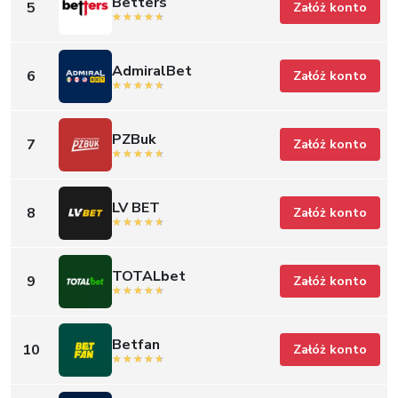
Betters
5
Załóż konto
AdmiralBet
6
Załóż konto
PZBuk
7
Załóż konto
LV BET
8
Załóż konto
TOTALbet
9
Załóż konto
Betfan
10
Załóż konto