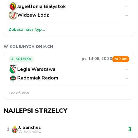
Jagiellonia Białystok
–
Widzew Łódź
–
Zobacz nasz typ
→
W KOLEJNYCH DNIACH
pt. 14.08, 20:30
4. KOLEJKA
za 7 dni
Legia Warszawa
–
Radomiak Radom
–
Typ wkrótce
NAJLEPSI STRZELCY
J. Sanchez
3
1
Wisła Kraków