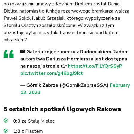
po rozwiązaniu umowy z Kevinem Brollem został Daniel
Bielica, natomiast o funkcję rezerwowego bramkarza walczą
Paweł Sokół i Jakub Grzesiak, którego wypożyczenie ze
Stomilu Olsztyn zostało skrócone. W związku z tym
pozostaje pytanie czy taki transfer broni się pod kątem
piłkarskim?
📸 Galeria zdjęć z meczu z Radomiakiem Radom
autorstwa Dariusza Hermiersza jest dostępna
na naszej stronie 👉
https://t.co/FiLYQrSSyP
pic.twitter.com/g46bgJ9Ict
— Górnik Zabrze (@GornikZabrzeSSA)
February
13, 2023
5 ostatnich spotkań ligowych Rakowa
0:0
ze Stalą Mielec
1:0
z Piastem