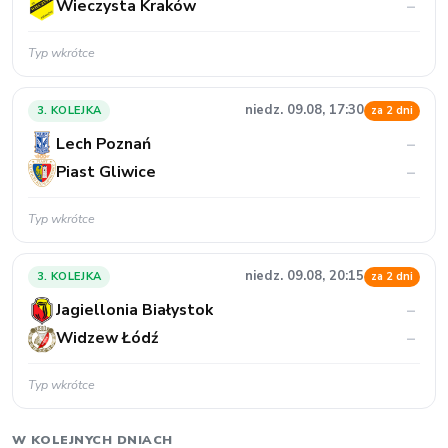
Wieczysta Kraków
–
Typ wkrótce
niedz. 09.08, 17:30
3. KOLEJKA
za 2 dni
Lech Poznań
–
Piast Gliwice
–
Typ wkrótce
niedz. 09.08, 20:15
3. KOLEJKA
za 2 dni
Jagiellonia Białystok
–
Widzew Łódź
–
Typ wkrótce
W KOLEJNYCH DNIACH