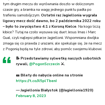
tym drugim meczu do wyrównania doszło w doliczonym
czasie gry, a bramka na wagę jednego punktu padła po
trafieniu samobójczym.
Ostatni raz Jagiellonia wygrała
ligowy mecz dość dawno, bo 2 października 2022 roku
– było to zwycięstwo 4:1 z Koroną Kielce
. Na kogo liczą
kibice? Tutaj na czoło wysuwa się duet Jesus Imas i Marc
Gual, czyli najlepsi piłkarze Jagiellonii. Wspomniana dwójka
zmaga się co prawda z urazami, ale spekuluje się, że na mecz
z Pogonią będą na tyle zdrowi, aby pomóc swojemu klubowi.
📝 Przedstawiamy sylwetkę naszych sobotnich
rywali,
@PogonSzczecin
⚔️.
🎫 Bilety do nabycia online na stronie
https://t.co/Jl5plTbenI
— Jagiellonia Białystok (@Jagiellonia1920)
February 8, 2023