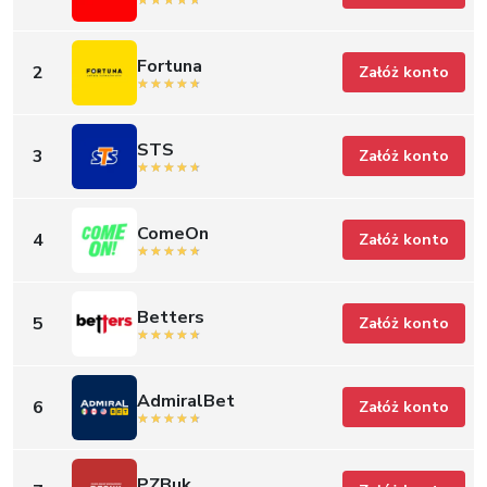
Fortuna
2
Załóż konto
STS
3
Załóż konto
ComeOn
4
Załóż konto
Betters
5
Załóż konto
AdmiralBet
6
Załóż konto
PZBuk