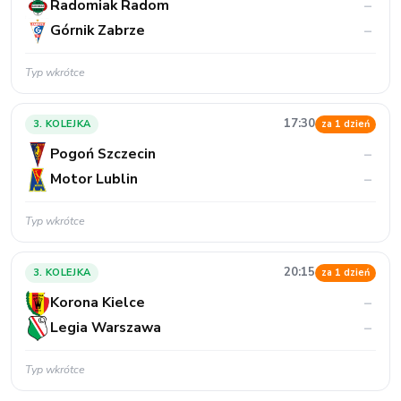
Radomiak Radom
–
Górnik Zabrze
–
Typ wkrótce
17:30
3. KOLEJKA
za 1 dzień
Pogoń Szczecin
–
Motor Lublin
–
Typ wkrótce
20:15
3. KOLEJKA
za 1 dzień
Korona Kielce
–
Legia Warszawa
–
Typ wkrótce