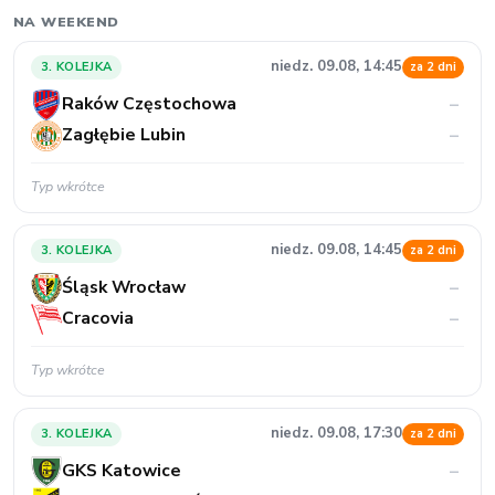
NA WEEKEND
niedz. 09.08, 14:45
3. KOLEJKA
za 2 dni
Raków Częstochowa
–
Zagłębie Lubin
–
Typ wkrótce
niedz. 09.08, 14:45
3. KOLEJKA
za 2 dni
Śląsk Wrocław
–
Cracovia
–
Typ wkrótce
niedz. 09.08, 17:30
3. KOLEJKA
za 2 dni
GKS Katowice
–