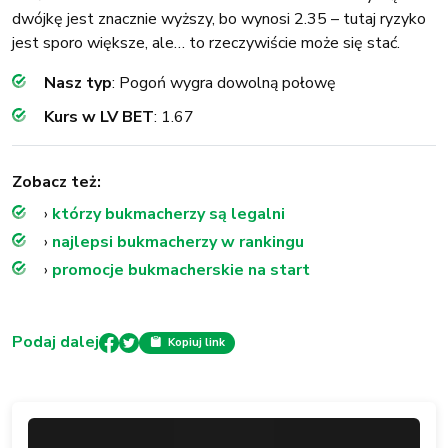
dwójkę jest znacznie wyższy, bo wynosi 2.35 – tutaj ryzyko
jest sporo większe, ale… to rzeczywiście może się stać.
Nasz typ
: Pogoń wygra dowolną połowę
Kurs w LV BET
: 1.67
Zobacz też:
›
którzy bukmacherzy są legalni
›
najlepsi bukmacherzy w rankingu
›
promocje bukmacherskie na start
Podaj dalej
Kopiuj link