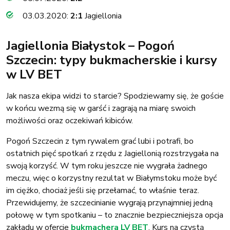
03.03.2020:
2:1
Jagiellonia
Jagiellonia Białystok – Pogoń
Szczecin: typy bukmacherskie i kursy
w LV BET
Jak nasza ekipa widzi to starcie? Spodziewamy się, że goście
w końcu wezmą się w garść i zagrają na miarę swoich
możliwości oraz oczekiwań kibiców.
Pogoń Szczecin z tym rywalem grać lubi i potrafi, bo
ostatnich pięć spotkań z rzędu z Jagiellonią rozstrzygała na
swoją korzyść. W tym roku jeszcze nie wygrała żadnego
meczu, więc o korzystny rezultat w Białymstoku może być
im ciężko, chociaż jeśli się przełamać, to właśnie teraz.
Przewidujemy, że szczecinianie wygrają przynajmniej jedną
połowę w tym spotkaniu – to znacznie bezpieczniejsza opcja
zakładu w ofercie
bukmachera LV BET
. Kurs na czystą