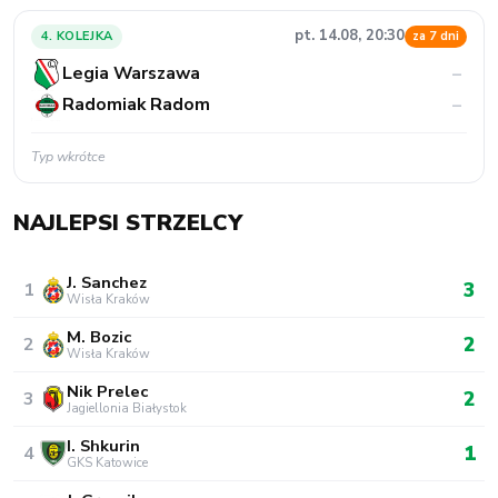
pt. 14.08, 20:30
4. KOLEJKA
za 7 dni
Legia Warszawa
–
Radomiak Radom
–
Typ wkrótce
NAJLEPSI STRZELCY
J. Sanchez
3
1
Wisła Kraków
M. Bozic
2
2
Wisła Kraków
Nik Prelec
2
3
Jagiellonia Białystok
I. Shkurin
1
4
GKS Katowice