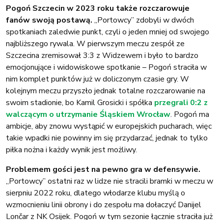
Pogoń Szczecin w 2023 roku także rozczarowuje
fanów swoją postawą.
„Portowcy” zdobyli w dwóch
spotkaniach zaledwie punkt, czyli o jeden mniej od swojego
najbliższego rywala. W pierwszym meczu zespół ze
Szczecina zremisował 3:3 z Widzewem i było to bardzo
emocjonujące i widowiskowe spotkanie – Pogoń straciła w
nim komplet punktów już w doliczonym czasie gry. W
kolejnym meczu przyszło jednak totalne rozczarowanie na
swoim stadionie, bo Kamil Grosicki i spółka
przegrali 0:2 z
walczącym o utrzymanie Śląskiem Wrocław
. Pogoń ma
ambicje, aby znowu wystąpić w europejskich pucharach, więc
takie wpadki nie powinny im się przydarzać, jednak to tylko
piłka nożna i każdy wynik jest możliwy.
Problemem gości jest na pewno gra w defensywie.
„Portowcy” ostatni raz w lidze nie stracili bramki w meczu w
sierpniu 2022 roku, dlatego włodarze klubu myślą o
wzmocnieniu linii obrony i do zespołu ma dołaczyć Danijel
Lončar z NK Osijek. Pogoń w tym sezonie łącznie straciła już