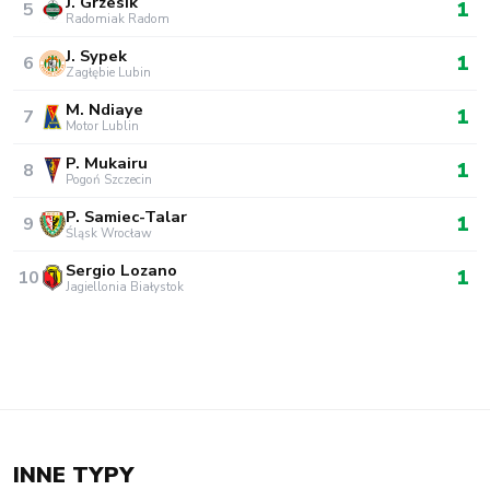
J. Grzesik
1
5
Radomiak Radom
J. Sypek
1
6
Zagłębie Lubin
M. Ndiaye
1
7
Motor Lublin
P. Mukairu
1
8
Pogoń Szczecin
P. Samiec-Talar
1
9
Śląsk Wrocław
Sergio Lozano
1
10
Jagiellonia Białystok
INNE TYPY