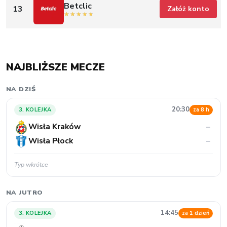
Betclic
13
Załóż konto
NAJBLIŻSZE MECZE
NA DZIŚ
20:30
3. KOLEJKA
za 8 h
Wisła Kraków
–
Wisła Płock
–
Typ wkrótce
NA JUTRO
14:45
3. KOLEJKA
za 1 dzień