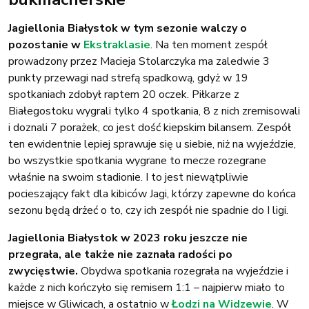
Jagiellonia Białystok w tym sezonie walczy o
pozostanie w
Ekstraklasie
. Na ten moment zespół
prowadzony przez Macieja Stolarczyka ma zaledwie 3
punkty przewagi nad strefą spadkową, gdyż w 19
spotkaniach zdobył raptem 20 oczek. Piłkarze z
Białegostoku wygrali tylko 4 spotkania, 8 z nich zremisowali
i doznali 7 porażek, co jest dość kiepskim bilansem. Zespół
ten ewidentnie lepiej sprawuje się u siebie, niż na wyjeździe,
bo wszystkie spotkania wygrane to mecze rozegrane
właśnie na swoim stadionie. I to jest niewątpliwie
pocieszający fakt dla kibiców Jagi, którzy zapewne do końca
sezonu będą drżeć o to, czy ich zespół nie spadnie do I ligi.
Jagiellonia Białystok w 2023 roku jeszcze nie
przegrała, ale także nie zaznała radości po
zwycięstwie.
Obydwa spotkania rozegrała na wyjeździe i
każde z nich kończyło się remisem 1:1 – najpierw miało to
miejsce w Gliwicach, a ostatnio w
Łodzi na Widzewie
. W