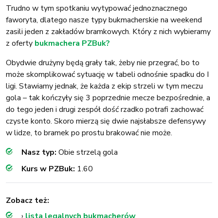
Trudno w tym spotkaniu wytypować jednoznacznego
faworyta, dlatego nasze typy bukmacherskie na weekend
zasili jeden z zakładów bramkowych. Który z nich wybieramy
z oferty
bukmachera PZBuk?
Obydwie drużyny będą grały tak, żeby nie przegrać, bo to
może skomplikować sytuację w tabeli odnośnie spadku do I
ligi. Stawiamy jednak, że każda z ekip strzeli w tym meczu
gola – tak kończyły się 3 poprzednie mecze bezpośrednie, a
do tego jeden i drugi zespół dość rzadko potrafi zachować
czyste konto. Skoro mierzą się dwie najsłabsze defensywy
w lidze, to bramek po prostu brakować nie może.
Nasz typ:
Obie strzelą gola
Kurs w PZBuk:
1.60
Zobacz też:
›
lista legalnych bukmacherów