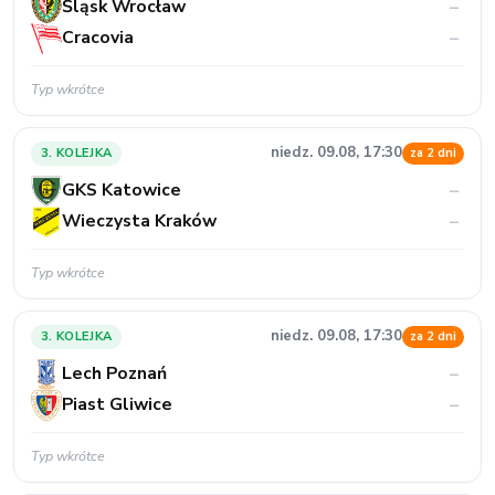
Śląsk Wrocław
–
Cracovia
–
Typ wkrótce
niedz. 09.08, 17:30
3. KOLEJKA
za 2 dni
GKS Katowice
–
Wieczysta Kraków
–
Typ wkrótce
niedz. 09.08, 17:30
3. KOLEJKA
za 2 dni
Lech Poznań
–
Piast Gliwice
–
Typ wkrótce