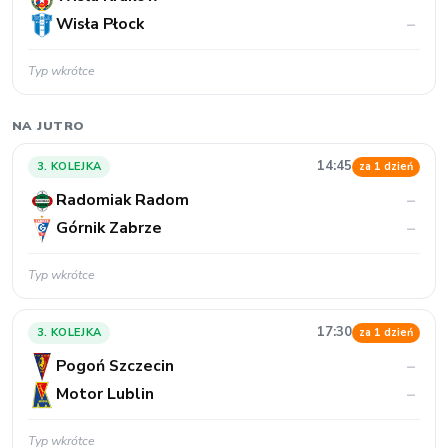
Wisła Płock
–
Typ wkrótce
NA JUTRO
14:45
3. KOLEJKA
za 1 dzień
Radomiak Radom
–
Górnik Zabrze
–
Typ wkrótce
17:30
3. KOLEJKA
za 1 dzień
Pogoń Szczecin
–
Motor Lublin
–
Typ wkrótce