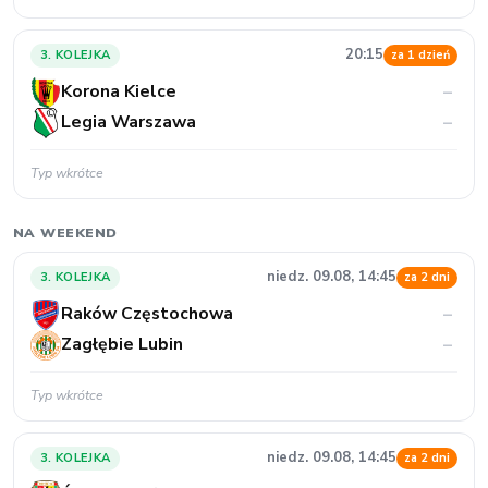
20:15
3. KOLEJKA
za 1 dzień
Korona Kielce
–
Legia Warszawa
–
Typ wkrótce
NA WEEKEND
niedz. 09.08, 14:45
3. KOLEJKA
za 2 dni
Raków Częstochowa
–
Zagłębie Lubin
–
Typ wkrótce
niedz. 09.08, 14:45
3. KOLEJKA
za 2 dni