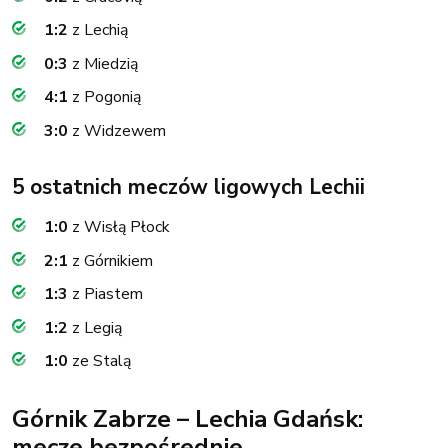
1:2
z Lechią
0:3
z Miedzią
4:1
z Pogonią
3:0
z Widzewem
5 ostatnich meczów ligowych Lechii
1:0
z Wisłą Płock
2:1
z Górnikiem
1:3
z Piastem
1:2
z Legią
1:0
ze Stalą
Górnik Zabrze – Lechia Gdańsk:
mecze bezpośrednie