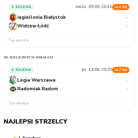
niedz. 09.08, 20:15
3. KOLEJKA
za 2 dni
Jagiellonia Białystok
–
Widzew Łódź
–
Typ wkrótce
W KOLEJNYCH DNIACH
pt. 14.08, 20:30
4. KOLEJKA
za 7 dni
Legia Warszawa
–
Radomiak Radom
–
Typ wkrótce
NAJLEPSI STRZELCY
J. Sanchez