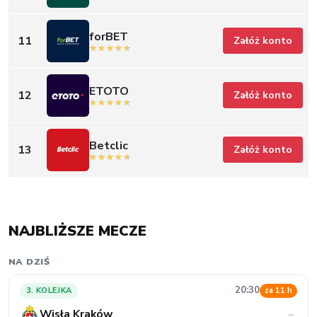
forBET
11
Załóż konto
ETOTO
12
Załóż konto
Betclic
13
Załóż konto
NAJBLIŻSZE MECZE
NA DZIŚ
20:30
3. KOLEJKA
za 11 h
Wisła Kraków
–