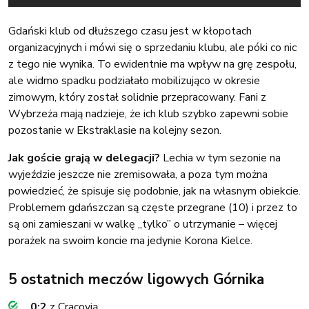
Gdański klub od dłuższego czasu jest w kłopotach
organizacyjnych i mówi się o sprzedaniu klubu, ale póki co nic
z tego nie wynika. To ewidentnie ma wpływ na grę zespołu,
ale widmo spadku podziałało mobilizująco w okresie
zimowym, który został solidnie przepracowany. Fani z
Wybrzeża mają nadzieje, że ich klub szybko zapewni sobie
pozostanie w Ekstraklasie na kolejny sezon.
Jak goście grają w delegacji?
Lechia w tym sezonie na
wyjeździe jeszcze nie zremisowała, a poza tym można
powiedzieć, że spisuje się podobnie, jak na własnym obiekcie.
Problemem gdańszczan są częste przegrane (10) i przez to
są oni zamieszani w walkę „tylko” o utrzymanie – więcej
porażek na swoim koncie ma jedynie Korona Kielce.
5 ostatnich meczów ligowych Górnika
0:2
z Cracovią