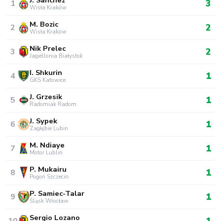
3
1
Wisła Kraków
M. Bozic
2
2
Wisła Kraków
Nik Prelec
2
3
Jagiellonia Białystok
I. Shkurin
1
4
GKS Katowice
J. Grzesik
1
5
Radomiak Radom
J. Sypek
1
6
Zagłębie Lubin
M. Ndiaye
1
7
Motor Lublin
P. Mukairu
1
8
Pogoń Szczecin
P. Samiec-Talar
1
9
Śląsk Wrocław
Sergio Lozano
1
10