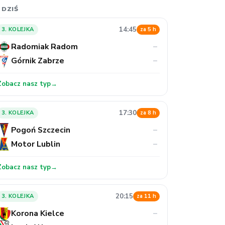
 DZIŚ
14:45
3. KOLEJKA
za 5 h
Radomiak Radom
–
Górnik Zabrze
–
Zobacz nasz typ
→
17:30
3. KOLEJKA
za 8 h
Pogoń Szczecin
–
Motor Lublin
–
Zobacz nasz typ
→
20:15
3. KOLEJKA
za 11 h
Korona Kielce
–