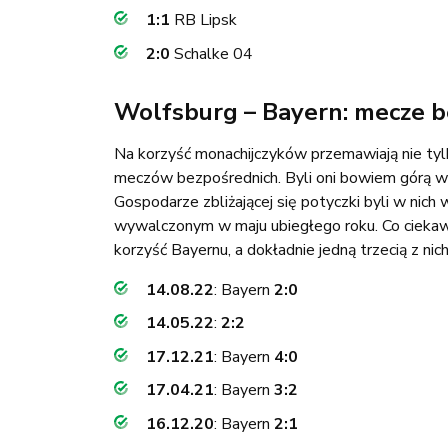
1:1
RB Lipsk
2:0
Schalke 04
Wolfsburg – Bayern: mecze 
Na korzyść monachijczyków przemawiają nie tylk
meczów bezpośrednich. Byli oni bowiem górą w
Gospodarze zbliżającej się potyczki byli w nich
wywalczonym w maju ubiegłego roku. Co ciekaw
korzyść Bayernu, a dokładnie jedną trzecią z n
14.08.22
: Bayern
2:0
14.05.22
:
2:2
17.12.21
: Bayern
4:0
17.04.21
: Bayern
3:2
16.12.20
: Bayern
2:1