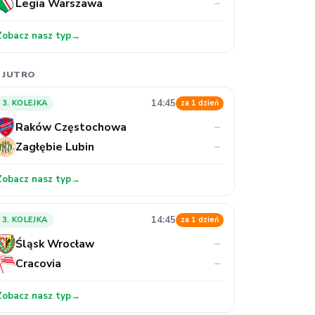
Legia Warszawa
–
Zobacz nasz typ
→
 JUTRO
14:45
3. KOLEJKA
za 1 dzień
Raków Częstochowa
–
Zagłębie Lubin
–
Zobacz nasz typ
→
14:45
3. KOLEJKA
za 1 dzień
Śląsk Wrocław
–
Cracovia
–
Zobacz nasz typ
→