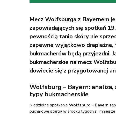
Mecz Wolfsburga z Bayernem jes
zapowiadających się spotkań 19. 
pewnością tanio skóry nie sprze
zapewne wyjątkowo drapieżne, 
bukmacherów będą przyjezdni. Ja
bukmacherskie na mecz Wolfsbur
dowiecie się z przygotowanej ana
Wolfsburg – Bayern: analiza, 
typy bukmacherskie
Niedzielne spotkanie
Wolfsburg
–
Bayern
zap
pucharowe starcia w środku tygodnia i mniejsz