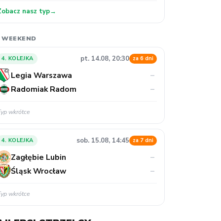
Zobacz nasz typ
→
 WEEKEND
pt. 14.08, 20:30
4. KOLEJKA
za 6 dni
Legia Warszawa
–
Radomiak Radom
–
Typ wkrótce
sob. 15.08, 14:45
4. KOLEJKA
za 7 dni
Zagłębie Lubin
–
Śląsk Wrocław
–
Typ wkrótce