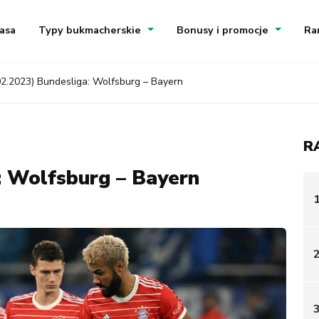
asa
Typy bukmacherskie
Bonusy i promocje
Ra
02.2023) Bundesliga: Wolfsburg – Bayern
R
: Wolfsburg – Bayern