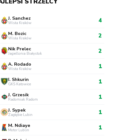
AJLEPSI STRZELCY
J. Sanchez
4
Wisła Kraków
M. Bozic
2
Wisła Kraków
Nik Prelec
2
Jagiellonia Białystok
A. Rodado
1
Wisła Kraków
I. Shkurin
1
GKS Katowice
J. Grzesik
1
Radomiak Radom
J. Sypek
1
Zagłębie Lubin
M. Ndiaye
1
Motor Lublin