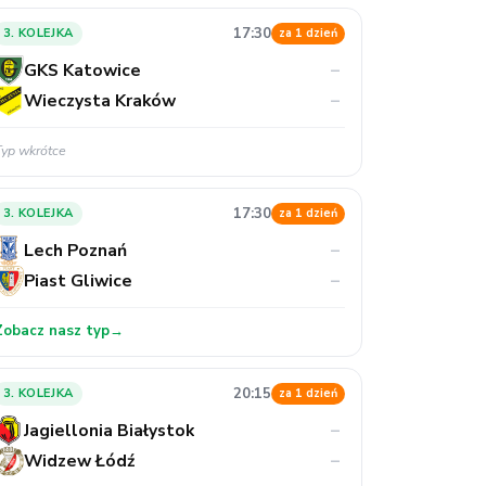
17:30
3. KOLEJKA
za 1 dzień
GKS Katowice
–
Wieczysta Kraków
–
Typ wkrótce
17:30
3. KOLEJKA
za 1 dzień
Lech Poznań
–
Piast Gliwice
–
Zobacz nasz typ
→
20:15
3. KOLEJKA
za 1 dzień
Jagiellonia Białystok
–
Widzew Łódź
–