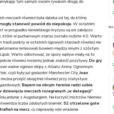
1, zamykając tym samym swoim rywalom drogę do
nich meczach również była daleka od tej, do której
u mogły stanowić powód do niepokoju
. W ostatnim
NA
et w przypadku niewielkiego kryzysu są oni zabójczo
z, które w pucharowym starciu zostało rozbite 4:0. Warto
 tracił punkty w ostatnich ligowych starciach również nie
Nagelsmanna remisowali bowiem między innymi z szóstym
B Lipsk. Warto odnotować, że spory wpływ miały na to
spekcie również możemy jednak znaleźć pozytywy.
Do gry
anowi ważne ogniwo ekipy z Allianz Areny. Ogromnym
k, czyli były już gwiazdor Manchester City,
Joao
e można przejść obojętnie również przy statystyce
yjazdowych.
Bayern na obcym terenie radzi sobie
 w dziewięciu meczach rozegranych „w delegacji”
niu jedynie z Augsburgiem. Na korzyść mistrzów Niemiec
potwierdza liczba zdobytych bramek.
52 strzelone gole
trafień na mecz
, co naprawdę robi wrażenie.