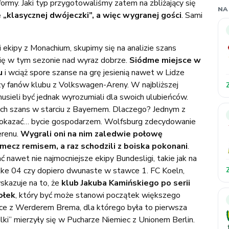
 formy. Jaki typ przygotowaliśmy zatem na zbliżający się
NA
„klasycznej dwójeczki”, a więc wygranej gości
. Sami
 ekipy z Monachium, skupimy się na analizie szans
się w tym sezonie nad wyraz dobrze.
Siódme miejsce w
u
i wciąż spore szanse na grę jesienią nawet w Lidze
szy fanów klubu z Volkswagen-Areny. W najbliższej
sieli być jednak wyrozumiali dla swoich ulubieńców.
h szans w starciu z Bayernem. Dlaczego? Jednym z
 okazać… bycie gospodarzem. Wolfsburg zdecydowanie
erenu.
Wygrali oni na nim zaledwie połowę
 mecz remisem, a raz schodzili z boiska pokonani
.
 nawet nie najmocniejsze ekipy Bundesligi, takie jak na
lke 04 czy dopiero dwunaste w stawce 1. FC Koeln,
skazuje na to, że
klub Jakuba Kamińskiego po serii
ołek
, który być może stanowi początek większego
żce z Werderem Brema, dla którego była to pierwsza
lki” mierzyły się w Pucharze Niemiec z Unionem Berlin.