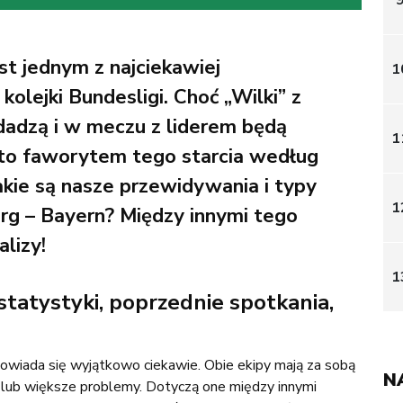
t jednym z najciekawiej
1
kolejki Bundesligi. Choć „Wilki” z
dadzą i w meczu z liderem będą
1
to faworytem tego starcia według
kie są nasze przewidywania i typy
1
g – Bayern? Między innymi tego
lizy!
1
statystyki, poprzednie spotkania,
owiada się wyjątkowo ciekawie. Obie ekipy mają za sobą
N
e lub większe problemy. Dotyczą one między innymi