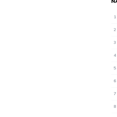
N
1
2
3
4
5
6
7
8