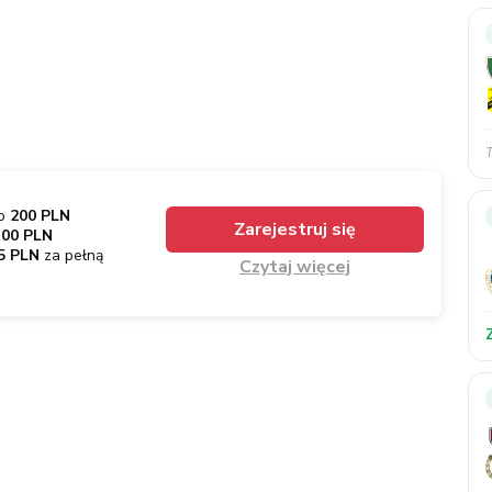
do
200 PLN
Zarejestruj się
300 PLN
5 PLN
za pełną
Czytaj więcej