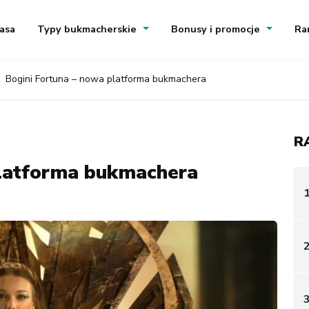
asa
Typy bukmacherskie
Bonusy i promocje
Ra
Bogini Fortuna – nowa platforma bukmachera
R
platforma bukmachera