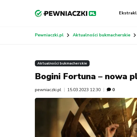
Ekstrakl
Pewniaczki.pl
Aktualności bukmacherskie
Aktualności bukmacherskie
Bogini Fortuna – nowa 
pewniaczki.pl
15.03.2023 12:30
0