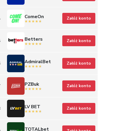
ComeOn
4
Załóż konto
Betters
5
Załóż konto
AdmiralBet
6
Załóż konto
PZBuk
7
Załóż konto
LV BET
8
Załóż konto
TOTALbet
Załóż konto