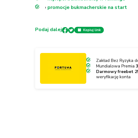
›
promocje bukmacherskie na start
Podaj dalej
Kopiuj link
Zakład Bez Ryzyka 
Mundialowa Premia
Darmowy freebet 2
weryfikację konta