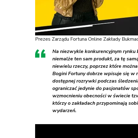
Prezes Zarządu Fortuna Online Zakłady Bukmac
Na niezwykle konkurencyjnym rynku 
niemalże ten sam produkt, za tę sam
niewielu rzeczy, poprzez które można
Bogini Fortuny dobrze wpisuje się w 
dostępnej rozrywki podczas śledzeni
ograniczać jedynie do pasjonatów sp
wzmocnieniu obecności w świecie tzw.
którzy o zakładach przypominają sob
wydarzeń.