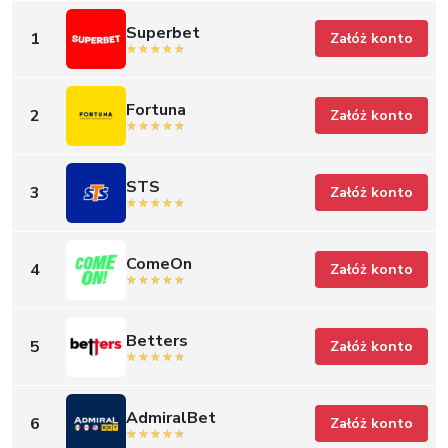
Superbet
1
Załóż konto
Fortuna
2
Załóż konto
STS
3
Załóż konto
ComeOn
4
Załóż konto
Betters
5
Załóż konto
AdmiralBet
6
Załóż konto