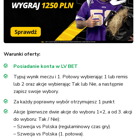
Warunki oferty:
Posiadanie konta w LV BET
Typuj wynik meczu i 1. Połowy wybierając 1 lub remis
lub 2 oraz akcje wybierając Tak lub Nie, a następnie
zapisz swoje wybory.
Za każdy poprawny wybór otrzymujesz 1 punkt
Akcje (pierwsze dwie akcje do wyboru 1×2, a od 3. akcji
do wyboru: Tak / Nie):
– Szwecja vs Polska (regulaminowy czas gry).
– Szwecja vs Polska (1. połowa).