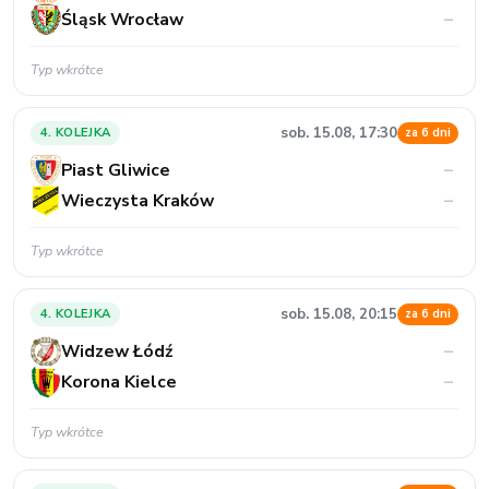
Śląsk Wrocław
–
Typ wkrótce
sob. 15.08, 17:30
4. KOLEJKA
za 6 dni
Piast Gliwice
–
Wieczysta Kraków
–
Typ wkrótce
sob. 15.08, 20:15
4. KOLEJKA
za 6 dni
Widzew Łódź
–
Korona Kielce
–
Typ wkrótce