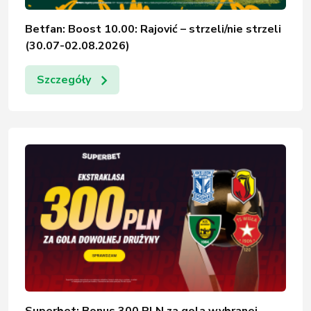
Betfan: Boost 10.00: Rajović – strzeli/nie strzeli
(30.07-02.08.2026)
Szczegóły