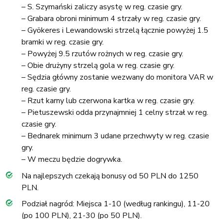
– S. Szymański zaliczy asystę w reg. czasie gry.
– Grabara obroni minimum 4 strzały w reg. czasie gry.
– Gyökeres i Lewandowski strzelą łącznie powyżej 1.5
bramki w reg. czasie gry.
– Powyżej 9.5 rzutów rożnych w reg. czasie gry.
– Obie drużyny strzelą gola w reg. czasie gry.
– Sędzia główny zostanie wezwany do monitora VAR w
reg. czasie gry.
– Rzut karny lub czerwona kartka w reg. czasie gry.
– Pietuszewski odda przynajmniej 1 celny strzał w reg.
czasie gry.
– Bednarek minimum 3 udane przechwyty w reg. czasie
gry.
– W meczu będzie dogrywka.
Na najlepszych czekają bonusy od 50 PLN do 1250
PLN.
Podział nagród: Miejsca 1-10 (według rankingu), 11-20
(po 100 PLN), 21-30 (po 50 PLN).