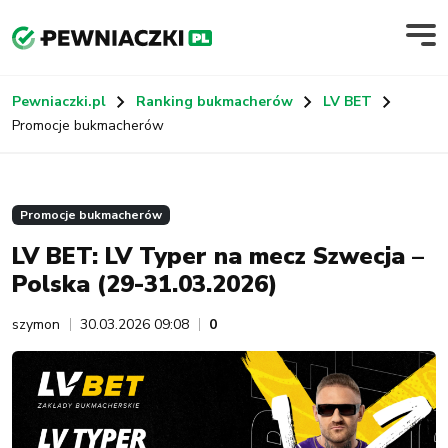
Pewniaczki.pl
Ranking bukmacherów
LV BET
Promocje bukmacherów
Promocje bukmacherów
LV BET: LV Typer na mecz Szwecja –
Polska (29-31.03.2026)
szymon
30.03.2026 09:08
0