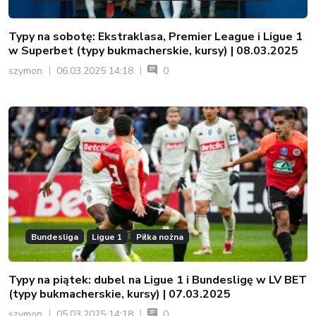
Typy na sobotę: Ekstraklasa, Premier League i Ligue 1
w Superbet (typy bukmacherskie, kursy) | 08.03.2025
szymon
06.03.2025 14:18
0
Bundesliga
Ligue 1
Piłka nożna
Typy na piątek: dubel na Ligue 1 i Bundesligę w LV BET
(typy bukmacherskie, kursy) | 07.03.2025
szymon
05.03.2025 14:18
0