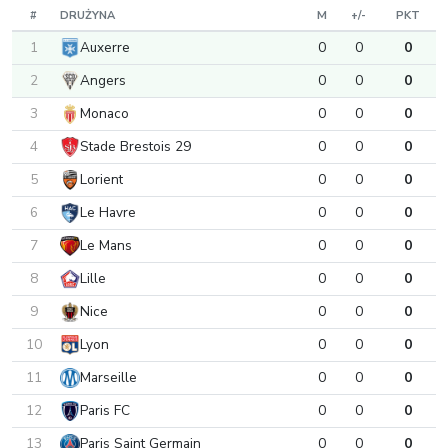
#
DRUŻYNA
M
+/-
PKT
1
Auxerre
0
0
0
2
Angers
0
0
0
3
Monaco
0
0
0
4
Stade Brestois 29
0
0
0
5
Lorient
0
0
0
6
Le Havre
0
0
0
7
Le Mans
0
0
0
8
Lille
0
0
0
9
Nice
0
0
0
10
Lyon
0
0
0
11
Marseille
0
0
0
12
Paris FC
0
0
0
13
Paris Saint Germain
0
0
0