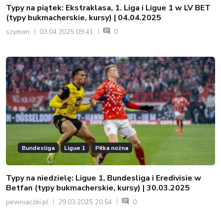
Typy na piątek: Ekstraklasa, 1. Liga i Ligue 1 w LV BET
(typy bukmacherskie, kursy) | 04.04.2025
szymon
03.04.2025 09:41
0
Bundesliga
Ligue 1
Piłka nożna
Typy na niedzielę: Ligue 1, Bundesliga i Eredivisie w
Betfan (typy bukmacherskie, kursy) | 30.03.2025
pewniaczki.pl
29.03.2025 20:54
0