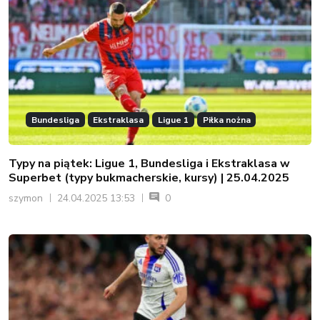
Bundesliga
Ekstraklasa
Ligue 1
Piłka nożna
Typy na piątek: Ligue 1, Bundesliga i Ekstraklasa w
Superbet (typy bukmacherskie, kursy) | 25.04.2025
szymon
24.04.2025 13:53
0