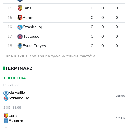
14
Lens
0
0
0
15
Rennes
0
0
0
16
Strasbourg
0
0
0
17
Toulouse
0
0
0
18
Estac Troyes
0
0
0
Tabela aktualizowana na żywo w trakcie meczów.
TERMINARZ
1. KOLEJKA
PT. 21.08
Marseille
20:45
Strasbourg
SOB. 22.08
Lens
17:15
Auxerre