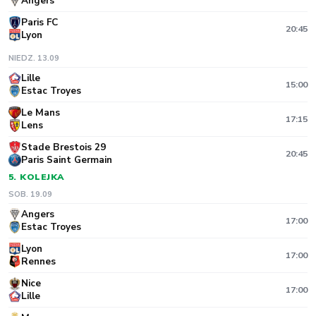
Angers
Paris FC
20:45
Lyon
NIEDZ. 13.09
Lille
15:00
Estac Troyes
Le Mans
17:15
Lens
Stade Brestois 29
20:45
Paris Saint Germain
5. KOLEJKA
SOB. 19.09
Angers
17:00
Estac Troyes
Lyon
17:00
Rennes
Nice
17:00
Lille