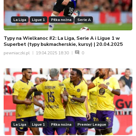
La Liga
Ligue 1
Piłka nożna
Serie A
Typy na Wielkanoc #2: La Liga, Serie A i Ligue 1 w
Superbet (typy bukmacherskie, kursy) | 20.04.2025
pewniaczki.pl
19.04.2025 18:30
0
La Liga
Ligue 1
Piłka nożna
Premier League