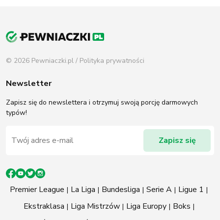
© 2026 Pewniaczki.pl /
Polityka prywatności
Newsletter
Zapisz się do newslettera i otrzymuj swoją porcję darmowych
typów!
Premier League
La Liga
Bundesliga
Serie A
Ligue 1
Ekstraklasa
Liga Mistrzów
Liga Europy
Boks