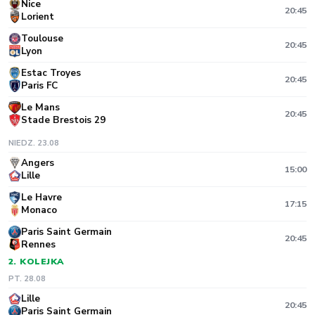
Nice
20:45
Lorient
Toulouse
20:45
Lyon
Estac Troyes
20:45
Paris FC
Le Mans
20:45
Stade Brestois 29
NIEDZ. 23.08
Angers
15:00
Lille
Le Havre
17:15
Monaco
Paris Saint Germain
20:45
Rennes
2. KOLEJKA
PT. 28.08
Lille
20:45
Paris Saint Germain