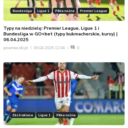
Bundesliga
Ligue 1
Piłka nożna
Premier League
Typy na niedzielę: Premier League, Ligue 1 i
Bundesliga w GO+bet (typy bukmacherskie, kursy) |
06.04.2025
pewniaczki.pl
05.04.2025 12:04
0
Ekstraklasa
Ligue 1
Piłka nożna