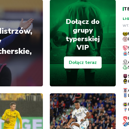
T
LI
Dołącz do
WT.
istrzów,
grupy
typerskiej
w
VIP
herskie,
Dołącz teraz