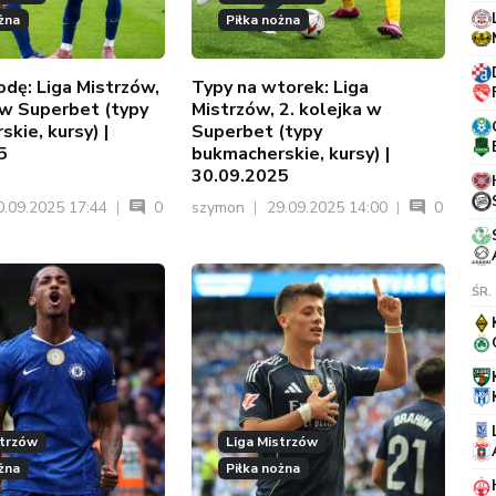
żna
Piłka nożna
odę: Liga Mistrzów,
Typy na wtorek: Liga
 w Superbet (typy
Mistrzów, 2. kolejka w
kie, kursy) |
Superbet (typy
5
bukmacherskie, kursy) |
30.09.2025
.09.2025 17:44
0
szymon
29.09.2025 14:00
0
ŚR.
strzów
Liga Mistrzów
żna
Piłka nożna