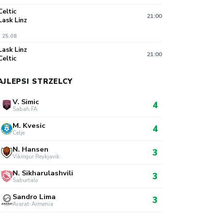
Celtic
21:00
Lask Linz
 25.08
Lask Linz
21:00
Celtic
AJLEPSI STRZELCY
V. Simic
4
Sabah FA
M. Kvesic
4
Celje
N. Hansen
3
Vikingur Reykjavik
N. Sikharulashvili
3
Saburtalo
Sandro Lima
3
Ararat-Armenia