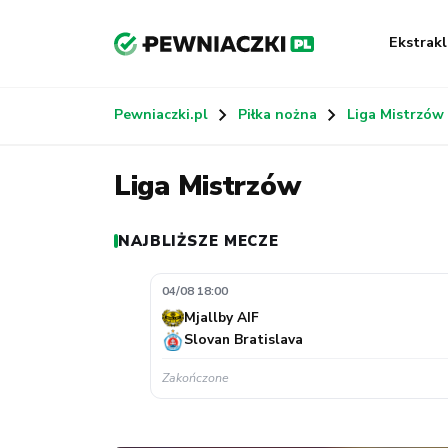
Ekstrakl
Pewniaczki.pl
Piłka nożna
Liga Mistrzów
Liga Mistrzów
NAJBLIŻSZE MECZE
04/08 18:00
Mjallby AIF
Slovan Bratislava
Zakończone