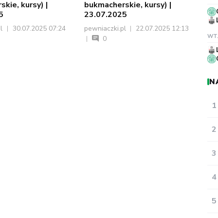
kie, kursy) |
bukmacherskie, kursy) |
5
23.07.2025
pl
30.07.2025 07:24
pewniaczki.pl
22.07.2025 12:13
WT.
0
N
1
2
3
4
5