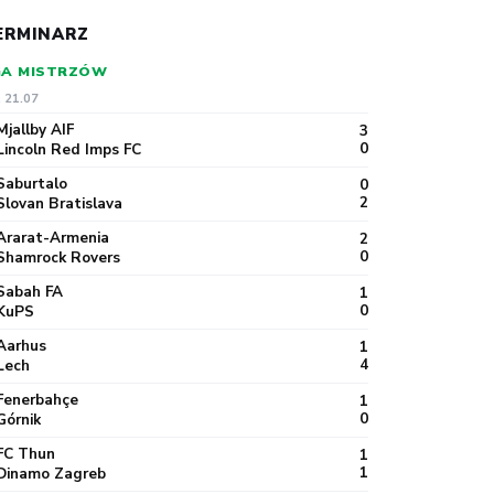
ERMINARZ
GA MISTRZÓW
 21.07
Mjallby AIF
3
0
Lincoln Red Imps FC
Saburtalo
0
2
Slovan Bratislava
Ararat-Armenia
2
0
Shamrock Rovers
Sabah FA
1
0
KuPS
Aarhus
1
4
Lech
Fenerbahçe
1
0
Górnik
FC Thun
1
1
Dinamo Zagreb