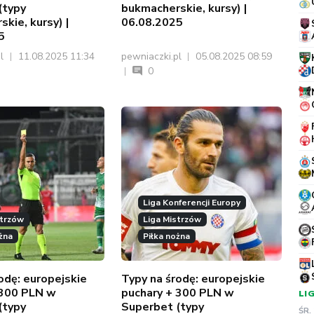
(typy
bukmacherskie, kursy) |
kie, kursy) |
06.08.2025
5
pl
11.08.2025 11:34
pewniaczki.pl
05.08.2025 08:59
0
Liga Konferencji Europy
strzów
Liga Mistrzów
żna
Piłka nożna
odę: europejskie
Typy na środę: europejskie
 300 PLN w
puchary + 300 PLN w
LI
(typy
Superbet (typy
ŚR.