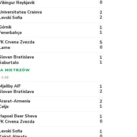
0
Vikingur Reykjavik
Universitatea Craiova
2
2
Levski Sofia
Górnik
1
1
Fenerbahçe
FK Crvena Zvezda
5
0
Larne
Slovan Bratislava
1
1
Saburtalo
GA MISTRZÓW
 4.08
Mjallby AIF
1
2
Slovan Bratislava
Ararat-Armenia
2
1
Celje
Hapoel Beer Sheva
1
0
FK Crvena Zvezda
Levski Sofia
1
0
Kairat Almaty