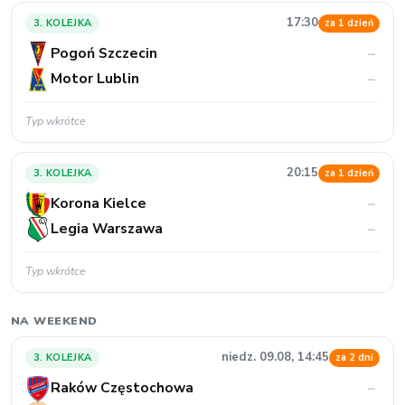
17:30
3. KOLEJKA
za 1 dzień
Pogoń Szczecin
–
Motor Lublin
–
Typ wkrótce
20:15
3. KOLEJKA
za 1 dzień
Korona Kielce
–
Legia Warszawa
–
Typ wkrótce
NA WEEKEND
niedz. 09.08, 14:45
3. KOLEJKA
za 2 dni
Raków Częstochowa
–