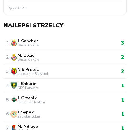
Typ wkrótce
NAJLEPSI STRZELCY
J. Sanchez
3
1
Wisła Kraków
M. Bozic
2
2
Wisła Kraków
Nik Prelec
2
3
Jagiellonia Białystok
I. Shkurin
1
4
GKS Katowice
J. Grzesik
1
5
Radomiak Radom
J. Sypek
1
6
Zagłębie Lubin
M. Ndiaye
1
7