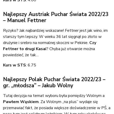
Najlepszy Austriak Puchar Świata 2022/23
– Manuel Fettner
Ryzyko? Jak najbardziej wskazane! Fettner jest jak wino, im
starszy tym lepszy. W wieku 36 lat sięgnął po złoto w
drużynie i srebro na normalnej skoczni w Pekinie.
Czy
Fettner to drugi Kasai
? Chyba już otwarcie można
powiedzieć, że tak…
Kurs w STS
: 6.75
Najlepszy Polak Puchar Świata 2022/23 –
gr. „młodsza” – Jakub Wolny
Tutaj decyzja na temat wyboru była pomiędzy Wolnym a
Pawłem Wąskiem
. Za Wolnym „na plus” wydaje się
przemawiać fakt, że posiada większe doświadczenie w PŚ, a
poza tym jest solidnym lotnikiem. W tym roku skoków na