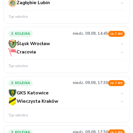
Zagłębie Lubin
–
Typ wkrótce
niedz. 09.08, 14:45
3. KOLEJKA
za 2 dni
Śląsk Wrocław
–
Cracovia
–
Typ wkrótce
niedz. 09.08, 17:30
3. KOLEJKA
za 2 dni
GKS Katowice
–
Wieczysta Kraków
–
Typ wkrótce
niedz. 09.08, 17:30
3. KOLEJKA
za 2 dni