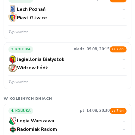
Lech Poznań
–
Piast Gliwice
–
Typ wkrótce
niedz. 09.08, 20:15
3. KOLEJKA
za 2 dni
Jagiellonia Białystok
–
Widzew Łódź
–
Typ wkrótce
W KOLEJNYCH DNIACH
pt. 14.08, 20:30
4. KOLEJKA
za 7 dni
Legia Warszawa
–
Radomiak Radom
–