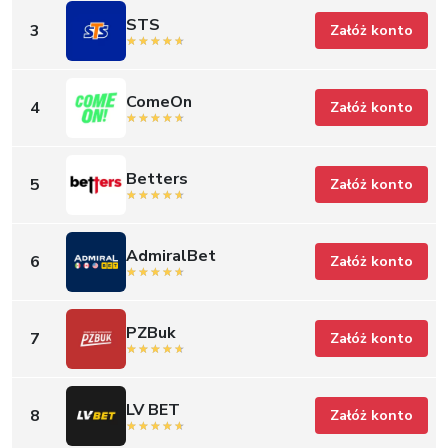
STS
3
Załóż konto
ComeOn
4
Załóż konto
Betters
5
Załóż konto
AdmiralBet
6
Załóż konto
PZBuk
7
Załóż konto
LV BET
8
Załóż konto