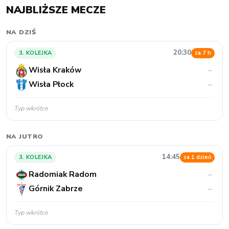
NAJBLIŻSZE MECZE
NA DZIŚ
20:30
3. KOLEJKA
za 7 h
Wisła Kraków
–
Wisła Płock
–
Typ wkrótce
NA JUTRO
14:45
3. KOLEJKA
za 1 dzień
Radomiak Radom
–
Górnik Zabrze
–
Typ wkrótce