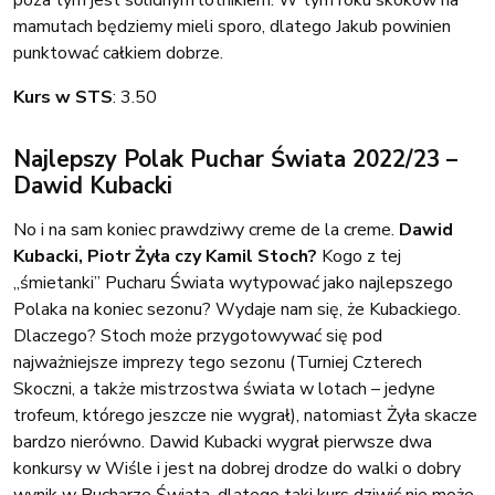
mamutach będziemy mieli sporo, dlatego Jakub powinien
punktować całkiem dobrze.
Kurs w STS
: 3.50
Najlepszy Polak Puchar Świata 2022/23 –
Dawid Kubacki
No i na sam koniec prawdziwy creme de la creme.
Dawid
Kubacki, Piotr Żyła czy Kamil Stoch?
Kogo z tej
„śmietanki” Pucharu Świata wytypować jako najlepszego
Polaka na koniec sezonu? Wydaje nam się, że Kubackiego.
Dlaczego? Stoch może przygotowywać się pod
najważniejsze imprezy tego sezonu (Turniej Czterech
Skoczni, a także mistrzostwa świata w lotach – jedyne
trofeum, którego jeszcze nie wygrał), natomiast Żyła skacze
bardzo nierówno. Dawid Kubacki wygrał pierwsze dwa
konkursy w Wiśle i jest na dobrej drodze do walki o dobry
wynik w Pucharze Świata, dlatego taki kurs dziwić nie może.