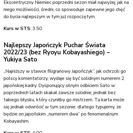
Ekscentryczny Niemiec poprzedni sezon miał najwyżej, jak na
niego możliwości, średni, co spowoduje zapewne jego chęć
do bycia najlepszym w tym już rozpoczętym.
Kurs w STS
: 3.50
Najlepszy Japończyk Puchar Świata
2022/23 (bez Ryoyu Kobayashiego) –
Yukiya Sato
„Najniższy w stawce filigranowy Japończyk”, jak ochrzcili go
polscy komentatorzy, wydaje się być solidnym numerem 2
japońskiej kadry. Dysponujący silnym odbiciem Sato w
poprzednich latach skakał zawsze solidnie, jednak bez
takiego błysku, który czyniłby go mistrzem. Ta karta może
się jednak odwrócić w tym sezonie, dlatego typujemy, że
będzie on japońskim „numerem dwa” po fenomenalnym
Kobayashim.
Kurs w STS
: 4.00