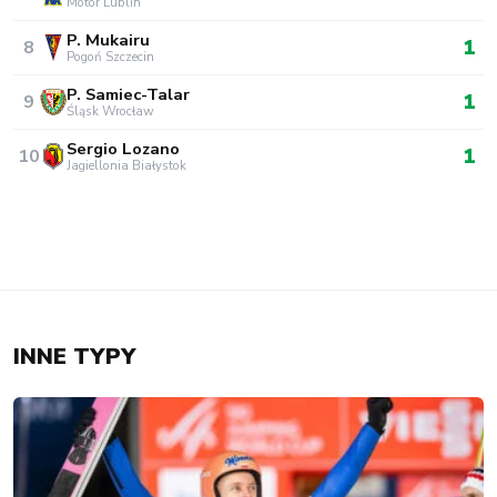
Motor Lublin
P. Mukairu
1
8
Pogoń Szczecin
P. Samiec-Talar
1
9
Śląsk Wrocław
Sergio Lozano
1
10
Jagiellonia Białystok
INNE TYPY