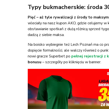
Typy bukmacherskie: środa 3
Pięć – aż tyle rywalizacji z środy to maksym
wleciały na nasz kupon AKO, gdzie celujemy w ka
obstawianie spotkań z dużą różnicą sprzed tygod
dadzą z siebie maksa.
Na boisko wybiegnie też Lech Poznań ma co pr
dopięcie formalności, ale walczy również o pu
nowi gracze Superbet po
pełnej rejestracji
bonusu
– szczegóły po kliknięciu w banner.