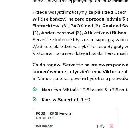
mecz z przynajmniej jednym golem oraz minimum
Przede wszystkim: liczymy, że piłkarze z Czech o
w lidze kończyli na zero z przodu jedynie
5 
Eintrachtowi (3), PAOK-owi (2), Realowi S
(1), Anderlechtowi (3), Athletikowi Bilbao (
Servette z kolei nie błyszczało super grą w obr
7/33 kolejek. Gdzie haczyk? Te zespoły grały z
Viktoria ani razu nie zdobyła bramki. Teraz musi 
Co do rogów: Servette na krajowym podwó
kornerów/mecz, a tydzień temu Viktoria zalic
6,23/mecz, a teraz powinni być stroną przeważaj
Nasz typ
: Viktoria +0,5 bramki & +3,5 rzu
Kurs w Superbet
: 1.50