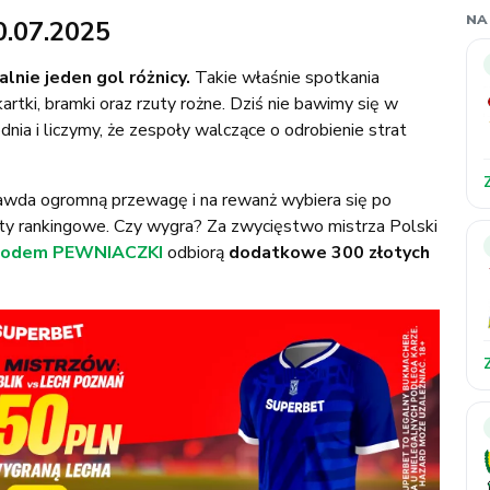
NA
0.07.2025
alnie jeden gol różnicy.
Takie właśnie spotkania
rtki, bramki oraz rzuty rożne. Dziś nie bawimy się w
nia i liczymy, że zespoły walczące o odrobienie strat
awda ogromną przewagę i na rewanż wybiera się po
nkty rankingowe. Czy wygra? Za zwycięstwo mistrza Polski
 z kodem PEWNIACZKI
odbiorą
dodatkowe 300 złotych