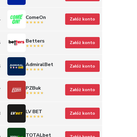
ComeOn
4
Załóż konto
Betters
5
Załóż konto
AdmiralBet
6
Załóż konto
PZBuk
7
Załóż konto
LV BET
8
Załóż konto
TOTALbet
Załóż konto