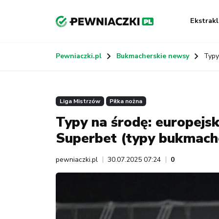
Ekstrakl
Pewniaczki.pl
Bukmacherskie newsy
Typy
Liga Mistrzów
Piłka nożna
Typy na środę: europejs
Superbet (typy bukmache
pewniaczki.pl
30.07.2025 07:24
0