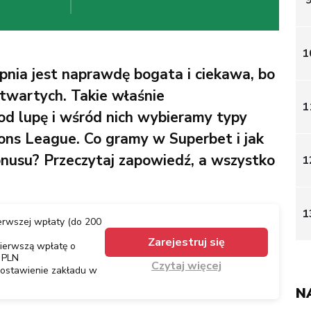
1
rpnia jest naprawdę bogata i ciekawa, bo
otwartych. Takie właśnie
1
pod lupę i wśród nich wybieramy typy
ons League. Co gramy w Superbet i jak
nusu? Przeczytaj zapowiedź, a wszystko
1
1
erwszej wpłaty (do 200
Zarejestruj się
ierwszą wpłatę o
 PLN
Czytaj więcej
ostawienie zakładu w
N