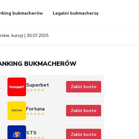
nking bukmacherów
Legalni bukmacherzy
kie, kursy) | 30.07.2025
ANKING BUKMACHERÓW
Superbet
1
Załóż konto
Fortuna
2
Załóż konto
STS
3
Załóż konto