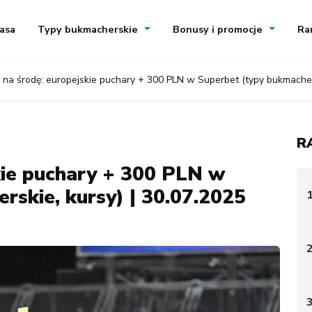
asa
Typy bukmacherskie
Bonusy i promocje
Ra
 na środę: europejskie puchary + 300 PLN w Superbet (typy bukmachers
R
kie puchary + 300 PLN w
rskie, kursy) | 30.07.2025