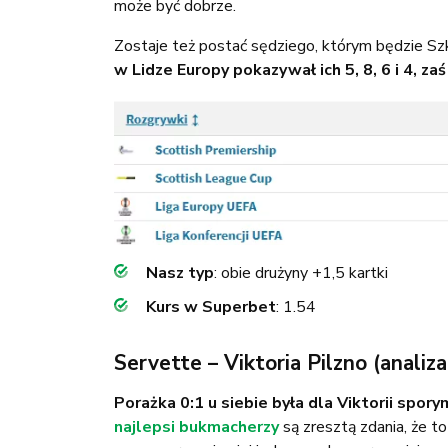
może być dobrze.
Zostaje też postać sędziego, którym będzie Szk
w Lidze Europy pokazywał ich 5, 8, 6 i 4, zaś
Nasz typ
: obie drużyny +1,5 kartki
Kurs w Superbet
: 1.54
Servette – Viktoria Pilzno (analiza
Porażka 0:1 u siebie była dla Viktorii spo
najlepsi bukmacherzy
są zresztą zdania, że t