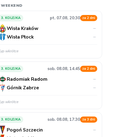
 WEEKEND
pt. 07.08, 20:30
3. KOLEJKA
za 2 dni
Wisła Kraków
–
Wisła Płock
–
Typ wkrótce
sob. 08.08, 14:45
3. KOLEJKA
za 2 dni
Radomiak Radom
–
Górnik Zabrze
–
Typ wkrótce
sob. 08.08, 17:30
3. KOLEJKA
za 3 dni
Pogoń Szczecin
–