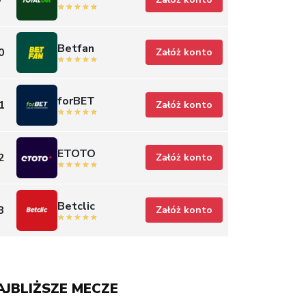
9
Betfan
0
Załóż konto
forBET
1
Załóż konto
ETOTO
2
Załóż konto
Betclic
3
Załóż konto
AJBLIŻSZE MECZE