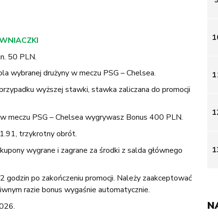
1
PEWNIACZKI
n. 50 PLN.
gola wybranej drużyny w meczu PSG – Chelsea.
1
przypadku wyższej stawki, stawka zaliczana do promocji
1
ny w meczu PSG – Chelsea wygrywasz Bonus 400 PLN.
.91, trzykrotny obrót.
1
o kupony wygrane i zagrane za środki z salda głównego
72 godzin po zakończeniu promocji. Należy zaakceptować
ciwnym razie bonus wygaśnie automatycznie.
N
2026.