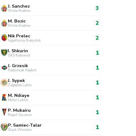
J. Sanchez
3
Wisła Kraków
M. Bozic
2
Wisła Kraków
Nik Prelec
2
Jagiellonia Białystok
I. Shkurin
1
GKS Katowice
J. Grzesik
1
Radomiak Radom
J. Sypek
1
Zagłębie Lubin
M. Ndiaye
1
Motor Lublin
P. Mukairu
1
Pogoń Szczecin
P. Samiec-Talar
1
Śląsk Wrocław