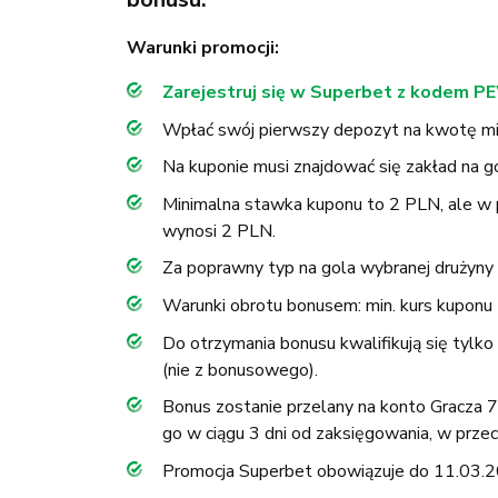
Warunki promocji:
Zarejestruj się w Superbet z kodem 
Wpłać swój pierwszy depozyt na kwotę mi
Na kuponie musi znajdować się zakład na 
Minimalna stawka kuponu to 2 PLN, ale w 
wynosi 2 PLN.
Za poprawny typ na gola wybranej druży
Warunki obrotu bonusem: min. kurs kuponu 1
Do otrzymania bonusu kwalifikują się tylk
(nie z bonusowego).
Bonus zostanie przelany na konto Gracza 
go w ciągu 3 dni od zaksięgowania, w prze
Promocja Superbet obowiązuje do 11.03.