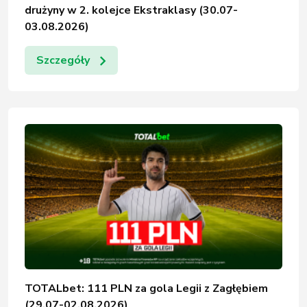
drużyny w 2. kolejce Ekstraklasy (30.07-
03.08.2026)
Szczegóły
TOTALbet: 111 PLN za gola Legii z Zagłębiem
(29.07-02.08.2026)