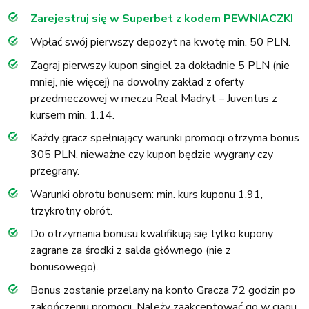
Zarejestruj się w Superbet z kodem PEWNIACZKI
Wpłać swój pierwszy depozyt na kwotę min. 50 PLN.
Zagraj pierwszy kupon singiel za dokładnie 5 PLN (nie
mniej, nie więcej) na dowolny zakład z oferty
przedmeczowej w meczu Real Madryt – Juventus z
kursem min. 1.14.
Każdy gracz spełniający warunki promocji otrzyma bonus
305 PLN, nieważne czy kupon będzie wygrany czy
przegrany.
Warunki obrotu bonusem: min. kurs kuponu 1.91,
trzykrotny obrót.
Do otrzymania bonusu kwalifikują się tylko kupony
zagrane za środki z salda głównego (nie z
bonusowego).
Bonus zostanie przelany na konto Gracza 72 godzin po
zakończeniu promocji. Należy zaakceptować go w ciągu