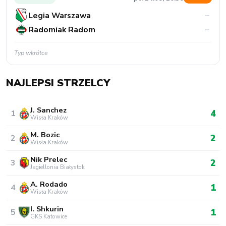
Legia Warszawa
–
Radomiak Radom
–
Typ wkrótce
NAJLEPSI STRZELCY
J. Sanchez
4
1
Wisła Kraków
M. Bozic
2
2
Wisła Kraków
Nik Prelec
2
3
Jagiellonia Białystok
A. Rodado
1
4
Wisła Kraków
I. Shkurin
1
5
GKS Katowice