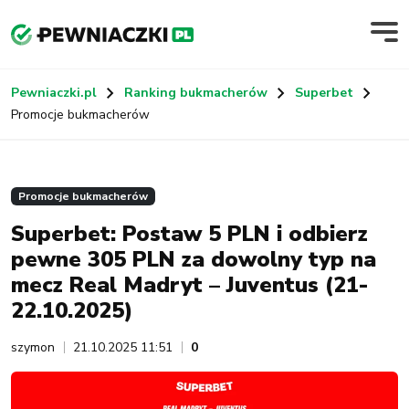
Pewniaczki.pl
Ranking bukmacherów
Superbet
Promocje bukmacherów
Promocje bukmacherów
Superbet: Postaw 5 PLN i odbierz
pewne 305 PLN za dowolny typ na
mecz Real Madryt – Juventus (21-
22.10.2025)
szymon
21.10.2025 11:51
0