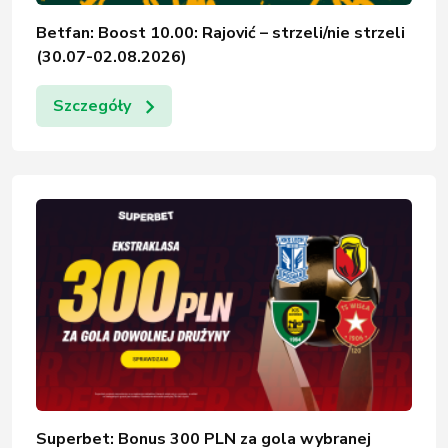
Betfan: Boost 10.00: Rajović – strzeli/nie strzeli
(30.07-02.08.2026)
Szczegóły
Superbet: Bonus 300 PLN za gola wybranej