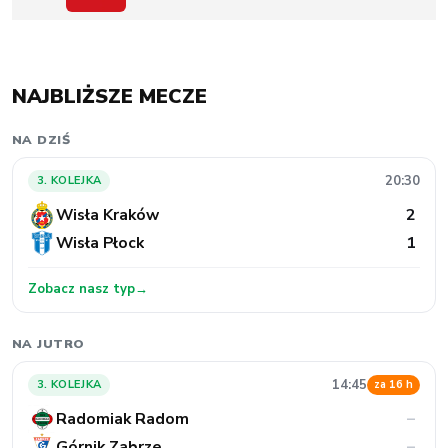
NAJBLIŻSZE MECZE
NA DZIŚ
20:30
3. KOLEJKA
Wisła Kraków
2
Wisła Płock
1
Zobacz nasz typ
→
NA JUTRO
14:45
3. KOLEJKA
za 16 h
Radomiak Radom
–
Górnik Zabrze
–