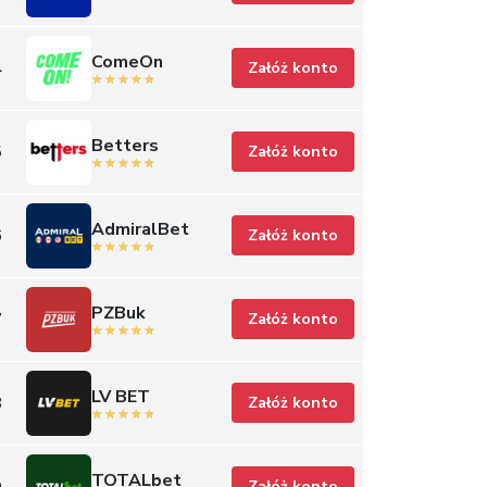
ComeOn
4
Załóż konto
Betters
5
Załóż konto
AdmiralBet
6
Załóż konto
PZBuk
7
Załóż konto
LV BET
8
Załóż konto
TOTALbet
Załóż konto