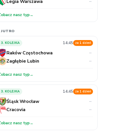
Legia Warszawa
–
Zobacz nasz typ
→
 JUTRO
14:45
3. KOLEJKA
za 1 dzień
Raków Częstochowa
–
Zagłębie Lubin
–
Zobacz nasz typ
→
14:45
3. KOLEJKA
za 1 dzień
Śląsk Wrocław
–
Cracovia
–
Zobacz nasz typ
→