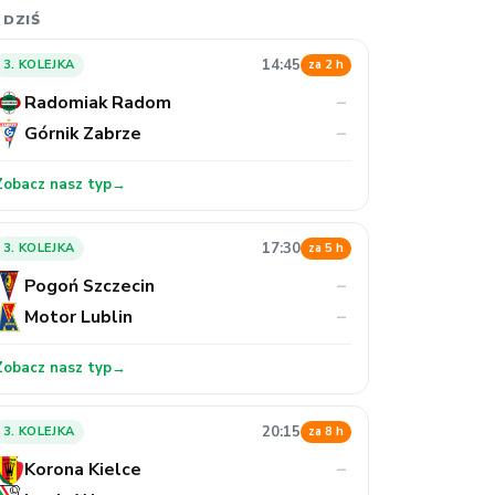
 DZIŚ
14:45
3. KOLEJKA
za 2 h
Radomiak Radom
–
Górnik Zabrze
–
Zobacz nasz typ
→
17:30
3. KOLEJKA
za 5 h
Pogoń Szczecin
–
Motor Lublin
–
Zobacz nasz typ
→
20:15
3. KOLEJKA
za 8 h
Korona Kielce
–