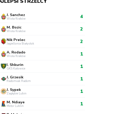
AJLEPSI STRZELCY
J. Sanchez
4
Wisła Kraków
M. Bozic
2
Wisła Kraków
Nik Prelec
2
Jagiellonia Białystok
A. Rodado
1
Wisła Kraków
I. Shkurin
1
GKS Katowice
J. Grzesik
1
Radomiak Radom
J. Sypek
1
Zagłębie Lubin
M. Ndiaye
1
Motor Lublin