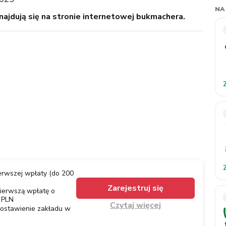
NA
znajdują się na stronie internetowej bukmachera.
erwszej wpłaty (do 200
Zarejestruj się
ierwszą wpłatę o
 PLN
Czytaj więcej
ostawienie zakładu w