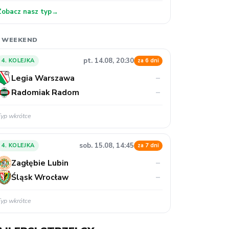
Zobacz nasz typ
→
 WEEKEND
pt. 14.08, 20:30
4. KOLEJKA
za 6 dni
Legia Warszawa
–
Radomiak Radom
–
Typ wkrótce
sob. 15.08, 14:45
4. KOLEJKA
za 7 dni
Zagłębie Lubin
–
Śląsk Wrocław
–
Typ wkrótce