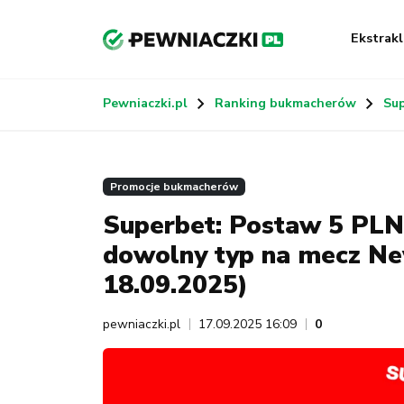
Ekstrakl
Pewniaczki.pl
Ranking bukmacherów
Su
Promocje bukmacherów
Superbet: Postaw 5 PLN
dowolny typ na mecz New
18.09.2025)
pewniaczki.pl
17.09.2025 16:09
0