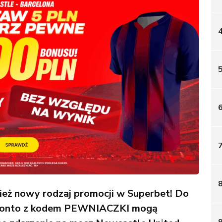
ież nowy rodzaj promocji w Superbet! Do
y konto z kodem PEWNIACZKI mogą