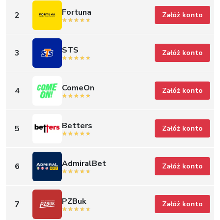
Fortuna
2
Załóż konto
STS
3
Załóż konto
ComeOn
4
Załóż konto
Betters
5
Załóż konto
AdmiralBet
6
Załóż konto
PZBuk
7
Załóż konto