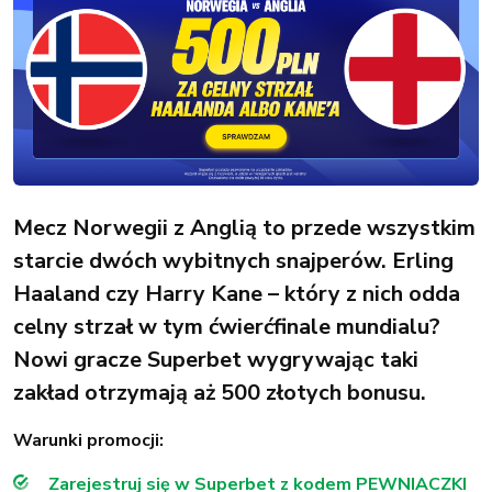
Mecz Norwegii z Anglią to przede wszystkim
starcie dwóch wybitnych snajperów. Erling
Haaland czy Harry Kane – który z nich odda
celny strzał w tym ćwierćfinale mundialu?
Nowi gracze Superbet wygrywając taki
zakład otrzymają aż 500 złotych bonusu.
Warunki promocji:
Zarejestruj się w Superbet z kodem PEWNIACZKI