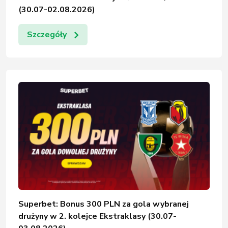
(30.07-02.08.2026)
Szczegóły
Superbet: Bonus 300 PLN za gola wybranej
drużyny w 2. kolejce Ekstraklasy (30.07-