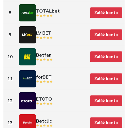
TOTALbet
8
Załóż konto
LV BET
9
Załóż konto
Betfan
10
Załóż konto
forBET
11
Załóż konto
ETOTO
12
Załóż konto
Betclic
13
Załóż konto