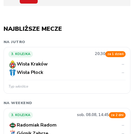
NAJBLIŻSZE MECZE
NA JUTRO
20:30
3. KOLEJKA
za 1 dzień
Wisła Kraków
–
Wisła Płock
–
Typ wkrótce
NA WEEKEND
sob. 08.08, 14:45
3. KOLEJKA
za 2 dni
Radomiak Radom
–
Górnik Zabrze
–