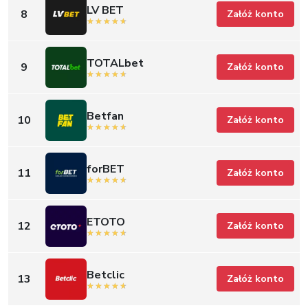
LV BET
8
Załóż konto
TOTALbet
9
Załóż konto
Betfan
10
Załóż konto
forBET
11
Załóż konto
ETOTO
12
Załóż konto
Betclic
13
Załóż konto