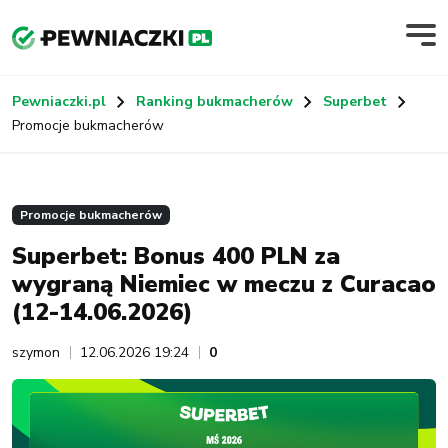
Pewniaczki.pl
Ranking bukmacherów
Superbet
Promocje bukmacherów
Promocje bukmacherów
Superbet: Bonus 400 PLN za
wygraną Niemiec w meczu z Curacao
(12-14.06.2026)
szymon
12.06.2026 19:24
0