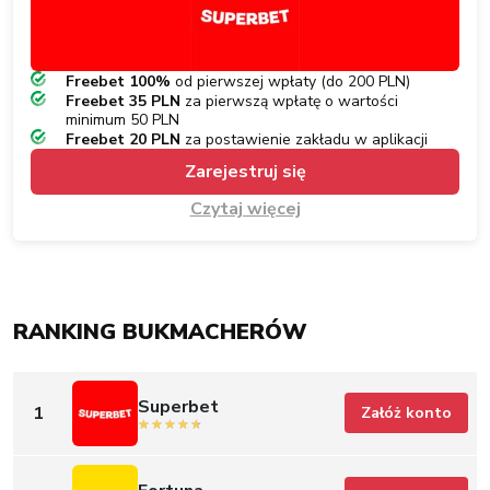
Freebet 100%
od pierwszej wpłaty (do 200 PLN)
Freebet 35 PLN
za pierwszą wpłatę o wartości
minimum 50 PLN
Freebet 20 PLN
za postawienie zakładu w aplikacji
Zarejestruj się
Czytaj więcej
RANKING BUKMACHERÓW
Superbet
1
Załóż konto