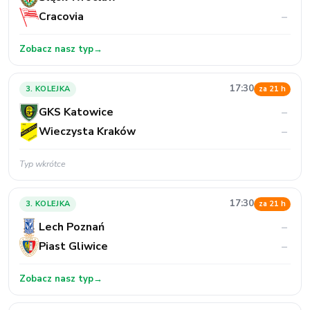
Cracovia
–
Zobacz nasz typ
→
17:30
3. KOLEJKA
za 21 h
GKS Katowice
–
Wieczysta Kraków
–
Typ wkrótce
17:30
3. KOLEJKA
za 21 h
Lech Poznań
–
Piast Gliwice
–
Zobacz nasz typ
→