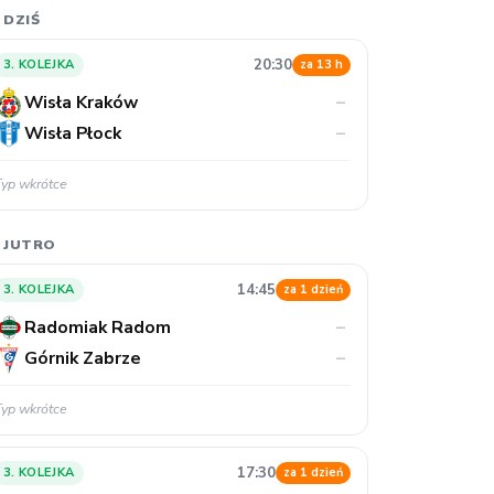
 DZIŚ
20:30
3. KOLEJKA
za 13 h
Wisła Kraków
–
Wisła Płock
–
Typ wkrótce
 JUTRO
14:45
3. KOLEJKA
za 1 dzień
Radomiak Radom
–
Górnik Zabrze
–
Typ wkrótce
17:30
3. KOLEJKA
za 1 dzień