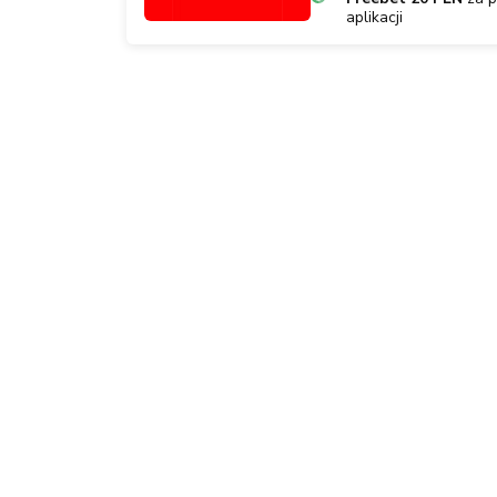
aplikacji