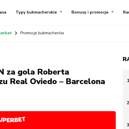
asa
Typy bukmacherskie
Bonusy i promocje
Ra
perbet
Promocje bukmacherów
R
N za gola Roberta
u Real Oviedo – Barcelona