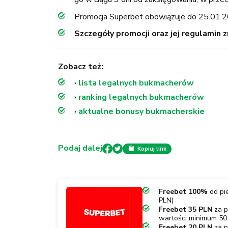
Promocja Superbet obowiązuje do 25.01.
Szczegóły promocji oraz jej regulamin 
Zobacz też:
›
lista legalnych bukmacherów
›
ranking legalnych bukmacherów
›
aktualne bonusy bukmacherskie
Podaj dalej
Kopiuj link
Freebet 100%
od pi
PLN)
Freebet 35 PLN
za p
wartości minimum 50
Freebet 20 PLN
za p