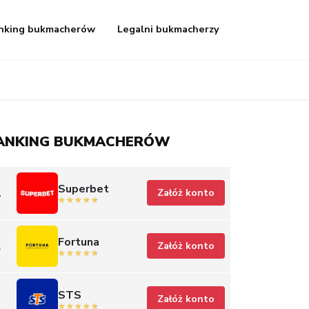
nking bukmacherów
Legalni bukmacherzy
ANKING BUKMACHERÓW
Superbet
1
Załóż konto
Fortuna
2
Załóż konto
STS
3
Załóż konto