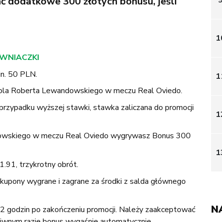
 dodatkowe 300 złotych bonusu, jeśli
1
PEWNIACZKI
n. 50 PLN.
1
 gola Roberta Lewandowskiego w meczu Real Oviedo.
przypadku wyższej stawki, stawka zaliczana do promocji
1
dowskiego w meczu Real Oviedo wygrywasz Bonus 300
1
.91, trzykrotny obrót.
o kupony wygrane i zagrane za środki z salda głównego
N
72 godzin po zakończeniu promocji. Należy zaakceptować
ciwnym razie bonus wygaśnie automatycznie.