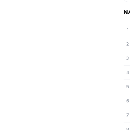
N
1
2
3
4
5
6
7
8