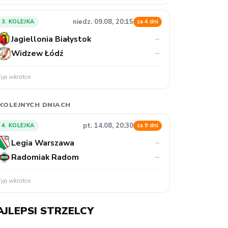
niedz. 09.08, 20:15
3. KOLEJKA
za 4 dni
Jagiellonia Białystok
–
Widzew Łódź
–
Typ wkrótce
KOLEJNYCH DNIACH
pt. 14.08, 20:30
4. KOLEJKA
za 9 dni
Legia Warszawa
–
Radomiak Radom
–
Typ wkrótce
AJLEPSI STRZELCY