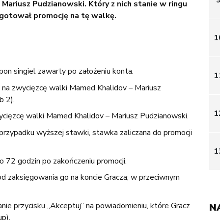
Mariusz Pudzianowski. Który z nich stanie w ringu
gotował promocję na tę walkę.
1
pon singiel zawarty po założeniu konta.
1
y na zwycięzcę walki Mamed Khalidov – Mariusz
b 2).
1
cięzcę walki Mamed Khalidov – Mariusz Pudzianowski.
przypadku wyższej stawki, stawka zaliczana do promocji
1
o 72 godzin po zakończeniu promocji.
od zaksięgowania go na koncie Gracza; w przeciwnym
ie przycisku „Akceptuj” na powiadomieniu, które Gracz
N
p).