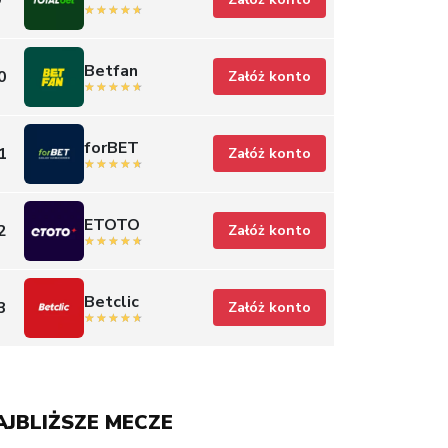
9
Betfan
0
Załóż konto
forBET
1
Załóż konto
ETOTO
2
Załóż konto
Betclic
3
Załóż konto
AJBLIŻSZE MECZE