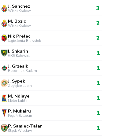
J. Sanchez
3
Wisła Kraków
M. Bozic
2
Wisła Kraków
Nik Prelec
2
Jagiellonia Białystok
I. Shkurin
1
GKS Katowice
J. Grzesik
1
Radomiak Radom
J. Sypek
1
Zagłębie Lubin
M. Ndiaye
1
Motor Lublin
P. Mukairu
1
Pogoń Szczecin
P. Samiec-Talar
1
Śląsk Wrocław